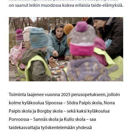
on saanut leikin muodossa kokea erilaisia taide-elämyksiä.
Toiminta laajenee vuonna 2025 perusopetukseen, jolloin
kolme kyläkoulua Sipoossa – Södra Paipis skola, Norra
Paipis skola ja Borgby skola – sekä kaksi kyläkoulua
Porvoossa – Sannäs skola ja Kullo skola – saa
taidekasvattajia työskentelemään yhdessä