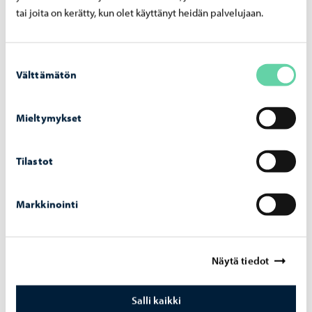
tai joita on kerätty, kun olet käyttänyt heidän palvelujaan.
Jaa Facebook
Jaa LinkedIn
Jaa WhatsApp
Suostumuksen
Välttämätön
valinta
Aiheeseen liittyvät uutiset
Mieltymykset
Tilastot
Markkinointi
Näytä tiedot
Opetus ja koulutus
-
10.08.2026
Salli kaikki
Kou­lut al­ka­vat Por­voos­sa kes­ki­viik­ko­na – hy­