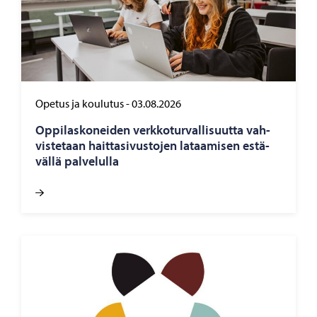
Opetus ja koulutus
-
03.08.2026
Op­pi­las­ko­nei­den verk­ko­tur­val­li­suut­ta vah­
vis­te­taan hait­ta­si­vus­to­jen la­taa­mi­sen es­tä­
väl­lä pal­ve­lul­la