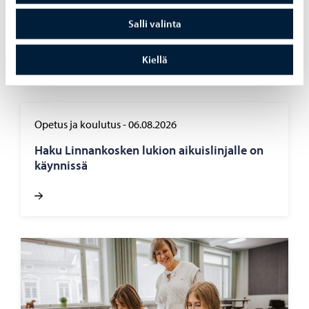
vin­voin­tiin ja pe­rus­tai­toi­hin pa­nos­te­taan
Salli valinta
mää­rä­tie­toi­ses­ti
Kiellä
Opetus ja koulutus
-
06.08.2026
Haku Lin­nan­kos­ken lu­kion ai­kuis­lin­jal­le on
käyn­nis­sä