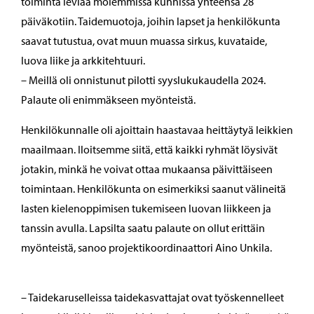
toiminta leviää molemmissa kunnissa yhteensä 28
päiväkotiin. Taidemuotoja, joihin lapset ja henkilökunta
saavat tutustua, ovat muun muassa sirkus, kuvataide,
luova liike ja arkkitehtuuri.
– Meillä oli onnistunut pilotti syyslukukaudella 2024.
Palaute oli enimmäkseen myönteistä.
Henkilökunnalle oli ajoittain haastavaa heittäytyä leikkien
maailmaan. Iloitsemme siitä, että kaikki ryhmät löysivät
jotakin, minkä he voivat ottaa mukaansa päivittäiseen
toimintaan. Henkilökunta on esimerkiksi saanut välineitä
lasten kielenoppimisen tukemiseen luovan liikkeen ja
tanssin avulla. Lapsilta saatu palaute on ollut erittäin
myönteistä, sanoo projektikoordinaattori Aino Unkila.
– Taidekaruselleissa taidekasvattajat ovat työskennelleet