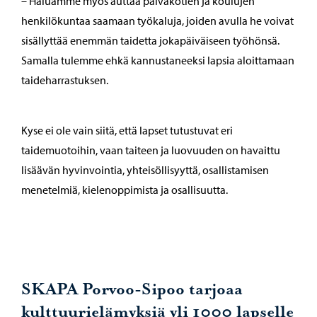
– Haluamme myös auttaa päiväkotien ja koulujen
henkilökuntaa saamaan työkaluja, joiden avulla he voivat
sisällyttää enemmän taidetta jokapäiväiseen työhönsä.
Samalla tulemme ehkä kannustaneeksi lapsia aloittamaan
taideharrastuksen.
Kyse ei ole vain siitä, että lapset tutustuvat eri
taidemuotoihin, vaan taiteen ja luovuuden on havaittu
lisäävän hyvinvointia, yhteisöllisyyttä, osallistamisen
menetelmiä, kielenoppimista ja osallisuutta.
SKAPA Porvoo-Sipoo tarjoaa
kulttuurielämyksiä yli 1000 lapselle