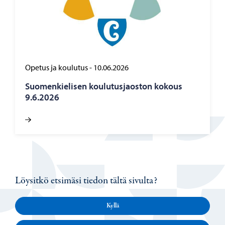
Opetus ja koulutus
-
10.06.2026
Suo­men­kie­li­sen kou­lu­tus­jaos­ton ko­kous
9.6.2026
Löysitkö etsimäsi tiedon tältä sivulta?
Kyllä