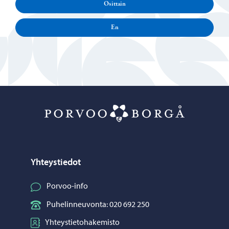
Osittain
En
Porvoo – Siirr
Yhteystiedot
Porvoo-info
Puhelinneuvonta: 020 692 250
Yhteystietohakemisto