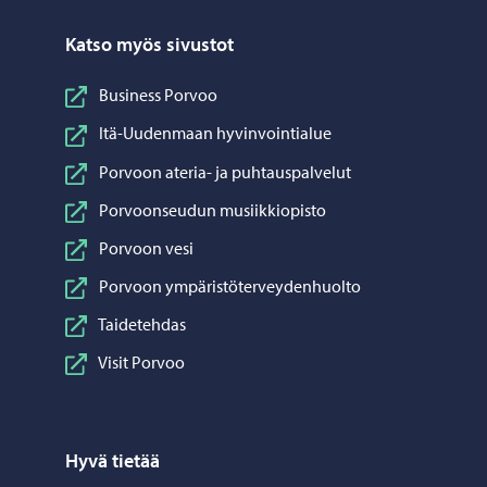
Katso myös sivustot
Business Porvoo
Itä-Uudenmaan hyvinvointialue
Porvoon ateria- ja puhtauspalvelut
Porvoonseudun musiikkiopisto
Porvoon vesi
Porvoon ympäristöterveydenhuolto
Taidetehdas
Visit Porvoo
Hyvä tietää