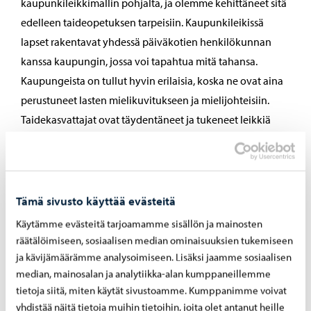
kaupunkileikkimallin pohjalta, ja olemme kehittäneet sitä
edelleen taideopetuksen tarpeisiin. Kaupunkileikissä
lapset rakentavat yhdessä päiväkotien henkilökunnan
kanssa kaupungin, jossa voi tapahtua mitä tahansa.
Kaupungeista on tullut hyvin erilaisia, koska ne ovat aina
perustuneet lasten mielikuvitukseen ja mielijohteisiin.
Taidekasvattajat ovat täydentäneet ja tukeneet leikkiä
omilla taidemuodoillaan, Unkila kertoo.
SKAPA Porvoo-Sipoo -hanketta rahoittaa Svenska
kulturfonden ja sen tavoitteena on selvittää, miten
Tämä sivusto käyttää evästeitä
taideopetuksesta voitaisiin tehdä saavutettavampaa ja
Käytämme evästeitä tarjoamamme sisällön ja mainosten
tasavertaisempaa. Hanketta koordinoi Porvoon
räätälöimiseen, sosiaalisen median ominaisuuksien tukemiseen
kaupungin kulttuuripalvelut, ja hankkeen
ja kävijämäärämme analysoimiseen. Lisäksi jaamme sosiaalisen
ohjausryhmässä on edustaja molemmista kunnista.
median, mainosalan ja analytiikka-alan kumppaneillemme
tietoja siitä, miten käytät sivustoamme. Kumppanimme voivat
yhdistää näitä tietoja muihin tietoihin, joita olet antanut heille