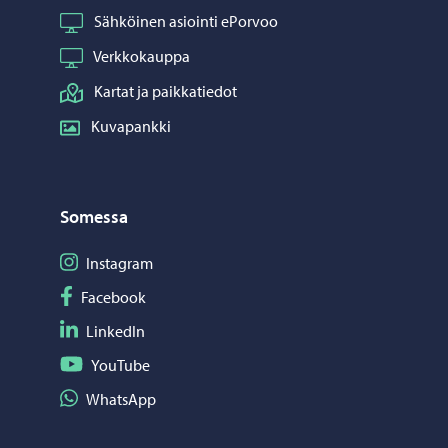
Sähköinen asiointi ePorvoo
Verkkokauppa
Kartat ja paikkatiedot
Kuvapankki
Somessa
Seuraa Instagram
Instagram
Seuraa Facebook
Facebook
Seuraa LinkedIn
LinkedIn
Seuraa YouTube
YouTube
Jaa WhatsApp
WhatsApp