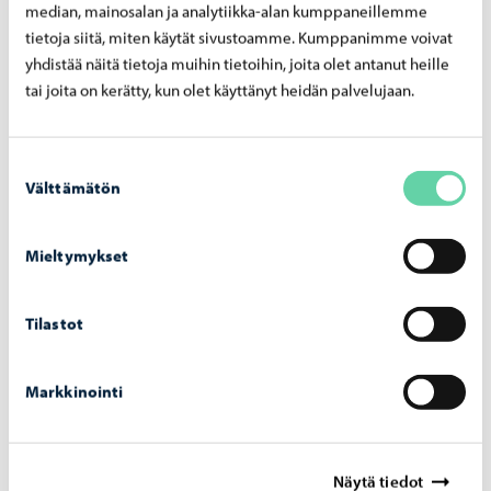
median, mainosalan ja analytiikka-alan kumppaneillemme
tietoja siitä, miten käytät sivustoamme. Kumppanimme voivat
yhdistää näitä tietoja muihin tietoihin, joita olet antanut heille
Nuoret
-
12.06.2026
tai joita on kerätty, kun olet käyttänyt heidän palvelujaan.
Por­vool­le myön­net­tiin uusi kah­den vuo­den
ser­ti­fi­kaat­ti nuo­ri­so­val­tuus­to­myön­tei­se­nä
Suostumuksen
kun­ta­na
Välttämätön
valinta
Mieltymykset
Tilastot
Markkinointi
Näytä tiedot