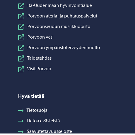
Itä-Uudenmaan hyvinvointialue
Porvoon ateria- ja puhtauspalvelut
Porvoonseudun musiikkiopisto
Porvoon vesi
Porvoon ympäristöterveydenhuolto
Taidetehdas
Visit Porvoo
Hyvä tietää
Tietosuoja
Tietoa evästeistä
Saavutettavuusseloste