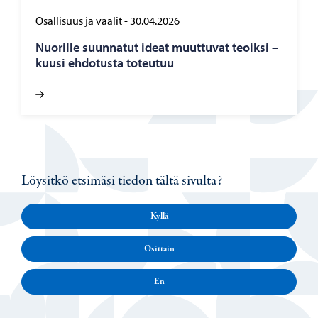
Osallisuus ja vaalit
-
30.04.2026
Nuo­ril­le suun­na­tut ideat muut­tu­vat teoik­si –
kuusi eh­do­tus­ta to­teu­tuu
Löysitkö etsimäsi tiedon tältä sivulta?
Kyllä
Osittain
En