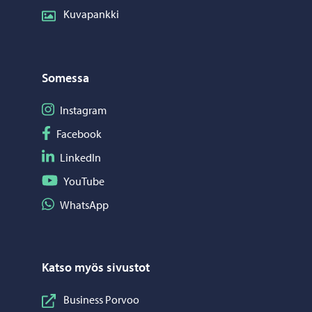
Kuvapankki
Somessa
Seuraa Instagram
Instagram
Seuraa Facebook
Facebook
Seuraa LinkedIn
LinkedIn
Seuraa YouTube
YouTube
Jaa WhatsApp
WhatsApp
Katso myös sivustot
Business Porvoo