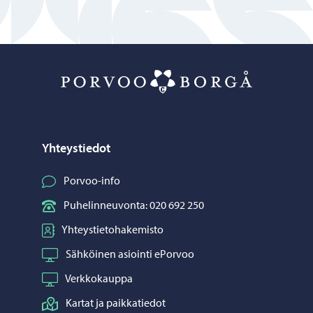
Porvoo – Siirr
Yhteystiedot
Porvoo-info
Puhelinneuvonta: 020 692 250
Yhteystietohakemisto
Sähköinen asiointi ePorvoo
Verkkokauppa
Kartat ja paikkatiedot