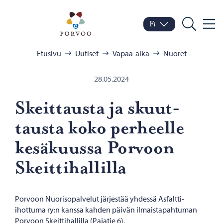
Siirry sisältöön
Porvoo – Siirry kotisivul
Fi
Valik
Vaihda kieltä
Nykyinen kieli: Suomi
Hae
Selaa:
Etusivu
Uutiset
Vapaa-aika
Nuoret
28.05.2024
Skeit­taus­ta ja skuut­
taus­ta koko per­heel­le
ke­sä­kuus­sa Por­voon
Skeit­ti­hal­lil­la
Porvoon Nuorisopalvelut järjestää yhdessä Asfaltti-
ihottuma ry:n kanssa kahden päivän ilmaistapahtuman
Porvoon Skeittihallilla (Pajatie 6).