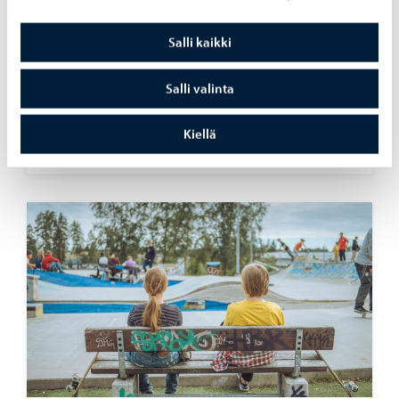
Salli kaikki
Asuminen ja ympäristö
-
09.06.2026
Por­voon to­ril­le ra­ken­tuu ke­säk­si vä­liai­kai­nen
Salli valinta
koh­taa­mis­paik­ka
Kiellä