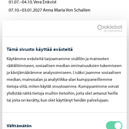
01.07.–04.10. Vera Enkvist
07.10.–03.01.2027 Anna Maria Von Schalien
Pääskypellon palvelukoti
08.01.–29.03. Merja Puuperä
02.04.–28.06. Vera Enkvist
02.07.–04.10. Sony Kåhre
Tämä sivusto käyttää evästeitä
08.10.–03.01.2027 Laura Manninen
Käytämme evästeitä tarjoamamme sisällön ja mainosten
räätälöimiseen, sosiaalisen median ominaisuuksien tukemiseen
ja kävijämäärämme analysoimiseen. Lisäksi jaamme sosiaalisen
Jaa Facebook
Jaa LinkedIn
Jaa WhatsApp
median, mainosalan ja analytiikka-alan kumppaneillemme
tietoja siitä, miten käytät sivustoamme. Kumppanimme voivat
yhdistää näitä tietoja muihin tietoihin, joita olet antanut heille
tai joita on kerätty, kun olet käyttänyt heidän palvelujaan.
Aiheeseen liittyvät uutiset
Suostumuksen
Välttämätön
valinta
Kulttuuri
-
15.06.2026