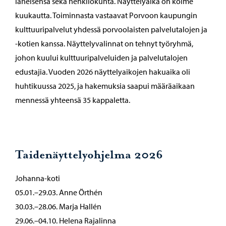
läheisensä sekä henkilökunta. Näyttelyaika on kolme
kuukautta. Toiminnasta vastaavat Porvoon kaupungin
kulttuuripalvelut yhdessä porvoolaisten palvelutalojen ja
-kotien kanssa. Näyttelyvalinnat on tehnyt työryhmä,
johon kuului kulttuuripalveluiden ja palvelutalojen
edustajia. Vuoden 2026 näyttelyaikojen hakuaika oli
huhtikuussa 2025, ja hakemuksia saapui määräaikaan
mennessä yhteensä 35 kappaletta.
Taidenäyttelyohjelma 2026
Johanna-koti
05.01.–29.03. Anne Örthén
30.03.–28.06. Marja Hallén
29.06.–04.10. Helena Rajalinna