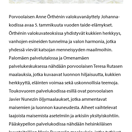
Porvoolaisen Anne Örthénin valokuvanäyttely Johanna-
kodissa avaa 5. tammikuuta vuoden taide-elämykset.
Örthénin valokuvateoksissa yhdistyvät kukkien herkkyys,
vanhojen esineiden tunnelma ja valon harmonia, jotka
yhdessä vievät katsojan menneisyyden maailmoihin.
Palomäen palvelutalossa ja Omenamäen
palvelukeskuksessa nähdään porvoolaisen Teresa Rutasen
maalauksia, jotka kuvaavat luonnon hiljaisuutta, kukkien
herkkyyttä, eläinten voimaa sekä uskonnollisia teemoja.
Toukovuoren palvelukodissa esillä ovat porvoolaisen
Javier Nunezin öljymaalaukset, jotka ammentavat
maisemien ja luonnon kauneudesta. Aiheet vaihtelevat
laajoista maisemista asetelmiin ja arkisiin yksityiskohtiin.
Pääskypellon palvelukodissa nähdään helsinkiläisen
kuvataiteilijan Merja Puuperän maalauksia, jotka tutkivat