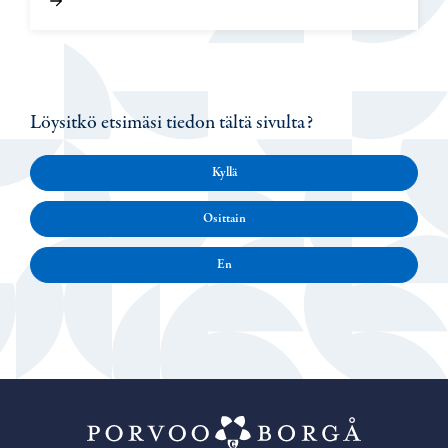
Löysitkö etsimäsi tiedon tältä sivulta?
Kyllä
Osittain
En
Porvoo – Siirr