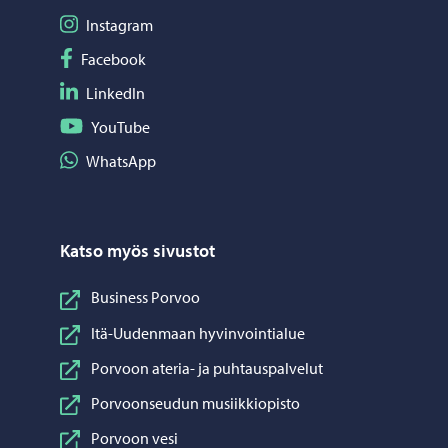
Seuraa Instagram
Instagram
Seuraa Facebook
Facebook
Seuraa LinkedIn
LinkedIn
Seuraa YouTube
YouTube
Jaa WhatsApp
WhatsApp
Katso myös sivustot
Business Porvoo
Itä-Uudenmaan hyvinvointialue
Porvoon ateria- ja puhtauspalvelut
Porvoonseudun musiikkiopisto
Porvoon vesi