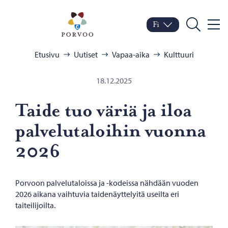
Siirry sisältöön
Porvoo – Siirry kotisivul
Fi
Valik
Vaihda kieltä
Nykyinen kieli: Suomi
Hae
Selaa:
Etusivu
Uutiset
Vapaa-aika
Kulttuuri
18.12.2025
Taide tuo väriä ja iloa
pal­ve­lu­ta­loi­hin vuon­na
2026
Porvoon palvelutaloissa ja -kodeissa nähdään vuoden
2026 aikana vaihtuvia taidenäyttelyitä useilta eri
taiteilijoilta.