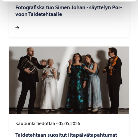
Fo­to­gra­fis­ka tuo Simen Johan -​näyttelyn Por­
voon Tai­de­teh­taal­le
Kaupunki tiedottaa
-
05.05.2026
Tai­de­teh­taan suo­si­tut il­ta­päi­vä­ta­pah­tu­mat