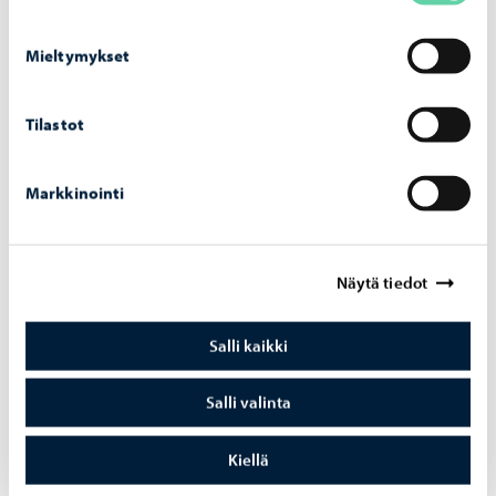
Ru­ne­berg Ju­nior -​lastenkirjallisuuspalkinnon
Mieltymykset
esi­raa­ti aloit­taa työn­sä ja ottaa vas­taan kir­jo­
ja ar­vioi­ta­vak­si
Tilastot
Markkinointi
Näytä tiedot
Salli kaikki
Salli valinta
Kiellä
Kaupunki tiedottaa
-
25.05.2026