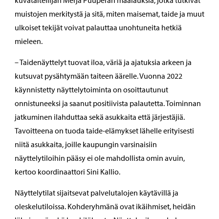
muistojen merkitystä ja sitä, miten maisemat, taide ja muut
ulkoiset tekijät voivat palauttaa unohtuneita hetkiä
mieleen.
– Taidenäyttelyt tuovat iloa, väriä ja ajatuksia arkeen ja
kutsuvat pysähtymään taiteen äärelle. Vuonna 2022
käynnistetty näyttelytoiminta on osoittautunut
onnistuneeksi ja saanut positiivista palautetta. Toiminnan
jatkuminen ilahduttaa sekä asukkaita että järjestäjiä.
Tavoitteena on tuoda taide-elämykset lähelle erityisesti
niitä asukkaita, joille kaupungin varsinaisiin
näyttelytiloihin pääsy ei ole mahdollista omin avuin,
kertoo koordinaattori Sini Kallio.
Näyttelytilat sijaitsevat palvelutalojen käytävillä ja
oleskelutiloissa. Kohderyhmänä ovat ikäihmiset, heidän