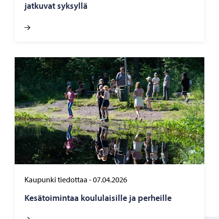
jat­ku­vat syk­syl­lä
Kaupunki tiedottaa
-
07.04.2026
Ke­sä­toi­min­taa kou­lu­lai­sil­le ja per­heil­le