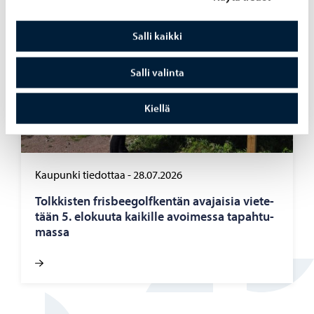
Salli kaikki
Salli valinta
Kiellä
Kaupunki tiedottaa
-
28.07.2026
Tolk­kis­ten fris­bee­golf­ken­tän ava­jai­sia vie­te­
tään 5. elo­kuu­ta kai­kil­le avoi­mes­sa ta­pah­tu­
mas­sa