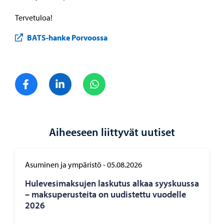
Tervetuloa!
BATS-hanke Porvoossa
Jaa Facebook
Jaa LinkedIn
Jaa WhatsApp
Aiheeseen liittyvät uutiset
Asuminen ja ympäristö
-
05.08.2026
Hu­le­ve­si­mak­su­jen las­ku­tus alkaa syys­kuus­sa
– mak­su­pe­rus­tei­ta on uu­dis­tet­tu vuo­del­le
2026