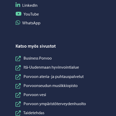
Seuraa LinkedIn
LinkedIn
Seuraa YouTube
YouTube
Jaa WhatsApp
WhatsApp
Katso myös sivustot
Business Porvoo
Itä-Uudenmaan hyvinvointialue
Porvoon ateria- ja puhtauspalvelut
Porvoonseudun musiikkiopisto
Porvoon vesi
Porvoon ympäristöterveydenhuolto
Taidetehdas