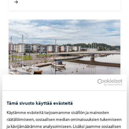
Aleksanterinkadun silta
-
03.08.2026
Alek­san­te­rin­ka­dun silta ava­taan lii­ken­teel­le
Tämä sivusto käyttää evästeitä
maa­nan­tai­na 10. elo­kuu­ta
Käytämme evästeitä tarjoamamme sisällön ja mainosten
räätälöimiseen, sosiaalisen median ominaisuuksien tukemiseen
ja kävijämäärämme analysoimiseen. Lisäksi jaamme sosiaalisen