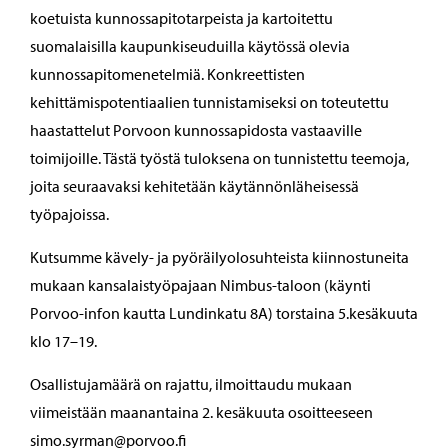
koetuista kunnossapitotarpeista ja kartoitettu
suomalaisilla kaupunkiseuduilla käytössä olevia
kunnossapitomenetelmiä. Konkreettisten
kehittämispotentiaalien tunnistamiseksi on toteutettu
haastattelut Porvoon kunnossapidosta vastaaville
toimijoille. Tästä työstä tuloksena on tunnistettu teemoja,
joita seuraavaksi kehitetään käytännönläheisessä
työpajoissa.
Kutsumme kävely- ja pyöräilyolosuhteista kiinnostuneita
mukaan kansalaistyöpajaan Nimbus-taloon (käynti
Porvoo-infon kautta Lundinkatu 8A) torstaina 5.kesäkuuta
klo 17–19.
Osallistujamäärä on rajattu, ilmoittaudu mukaan
viimeistään maanantaina 2. kesäkuuta osoitteeseen
simo.syrman@porvoo.fi