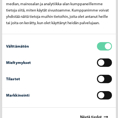
median, mainosalan ja analytiikka-alan kumppaneillemme
tietoja siitä, miten käytät sivustoamme. Kumppanimme voivat
yhdistää näitä tietoja muihin tietoihin, joita olet antanut heille
tai joita on kerätty, kun olet käyttänyt heidän palvelujaan.
Suostumuksen
Välttämätön
valinta
Mieltymykset
Liikenne ja kadut
-
03.08.2026
Tilastot
La­kai­su­ro­bot­ti aloit­taa työn­sä Por­voon to­ril­
la ja jo­ki­ran­nas­sa
Markkinointi
Näytä tiedot