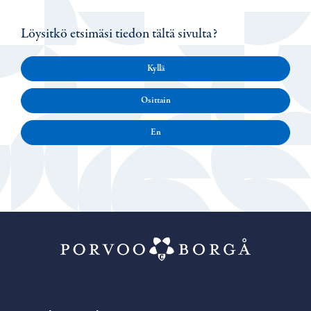
Löysitkö etsimäsi tiedon tältä sivulta?
Kyllä
Osittain
En
Porvoo – Siirr