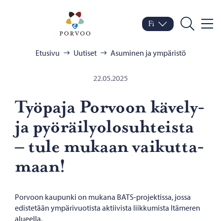
Siirry sisältöön
Porvoo – Siirry kotisivul
Fi
Valik
Vaihda kieltä
Nykyinen kieli: Suomi
Hae
Selaa:
Etusivu
Uutiset
Asuminen ja ympäristö
22.05.2025
Työ­pa­ja Por­voon kävely-​
ja pyö­räi­ly­olo­suh­teis­ta
– tule mu­kaan vai­kut­ta­
maan!
Porvoon kaupunki on mukana BATS-projektissa, jossa
edistetään ympärivuotista aktiivista liikkumista Itämeren
alueella.