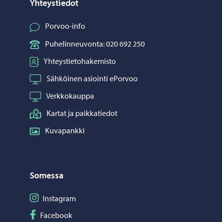
Yhteystiedot
Porvoo-info
Puhelinneuvonta: 020 692 250
Yhteystietohakemisto
Sähköinen asiointi ePorvoo
Verkkokauppa
Kartat ja paikkatiedot
Kuvapankki
Somessa
Seuraa Instagram
Instagram
Seuraa Facebook
Facebook