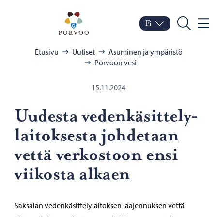
Siirry sisältöön
Porvoo – Siirry kotisivul
Fi
Valik
Vaihda kieltä
Nykyinen kieli: Suomi
Hae
Selaa:
Etusivu
Uutiset
Asuminen ja ympäristö
Porvoon vesi
15.11.2024
Uu­des­ta ve­den­kä­sit­te­ly­
lai­tok­ses­ta joh­de­taan
vettä ver­kos­toon ensi
vii­kos­ta al­kaen
Saksalan vedenkäsittelylaitoksen laajennuksen vettä