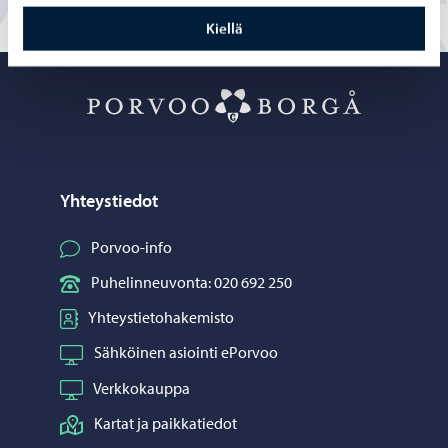
Kiellä
Porvoo – Siirr
Yhteystiedot
Porvoo-info
Puhelinneuvonta: 020 692 250
Yhteystietohakemisto
Sähköinen asiointi ePorvoo
Verkkokauppa
Kartat ja paikkatiedot