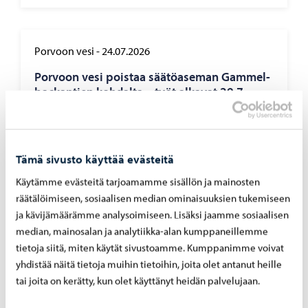
Porvoon vesi
-
24.07.2026
Por­voon vesi pois­taa sää­tö­ase­man Gam­mel­
bac­kan­tien koh­dal­ta – työt al­ka­vat 29.7
Tämä sivusto käyttää evästeitä
Käytämme evästeitä tarjoamamme sisällön ja mainosten
Porvoon vesi
-
07.07.2026
räätälöimiseen, sosiaalisen median ominaisuuksien tukemiseen
Rank­ka­sa­teet ovat ai­heut­ta­neet yli­vuo­to­ja
ja kävijämäärämme analysoimiseen. Lisäksi jaamme sosiaalisen
pump­paa­moil­la 4. – 5.7.2026
median, mainosalan ja analytiikka-alan kumppaneillemme
tietoja siitä, miten käytät sivustoamme. Kumppanimme voivat
yhdistää näitä tietoja muihin tietoihin, joita olet antanut heille
tai joita on kerätty, kun olet käyttänyt heidän palvelujaan.