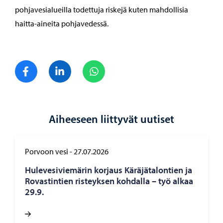
pohjavesialueilla todettuja riskejä kuten mahdollisia
haitta-aineita pohjavedessä.
Jaa Facebook
Jaa LinkedIn
Jaa WhatsApp
Aiheeseen liittyvät uutiset
Porvoon vesi
-
27.07.2026
Hu­le­ve­si­vie­mä­rin kor­jaus Kä­rä­jä­ta­lon­tien ja
Ro­vas­tin­tien ris­teyk­sen koh­dal­la – työ alkaa
29.9.