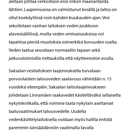
aletaan johtaa verkostoon ensi viikon maanantaista
lähtien. Laajennusosa on valmistunut kesällä ja laitos on
ollut koekäytössä noin kahden kuukauden ajan. Vesi
sekoitetaan vanhan laitoksen veden joukkoon
alavesisäiliössä, mutta veden ominaisuuksissa voi
tapahtua pieniä muutoksia esimerkiksi kovuuden osalta.
Veden laatua seurataan normaaliin tapaan sekä
jatkuvatoimisilla mittauksilla että näytteenoton avulla.
Saksalan vesilaitoksen laajennuksella turvataan
porvoolaisten talousveden saatavuus vähintään n. 15
vuodeksi eteenpäin. Saksalan laitoslaajennukseen
johdetaan Linnamäen raakavedet käsiteltäväksi sellaisella
nykytekniikalla, että voimme taata nykylain asettamat
laatuvaatimukset talousvedelle. Uudella
vedenkäsittelylaitoksella voidaan myös hallita entistä
paremmin lainsäädännön vaatimalla tavalla