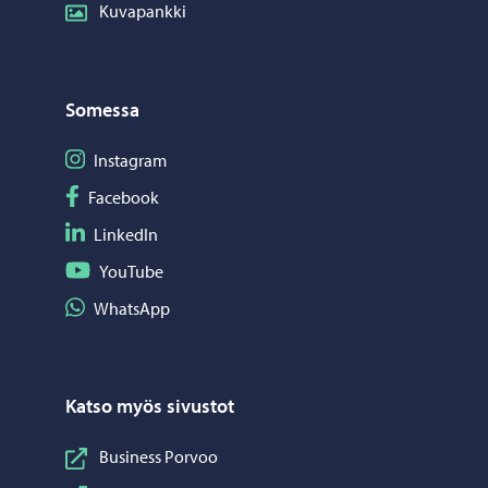
Kuvapankki
Somessa
Seuraa Instagram
Instagram
Seuraa Facebook
Facebook
Seuraa LinkedIn
LinkedIn
Seuraa YouTube
YouTube
Jaa WhatsApp
WhatsApp
Katso myös sivustot
Business Porvoo