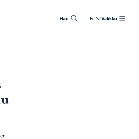
Hae
Fi
Valikko
Vaihda kieltä
Nykyinen kieli: Suomi
s
uu
ien