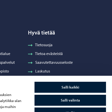
Hyvä tietää
Tietosuoja
tialue
Tietoa evästeistä
spalvelut
Saavutettavuusseloste
pisto
Laskutus
Visuaalinen ilme ja vaakuna
Salli kaikki
ydenhuolto
uuksien
Salli valinta
alytiikka-alan
oja muihin