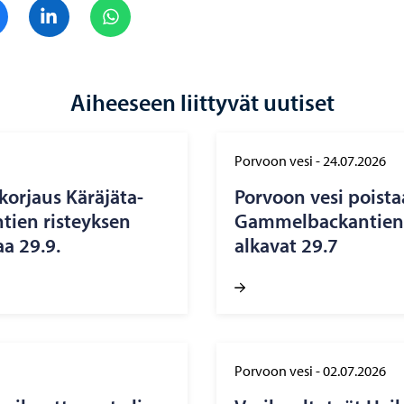
Jaa Facebook
Jaa LinkedIn
Jaa WhatsApp
Aiheeseen liittyvät uutiset
Porvoon vesi
-
24.07.2026
 kor­jaus Kä­rä­jä­ta­
Por­voon vesi pois­ta
n­tien ris­teyk­sen
Gam­mel­bac­kan­tien 
aa 29.9.
al­ka­vat 29.7
Porvoon vesi
-
02.07.2026