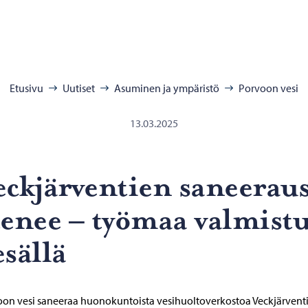
:
Etusivu
Uutiset
Asuminen ja ympäristö
Porvoon vesi
13.03.2025
ck­jär­ven­tien sa­nee­rau
e­nee – työ­maa val­mis­t
­säl­lä
on vesi saneeraa huonokuntoista vesihuoltoverkostoa Veckjärvent