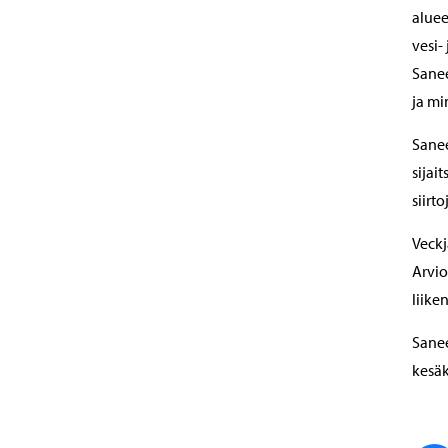
aluee
vesi-
Sane
ja mi
Sanee
sijai
siirt
Veckj
Arvio
liiken
Sanee
kesä