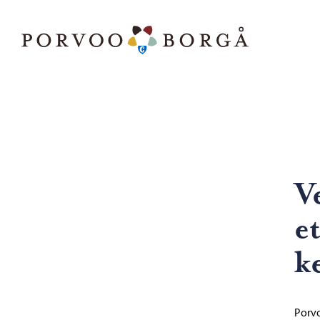
Siirry sisältöön
Porvoo – Siirry kotisivulle
Selaa
Ve
et
ke
Porvo