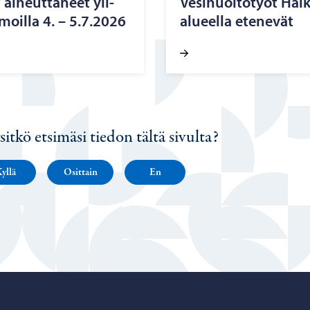
ai­heut­ta­neet yli­
Ve­si­huol­to­työt Haik
moil­la 4. – 5.7.2026
alueella ete­ne­vät
sitkö etsimäsi tiedon tältä sivulta?
yllä
Osittain
En