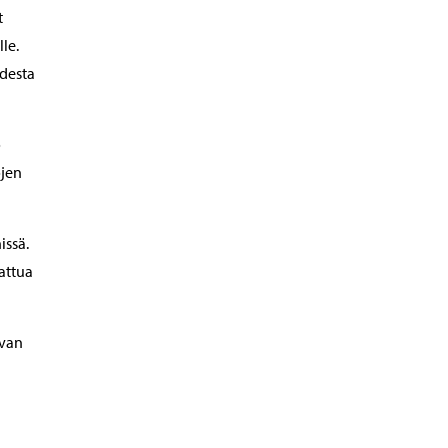
t
le.
desta
o
ojen
issä.
attua
uvan