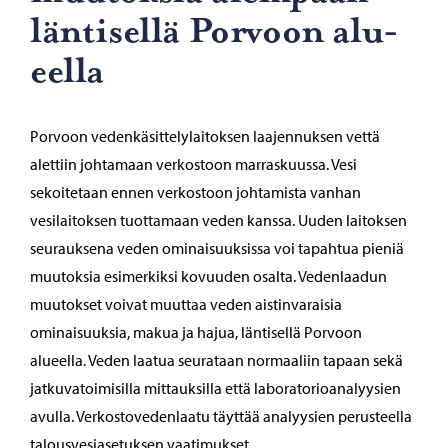
län­ti­sel­lä Por­voon alu­
eel­la
Porvoon vedenkäsittelylaitoksen laajennuksen vettä
alettiin johtamaan verkostoon marraskuussa. Vesi
sekoitetaan ennen verkostoon johtamista vanhan
vesilaitoksen tuottamaan veden kanssa. Uuden laitoksen
seurauksena veden ominaisuuksissa voi tapahtua pieniä
muutoksia esimerkiksi kovuuden osalta. Vedenlaadun
muutokset voivat muuttaa veden aistinvaraisia
ominaisuuksia, makua ja hajua, läntisellä Porvoon
alueella. Veden laatua seurataan normaaliin tapaan sekä
jatkuvatoimisilla mittauksilla että laboratorioanalyysien
avulla. Verkostovedenlaatu täyttää analyysien perusteella
talousvesiasetuksen vaatimukset.