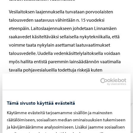
Vesilaitoksen laajennuksella turvataan porvoolaisten
talousveden saatavuus vähintään n. 15 vuodeksi
eteenpäin. Laitoslaajennukseen johdetaan Linnamäen
raakavedet käsiteltäväksi sellaisella nykytekniikalla, että
voimme taata nykylain asettamat laatuvaatimukset
talousvedelle. Uudella vedenkäsittelylaitoksella voidaan
myös hallita entistä paremmin lainsäädännön vaatimalla
tavalla pohjavesialueilla todettuja riskejä kuten
mahdollisia haitta-aineita pohjavedessä.
Tämä sivusto käyttää evästeitä
Jaa Facebook
Jaa LinkedIn
Jaa WhatsApp
Käytämme evästeitä tarjoamamme sisällön ja mainosten
räätälöimiseen, sosiaalisen median ominaisuuksien tukemiseen
ja kävijämäärämme analysoimiseen. Lisäksi jaamme sosiaalisen