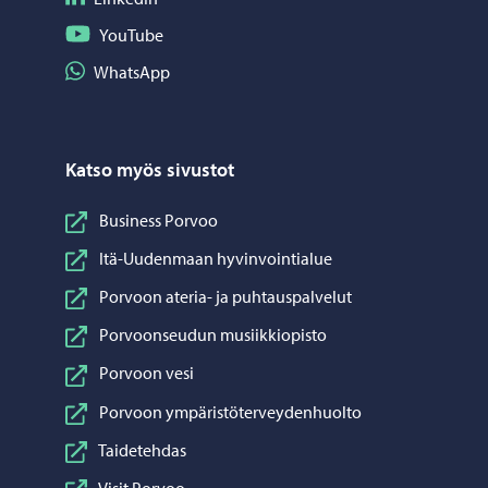
Seuraa YouTube
YouTube
Jaa WhatsApp
WhatsApp
Katso myös sivustot
Business Porvoo
Itä-Uudenmaan hyvinvointialue
Porvoon ateria- ja puhtauspalvelut
Porvoonseudun musiikkiopisto
Porvoon vesi
Porvoon ympäristöterveydenhuolto
Taidetehdas
Visit Porvoo