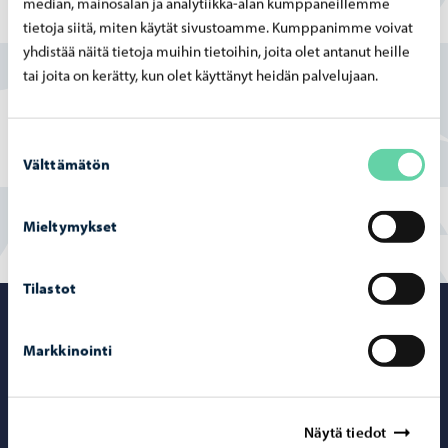
median, mainosalan ja analytiikka-alan kumppaneillemme
Löysitkö etsimäsi tiedon tältä sivulta?
tietoja siitä, miten käytät sivustoamme. Kumppanimme voivat
yhdistää näitä tietoja muihin tietoihin, joita olet antanut heille
tai joita on kerätty, kun olet käyttänyt heidän palvelujaan.
Kyllä
Osittain
Suostumuksen
Välttämätön
valinta
En
Mieltymykset
Tilastot
Porvoo – Siirr
Markkinointi
Yhteystiedot
Näytä tiedot