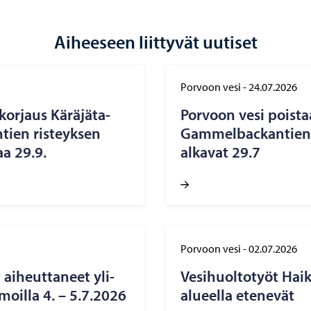
Aiheeseen liittyvät uutiset
Porvoon vesi
-
24.07.2026
 kor­jaus Kä­rä­jä­ta­
Por­voon vesi pois­ta
n­tien ris­teyk­sen
Gam­mel­bac­kan­tien 
aa 29.9.
al­ka­vat 29.7
Porvoon vesi
-
02.07.2026
ai­heut­ta­neet yli­
Ve­si­huol­to­työt Haik
moil­la 4. – 5.7.2026
alueella ete­ne­vät