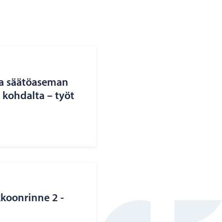
a sää­tö­ase­man
koh­dal­ta – työt
­koon­rin­ne 2 -​