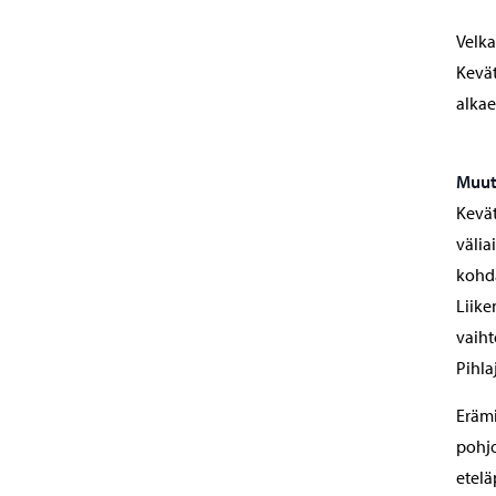
Velka
Kevät
alkae
Muut
Kevä
välia
kohda
Liike
vaiht
Pihla
Erämi
pohjo
etelä