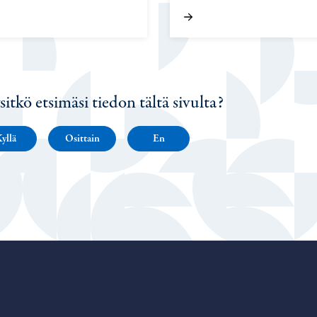
sitkö etsimäsi tiedon tältä sivulta?
yllä
Osittain
En
Porvoo – Siirry kotisivulle