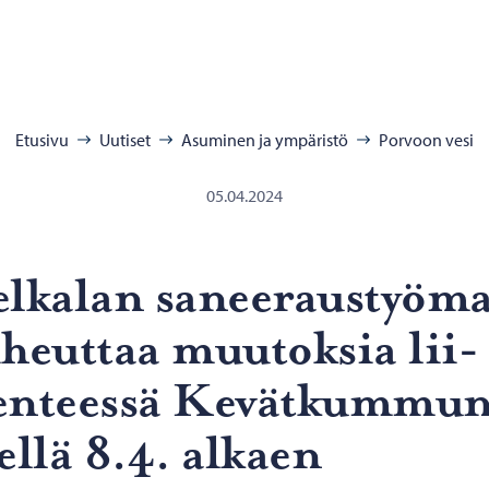
:
Etusivu
Uutiset
Asuminen ja ympäristö
Porvoon vesi
05.04.2024
l­ka­lan sa­nee­raus­työ­m
­heut­taa muu­tok­sia lii­
en­tees­sä Ke­vät­kum­mu
el­lä 8.4. al­kaen