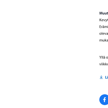
Muut
Kevyt
Erämi
oleva
mukai
Yllä 
viikk
L