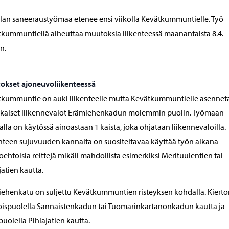
lan saneeraustyömaa etenee ensi viikolla Kevätkummuntielle. Työ
kummuntiellä aiheuttaa muutoksia liikenteessä maanantaista 8.4.
n.
okset ajoneuvoliikenteessä
tkummuntie on auki liikenteelle mutta Kevätkummuntielle asennet
ikaiset liikennevalot Erämiehenkadun molemmin puolin. Työmaan
lla on käytössä ainoastaan 1 kaista, joka ohjataan liikennevaloilla.
nteen sujuvuuden kannalta on suositeltavaa käyttää työn aikana
oehtoisia reittejä mikäli mahdollista esimerkiksi Merituulentien tai
jatien kautta.
ehenkatu on suljettu Kevätkummuntien risteyksen kohdalla. Kiertor
ispuolella Sannaistenkadun tai Tuomarinkartanonkadun kautta ja
puolella Pihlajatien kautta.