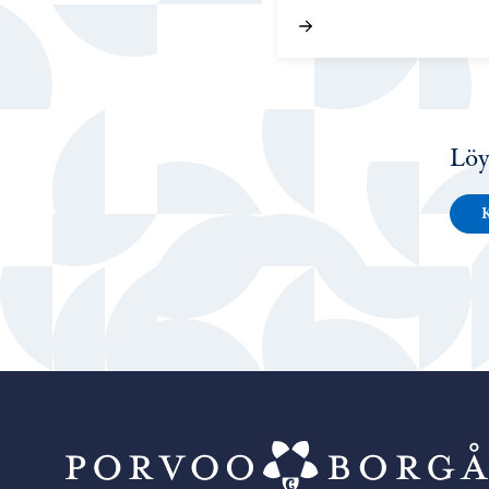
Löy
K