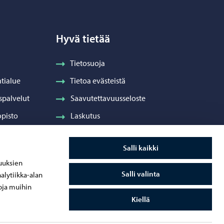
Hyvä tietää
Tietosuoja
tialue
Tietoa evästeistä
spalvelut
Saavutettavuusseloste
pisto
Laskutus
Visuaalinen ilme ja vaakuna
Salli kaikki
ydenhuolto
uuksien
Salli valinta
alytiikka-alan
oja muihin
Kiellä