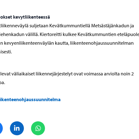
okset kevytliikenteessä
liikenneväylä suljetaan Kevätkummuntiellä Metsästäjänkadun ja
ehenkadun välillä. Kiertoreitti kulkee Kevätkummuntien eteläpuole
n kevyenliikenteenväylän kautta, liikenteenohjaussuunnitelman
sesti.
olevat väliaikaiset liikennejärjestelyt ovat voimassa arviolta noin 2
oa.
iikenteenohjaussuunnitelma
Jaa Facebook
Jaa LinkedIn
Jaa WhatsApp