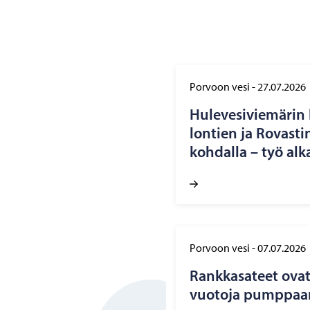
Porvoon vesi
-
27.07.2026
Hu­le­ve­si­vie­mä­rin
lon­tien ja Ro­vas­ti
koh­dal­la – työ alk
Porvoon vesi
-
07.07.2026
Rank­ka­sa­teet ovat 
vuo­to­ja pump­paa­