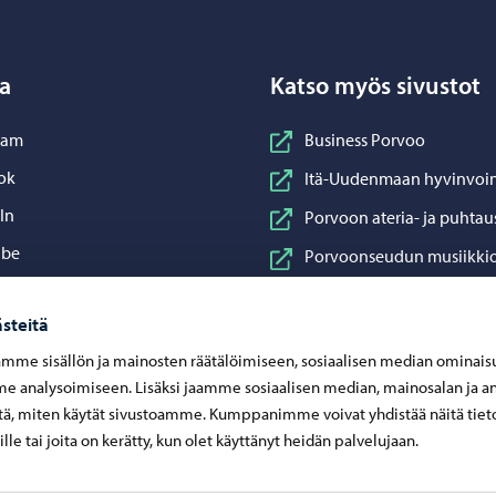
a
Katso myös sivustot
nstagram
ram
Business Porvoo
acebook
ok
Itä-Uudenmaan hyvinvoin
inkedIn
In
Porvoon ateria- ja puhtau
ouTube
ube
Porvoonseudun musiikkio
sApp
App
Porvoon vesi
steitä
Porvoon ympäristöterve
mme sisällön ja mainosten räätälöimiseen, sosiaalisen median ominais
Taidetehdas
 analysoimiseen. Lisäksi jaamme sosiaalisen median, mainosalan ja an
Visit Porvoo
ä, miten käytät sivustoamme. Kumppanimme voivat yhdistää näitä tiet
eille tai joita on kerätty, kun olet käyttänyt heidän palvelujaan.