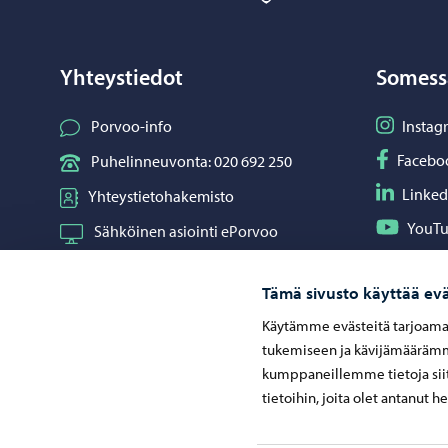
Yhteystiedot
Somess
Seuraa I
Porvoo-info
Instag
Seuraa F
Facebo
Puhelinneuvonta: 020 692 250
Seuraa L
Linked
Yhteystietohakemisto
Seuraa Y
YouT
Sähköinen asiointi ePorvoo
Jaa What
Whats
Verkkokauppa
Tämä sivusto käyttää evä
Kartat ja paikkatiedot
Käytämme evästeitä tarjoama
Kuvapankki
tukemiseen ja kävijämäärämme
kumppaneillemme tietoja siit
tietoihin, joita olet antanut h