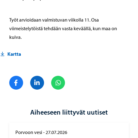
Työt arvioidaan valmistuvan viikolla 11. Osa
viimeistelytöistä tehdään vasta keväällä, kun maa on
kuiva.
Kartta
Jaa Facebook
Jaa LinkedIn
Jaa WhatsApp
Aiheeseen liittyvät uutiset
Porvoon vesi
-
27.07.2026