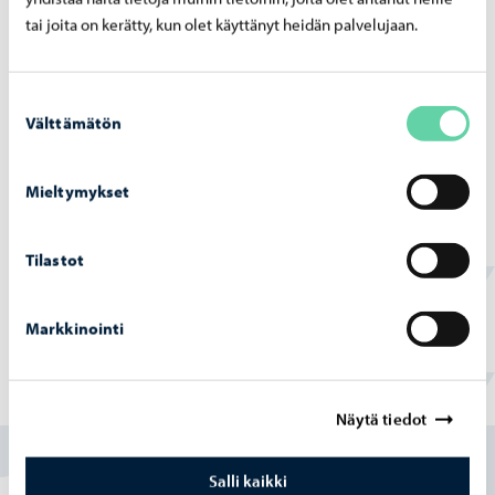
pump­paa­moil­la 4. – 5.7.2026
tai joita on kerätty, kun olet käyttänyt heidän palvelujaan.
Suostumuksen
Välttämätön
valinta
Porvoon vesi
-
02.07.2026
Mieltymykset
Ve­si­huol­to­työt Haik­koon­rin­ne 2 -​alueella
ete­ne­vät
Tilastot
Markkinointi
Löysitkö etsimäsi tiedon tältä sivulta?
Näytä tiedot
Kyllä
Salli kaikki