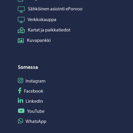
Sähköinen asiointi ePorvoo
Verkkokauppa
Kartat ja paikkatiedot
Kuvapankki
Somessa
Seuraa Instagram
Instagram
Seuraa Facebook
Facebook
Seuraa LinkedIn
LinkedIn
Seuraa YouTube
YouTube
Jaa WhatsApp
WhatsApp