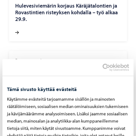
Hu­le­ve­si­vie­mä­rin kor­jaus Kä­rä­jä­ta­lon­tien ja
Ro­vas­tin­tien ris­teyk­sen koh­dal­la – työ alkaa
29.9.
Porvoon vesi
-
24.07.2026
Por­voon vesi pois­taa sää­tö­ase­man Gam­mel­
bac­kan­tien koh­dal­ta – työt al­ka­vat 29.7
Tämä sivusto käyttää evästeitä
Käytämme evästeitä tarjoamamme sisällön ja mainosten
räätälöimiseen, sosiaalisen median ominaisuuksien tukemiseen
ja kävijämäärämme analysoimiseen. Lisäksi jaamme sosiaalisen
Porvoon vesi
-
07.07.2026
median, mainosalan ja analytiikka-alan kumppaneillemme
tietoja siitä, miten käytät sivustoamme. Kumppanimme voivat
Rank­ka­sa­teet ovat ai­heut­ta­neet yli­vuo­to­ja
yhdistää näitä tietoja muihin tietoihin, joita olet antanut heille