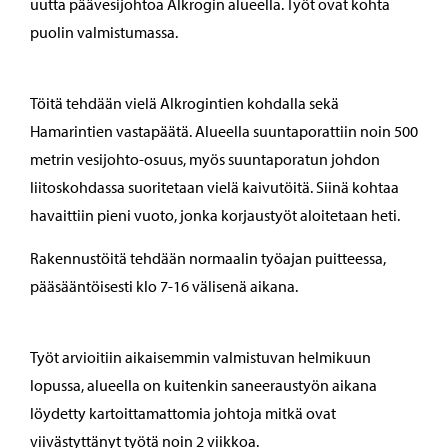
uutta päävesijohtoa Alkrogin alueella. Työt ovat kohta
puolin valmistumassa.
Töitä tehdään vielä Alkrogintien kohdalla sekä
Hamarintien vastapäätä. Alueella suuntaporattiin noin 500
metrin vesijohto-osuus, myös suuntaporatun johdon
liitoskohdassa suoritetaan vielä kaivutöitä. Siinä kohtaa
havaittiin pieni vuoto, jonka korjaustyöt aloitetaan heti.
Rakennustöitä tehdään normaalin työajan puitteessa,
pääsääntöisesti klo 7-16 välisenä aikana.
Työt arvioitiin aikaisemmin valmistuvan helmikuun
lopussa, alueella on kuitenkin saneeraustyön aikana
löydetty kartoittamattomia johtoja mitkä ovat
viivästyttänyt työtä noin 2 viikkoa.