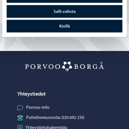
Osittain
Salli valinta
En
Kiellä
Porvoo – Siirr
Yhteystiedot
Porvoo-info
Puhelinneuvonta: 020 692 250
Yhteystietohakemisto