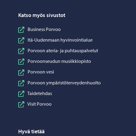
Katso myös sivustot
Business Porvoo
Itä-Uudenmaan hyvinvointialue
Porvoon ateria- ja puhtauspalvelut
Porvoonseudun musiikkiopisto
Porvoon vesi
Porvoon ympäristöterveydenhuolto
Taidetehdas
Visit Porvoo
Hyvä tietää