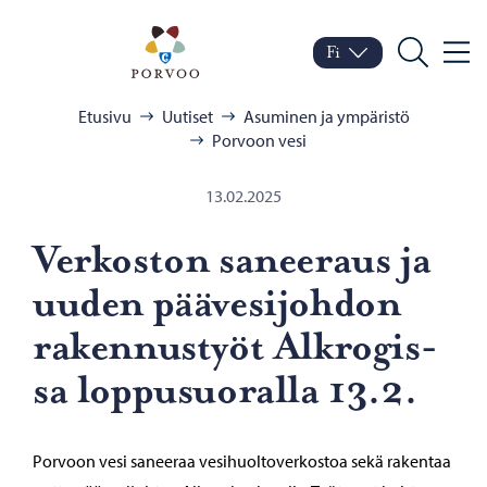
Siirry sisältöön
Porvoo – Siirry kotisivul
Fi
Valik
Vaihda kieltä
Nykyinen kieli: Suomi
Hae
Selaa:
Etusivu
Uutiset
Asuminen ja ympäristö
Porvoon vesi
13.02.2025
Ver­kos­ton sa­nee­raus ja
uuden pää­ve­si­joh­don
ra­ken­nus­työt Alk­ro­gis­
sa lop­pusuo­ral­la 13.2.
Porvoon vesi saneeraa vesihuoltoverkostoa sekä rakentaa