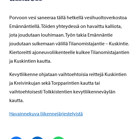
Porvoon vesi saneeraa tällä hetkellä vesihuoltoverkostoa
Emännäntiellä. Töiden yhteydessä on havaittu kalliota,
jota joudutaan louhimaan. Työn takia Emännäntie
joudutaan sulkemaan välillä Tilanomistajantie – Kuskintie.
Kiertoreitti ajoneuvoliikenteelle kulkee Tilanomistajantien
ja Kuskintien kautta.
Kevytliikenne ohjataan vaihtoehtoisia reittejä Kuskintien
ja Kreivinkujan sekä Torpparintien kautta tai
vaihtoehtoisesti Tolkkistentien kevytliikenneväylän
kautta.
Havainnekuva liikennejärjestelyistä