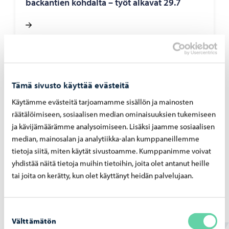
bac­kan­tien koh­dal­ta – työt al­ka­vat 29.7
Porvoon vesi
-
07.07.2026
Tämä sivusto käyttää evästeitä
Rank­ka­sa­teet ovat ai­heut­ta­neet yli­vuo­to­ja
pump­paa­moil­la 4. – 5.7.2026
Käytämme evästeitä tarjoamamme sisällön ja mainosten
räätälöimiseen, sosiaalisen median ominaisuuksien tukemiseen
ja kävijämäärämme analysoimiseen. Lisäksi jaamme sosiaalisen
median, mainosalan ja analytiikka-alan kumppaneillemme
tietoja siitä, miten käytät sivustoamme. Kumppanimme voivat
yhdistää näitä tietoja muihin tietoihin, joita olet antanut heille
Porvoon vesi
-
02.07.2026
tai joita on kerätty, kun olet käyttänyt heidän palvelujaan.
Ve­si­huol­to­työt Haik­koon­rin­ne 2 -​alueella
ete­ne­vät
Suostumuksen
Välttämätön
valinta