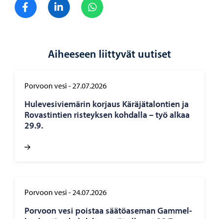
Jaa Facebook
Jaa LinkedIn
Jaa WhatsApp
Aiheeseen liittyvät uutiset
Porvoon vesi
-
27.07.2026
Hu­le­ve­si­vie­mä­rin kor­jaus Kä­rä­jä­ta­lon­tien ja
Ro­vas­tin­tien ris­teyk­sen koh­dal­la – työ alkaa
29.9.
Porvoon vesi
-
24.07.2026
Por­voon vesi pois­taa sää­tö­ase­man Gam­mel­