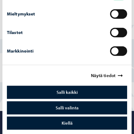
Mieltymykset
Tilastot
Löysitkö etsimäsi tiedon tältä sivulta?
Kyllä
Markkinointi
Osittain
Näytä tiedot
En
Salli kaikki
Salli valinta
Porvoo – Siirr
Kiellä