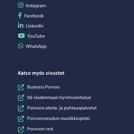
Seuraa Instagram
Instagram
Seuraa Facebook
Facebook
Seuraa LinkedIn
LinkedIn
Seuraa YouTube
YouTube
Jaa WhatsApp
WhatsApp
Katso myös sivustot
Business Porvoo
Itä-Uudenmaan hyvinvointialue
Porvoon ateria- ja puhtauspalvelut
Porvoonseudun musiikkiopisto
Porvoon vesi