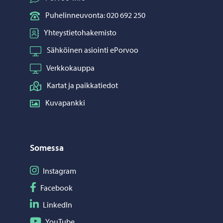
Puhelinneuvonta: 020 692 250
Yhteystietohakemisto
Sähköinen asiointi ePorvoo
Verkkokauppa
Kartat ja paikkatiedot
Kuvapankki
Somessa
Seuraa Instagram
Instagram
Seuraa Facebook
Facebook
Seuraa LinkedIn
LinkedIn
Seuraa YouTube
YouTube