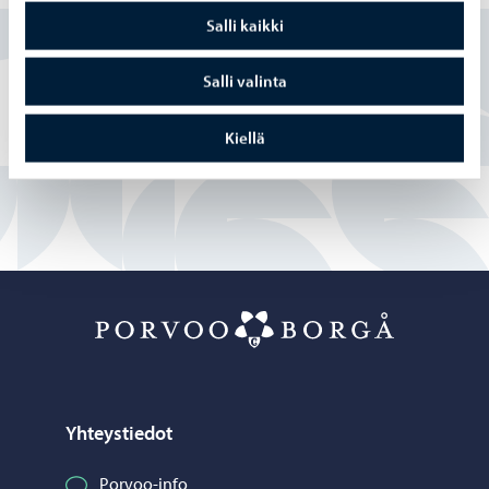
Salli kaikki
Kyllä
Salli valinta
Osittain
Kiellä
En
Porvoo – Siirr
Yhteystiedot
Porvoo-info