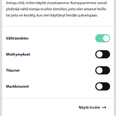
tietoja siitä, miten käytät sivustoamme. Kumppanimme voivat
Porvoon vesi
-
07.07.2026
yhdistää näitä tietoja muihin tietoihin, joita olet antanut heille
Rank­ka­sa­teet ovat ai­heut­ta­neet yli­vuo­to­ja
tai joita on kerätty, kun olet käyttänyt heidän palvelujaan.
pump­paa­moil­la 4. – 5.7.2026
Suostumuksen
Välttämätön
valinta
Mieltymykset
Porvoon vesi
-
02.07.2026
Ve­si­huol­to­työt Haik­koon­rin­ne 2 -​alueella
Tilastot
ete­ne­vät
Markkinointi
Näytä tiedot
Löysitkö etsimäsi tiedon tältä sivulta?