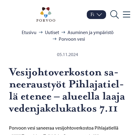
Siirry sisältöön
Porvoo – Siirry kotisivul
Fi
Valik
Vaihda kieltä
Nykyinen kieli: Suomi
Hae
Selaa:
Etusivu
Uutiset
Asuminen ja ympäristö
Porvoon vesi
05.11.2024
Ve­si­joh­to­ver­kos­ton sa­
nee­raus­työt Pih­la­ja­tiel­
lä ete­nee – alu­eel­la laaja
ve­den­ja­ke­lu­kat­kos 7.11
Porvoon vesi saneeraa vesijohtoverkostoa Pihlajatiellä