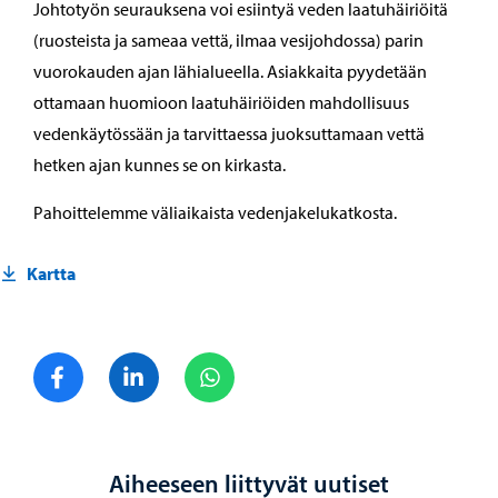
Johtotyön seurauksena voi esiintyä veden laatuhäiriöitä
(ruosteista ja sameaa vettä, ilmaa vesijohdossa) parin
vuorokauden ajan lähialueella. Asiakkaita pyydetään
ottamaan huomioon laatuhäiriöiden mahdollisuus
vedenkäytössään ja tarvittaessa juoksuttamaan vettä
hetken ajan kunnes se on kirkasta.
Pahoittelemme väliaikaista vedenjakelukatkosta.
Kartta
Jaa Facebook
Jaa LinkedIn
Jaa WhatsApp
Aiheeseen liittyvät uutiset