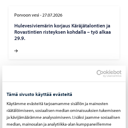
Porvoon vesi
-
27.07.2026
Hu­le­ve­si­vie­mä­rin kor­jaus Kä­rä­jä­ta­lon­tien ja
Ro­vas­tin­tien ris­teyk­sen koh­dal­la – työ alkaa
29.9.
Porvoon vesi
-
24.07.2026
Por­voon vesi pois­taa sää­tö­ase­man Gam­mel­
bac­kan­tien koh­dal­ta – työt al­ka­vat 29.7
Tämä sivusto käyttää evästeitä
Käytämme evästeitä tarjoamamme sisällön ja mainosten
räätälöimiseen, sosiaalisen median ominaisuuksien tukemiseen
ja kävijämäärämme analysoimiseen. Lisäksi jaamme sosiaalisen
median, mainosalan ja analytiikka-alan kumppaneillemme