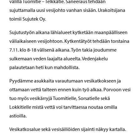
välillä Tuomitie – Telkkätie. Saneeraus tehdään
sujuttamalla uusi vesijohto vanhan sisään. Urakoitsijana
toimii Sujutek Oy.
Sujutustyön aikana lähialueet kytketään maanpäälliseen
väliaikaiseen vesijohtoon. Kytkentätyöt tehdään torstaina
7.11. klo 8-18 välisenä aikana. Työn takia joudumme
sulkemaan veden laajalta alueelta. Vedenjakelu
palautetaan heti kun mahdollista.
Pyydämme asukkaita varautumaan vesikatkokseen ja
ottamaan vettä talteen ennen kuin työ alkaa. Porvoon vesi
tuo myös vesikärryjä Tuomitielle, Sorsatielle sekä
Lokkitielle mistä vettä voi tarvittaessa noutaa omilla
astioilla.
Vesikatkosalue sekä vesisäiliöiden sijainti näkyy kartalla.