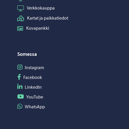
Verkkokauppa
Kartat ja paikkatiedot
Kuvapankki
Somessa
Seuraa Instagram
Instagram
Seuraa Facebook
Facebook
Seuraa LinkedIn
LinkedIn
Seuraa YouTube
YouTube
Jaa WhatsApp
WhatsApp