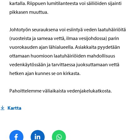
kartalla. Riippuen lumitilanteesta voi säiliöiden sijainti
pikkasen muuttua.
Johtotyön seurauksena voi esiintyä veden laatuhäiriöitä
(ruosteista ja sameaa vettä, ilmaa vesijohdossa) parin
vuorokauden ajan lähialueella. Asiakkaita pyydetään
ottamaan huomioon laatuhäiriöiden mahdollisuus
vedenkäytössään ja tarvittaessa juoksuttamaan vettä
hetken ajan kunnes se on kirkasta.
Pahoittelemme väliaikaista vedenjakelukatkosta.
Kartta
Jaa Facebook
Jaa LinkedIn
Jaa WhatsApp