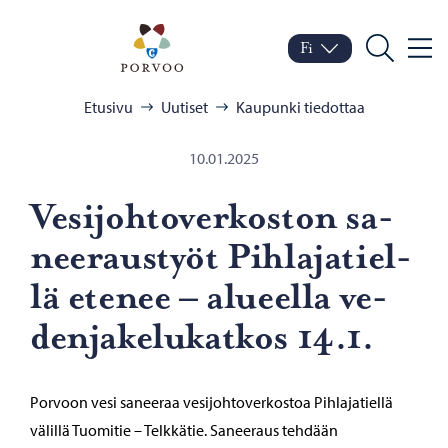
Siirry sisältöön
Porvoo – Siirry kotisivul
Fi
Valik
Vaihda kieltä
Nykyinen kieli: Suomi
Hae
Selaa:
Etusivu
Uutiset
Kaupunki tiedottaa
10.01.2025
Ve­si­joh­to­ver­kos­ton sa­
nee­raus­työt Pih­la­ja­tiel­
lä ete­nee – alu­eel­la ve­
den­ja­ke­lu­kat­kos 14.1.
Porvoon vesi saneeraa vesijohtoverkostoa Pihlajatiellä
välillä Tuomitie – Telkkätie. Saneeraus tehdään