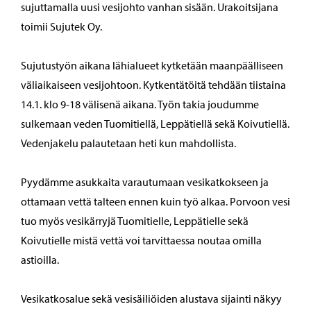
sujuttamalla uusi vesijohto vanhan sisään. Urakoitsijana
toimii Sujutek Oy.
Sujutustyön aikana lähialueet kytketään maanpäälliseen
väliaikaiseen vesijohtoon. Kytkentätöitä tehdään tiistaina
14.1. klo 9-18 välisenä aikana. Työn takia joudumme
sulkemaan veden Tuomitiellä, Leppätiellä sekä Koivutiellä.
Vedenjakelu palautetaan heti kun mahdollista.
Pyydämme asukkaita varautumaan vesikatkokseen ja
ottamaan vettä talteen ennen kuin työ alkaa. Porvoon vesi
tuo myös vesikärryjä Tuomitielle, Leppätielle sekä
Koivutielle mistä vettä voi tarvittaessa noutaa omilla
astioilla.
Vesikatkosalue sekä vesisäiliöiden alustava sijainti näkyy