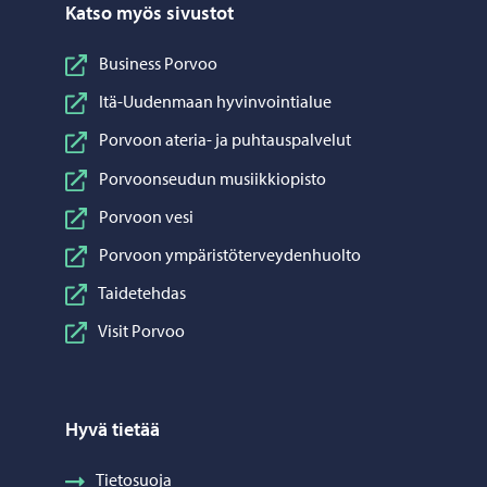
Katso myös sivustot
Business Porvoo
Itä-Uudenmaan hyvinvointialue
Porvoon ateria- ja puhtauspalvelut
Porvoonseudun musiikkiopisto
Porvoon vesi
Porvoon ympäristöterveydenhuolto
Taidetehdas
Visit Porvoo
Hyvä tietää
Tietosuoja