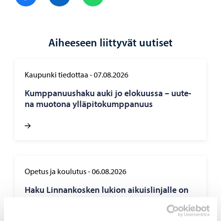
Aiheeseen liittyvät uutiset
Kaupunki tiedottaa
-
07.08.2026
Kump­pa­nuus­ha­ku auki jo elo­kuus­sa – uu­te­
na muo­to­na yl­lä­pi­to­kump­pa­nuus
Opetus ja koulutus
-
06.08.2026
Haku Lin­nan­kos­ken lu­kion ai­kuis­lin­jal­le on
käyn­nis­sä