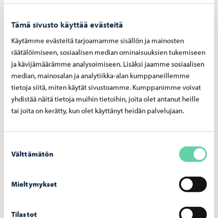
Tämä sivusto käyttää evästeitä
Käytämme evästeitä tarjoamamme sisällön ja mainosten
Asuminen ja ympäristö
-
05.08.2026
räätälöimiseen, sosiaalisen median ominaisuuksien tukemiseen
Hu­le­ve­si­mak­su­jen las­ku­tus alkaa syys­kuus­sa
ja kävijämäärämme analysoimiseen. Lisäksi jaamme sosiaalisen
– mak­su­pe­rus­tei­ta on uu­dis­tet­tu vuo­del­le
median, mainosalan ja analytiikka-alan kumppaneillemme
2026
tietoja siitä, miten käytät sivustoamme. Kumppanimme voivat
yhdistää näitä tietoja muihin tietoihin, joita olet antanut heille
tai joita on kerätty, kun olet käyttänyt heidän palvelujaan.
Suostumuksen
Välttämätön
valinta
Mieltymykset
Tilastot