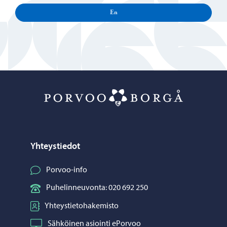
En
Porvoo – Siirr
Yhteystiedot
Porvoo-info
Puhelinneuvonta: 020 692 250
Yhteystietohakemisto
Sähköinen asiointi ePorvoo