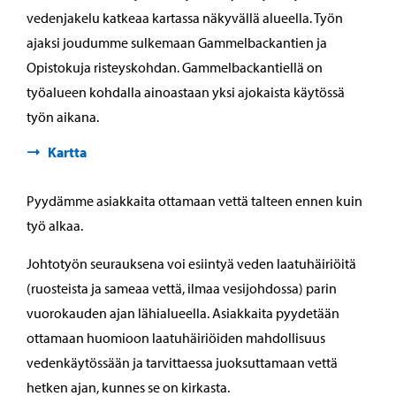
vedenjakelu katkeaa kartassa näkyvällä alueella. Työn
ajaksi joudumme sulkemaan Gammelbackantien ja
Opistokuja risteyskohdan. Gammelbackantiellä on
työalueen kohdalla ainoastaan yksi ajokaista käytössä
työn aikana.
Kartta
Pyydämme asiakkaita ottamaan vettä talteen ennen kuin
työ alkaa.
Johtotyön seurauksena voi esiintyä veden laatuhäiriöitä
(ruosteista ja sameaa vettä, ilmaa vesijohdossa) parin
vuorokauden ajan lähialueella. Asiakkaita pyydetään
ottamaan huomioon laatuhäiriöiden mahdollisuus
vedenkäytössään ja tarvittaessa juoksuttamaan vettä
hetken ajan, kunnes se on kirkasta.