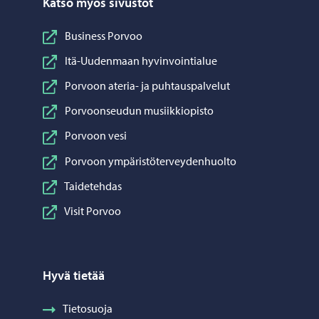
Katso myös sivustot
Business Porvoo
Itä-Uudenmaan hyvinvointialue
Porvoon ateria- ja puhtauspalvelut
Porvoonseudun musiikkiopisto
Porvoon vesi
Porvoon ympäristöterveydenhuolto
Taidetehdas
Visit Porvoo
Hyvä tietää
Tietosuoja