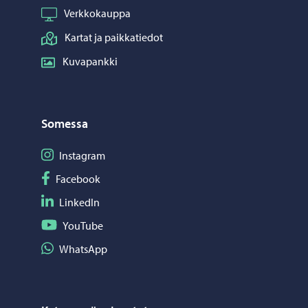
Verkkokauppa
Kartat ja paikkatiedot
Kuvapankki
Somessa
Seuraa Instagram
Instagram
Seuraa Facebook
Facebook
Seuraa LinkedIn
LinkedIn
Seuraa YouTube
YouTube
Jaa WhatsApp
WhatsApp