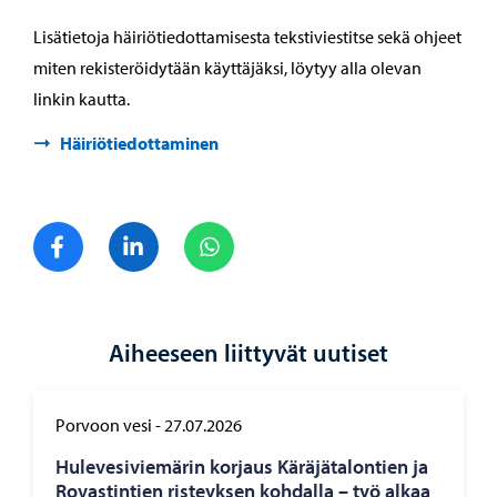
Lisätietoja häiriötiedottamisesta tekstiviestitse sekä ohjeet
miten rekisteröidytään käyttäjäksi, löytyy alla olevan
linkin kautta.
Häiriötiedottaminen
Jaa Facebook
Jaa LinkedIn
Jaa WhatsApp
Aiheeseen liittyvät uutiset
Porvoon vesi
-
27.07.2026
Hu­le­ve­si­vie­mä­rin kor­jaus Kä­rä­jä­ta­lon­tien ja
Ro­vas­tin­tien ris­teyk­sen koh­dal­la – työ alkaa