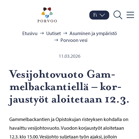
Siirry sisältöön
Porvoo – Siirry kotisivul
Fi
Valik
Vaihda kieltä
Nykyinen kieli: Suomi
Hae
Selaa:
Etusivu
Uutiset
Asuminen ja ympäristö
Porvoon vesi
11.03.2026
Ve­si­joh­to­vuo­to Gam­
mel­bac­kan­tiel­lä – kor­
jaus­työt aloi­te­taan 12.3.
Gammelbackantien ja Opistokujan risteyksen kohdalla on
havaittu vesijohtovuoto. Vuodon korjaustyöt aloitetaan
12.3. klo 15.00. Vesijohto suljetaan työn ajaksi, jolloin