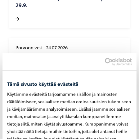
29.9.
Porvoon vesi
-
24.07.2026
Por­voon vesi pois­taa sää­tö­ase­man Gam­mel­
bac­kan­tien koh­dal­ta – työt al­ka­vat 29.7
Tämä sivusto käyttää evästeitä
Käytämme evästeitä tarjoamamme sisällön ja mainosten
räätälöimiseen, sosiaalisen median ominaisuuksien tukemiseen
Porvoon vesi
-
07.07.2026
ja kävijämäärämme analysoimiseen. Lisäksi jaamme sosiaalisen
median, mainosalan ja analytiikka-alan kumppaneillemme
Rank­ka­sa­teet ovat ai­heut­ta­neet yli­vuo­to­ja
tietoja siitä, miten käytät sivustoamme. Kumppanimme voivat
pump­paa­moil­la 4. – 5.7.2026
yhdistää näitä tietoja muihin tietoihin, joita olet antanut heille
tai joita on kerätty, kun olet käyttänyt heidän palvelujaan.