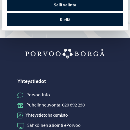
Salli valinta
En
Kiellä
Porvoo – Siirr
Yhteystiedot
Porvoo-info
Puhelinneuvonta: 020 692 250
Yhteystietohakemisto
Sähköinen asiointi ePorvoo