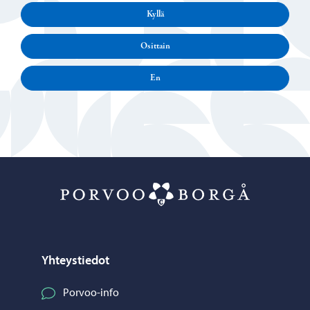
Kyllä
Osittain
En
Porvoo – Siirr
Yhteystiedot
Porvoo-info