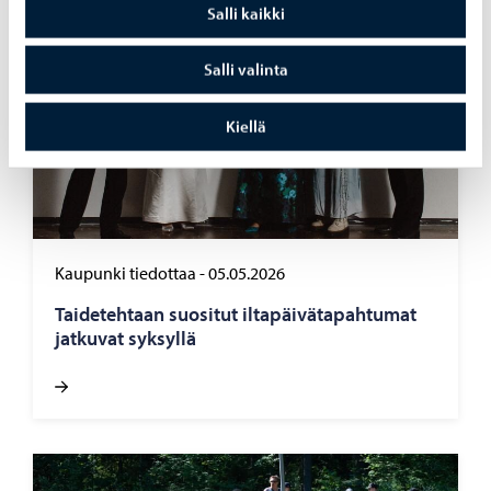
Salli kaikki
Salli valinta
Kiellä
Kaupunki tiedottaa
-
05.05.2026
Tai­de­teh­taan suo­si­tut il­ta­päi­vä­ta­pah­tu­mat
jat­ku­vat syk­syl­lä