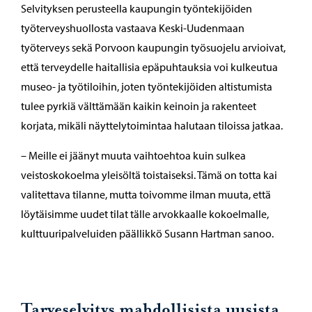
Selvityksen perusteella kaupungin työntekijöiden
työterveyshuollosta vastaava Keski-Uudenmaan
työterveys sekä Porvoon kaupungin työsuojelu arvioivat,
että terveydelle haitallisia epäpuhtauksia voi kulkeutua
museo- ja työtiloihin, joten työntekijöiden altistumista
tulee pyrkiä välttämään kaikin keinoin ja rakenteet
korjata, mikäli näyttelytoimintaa halutaan tiloissa jatkaa.
– Meille ei jäänyt muuta vaihtoehtoa kuin sulkea
veistoskokoelma yleisöltä toistaiseksi. Tämä on totta kai
valitettava tilanne, mutta toivomme ilman muuta, että
löytäisimme uudet tilat tälle arvokkaalle kokoelmalle,
kulttuuripalveluiden päällikkö Susann Hartman sanoo.
Tarveselvitys mahdollisista uusista