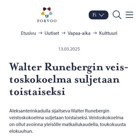
Siirry sisältöön
Porvoo – Siirry kotisivul
Fi
Valik
Vaihda kieltä
Nykyinen kieli: Suomi
Hae
Selaa:
Etusivu
Uutiset
Vapaa-aika
Kulttuuri
13.03.2025
Walter Ru­ne­ber­gin veis­
tos­ko­koel­ma sul­je­taan
tois­tai­sek­si
Aleksanterinkadulla sijaitseva Walter Runebergin
veistoskokoelma suljetaan toistaiseksi. Veistoskokoelma
on ollut avoinna yleisölle matkailukaudella, toukokuusta
elokuuhun.