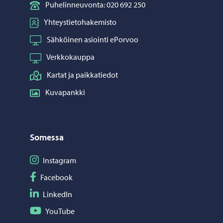
Puhelinneuvonta: 020 692 250
Yhteystietohakemisto
Sähköinen asiointi ePorvoo
Verkkokauppa
Kartat ja paikkatiedot
Kuvapankki
Somessa
Seuraa Instagram
Instagram
Seuraa Facebook
Facebook
Seuraa LinkedIn
LinkedIn
Seuraa YouTube
YouTube