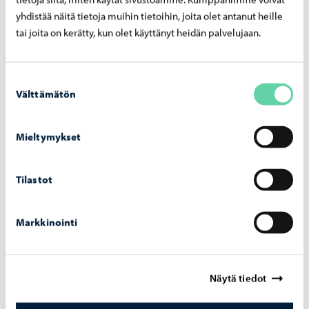
yhdistää näitä tietoja muihin tietoihin, joita olet antanut heille
tai joita on kerätty, kun olet käyttänyt heidän palvelujaan.
Suostumuksen
Välttämätön
valinta
Mieltymykset
Tilastot
Kaupunki tiedottaa
-
25.05.2026
Fo­to­gra­fis­ka tuo Simen Johan -​näyttelyn Por­
Markkinointi
voon Tai­de­teh­taal­le
Näytä tiedot