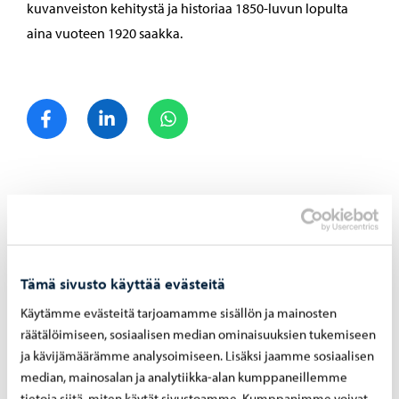
kuvanveiston kehitystä ja historiaa 1850-luvun lopulta
aina vuoteen 1920 saakka.
Jaa Facebook
Jaa LinkedIn
Jaa WhatsApp
Aiheeseen liittyvät uutiset
Kulttuuri
-
15.06.2026
Tämä sivusto käyttää evästeitä
Ru­ne­berg Ju­nior -​lastenkirjallisuuspalkinnon
Käytämme evästeitä tarjoamamme sisällön ja mainosten
esi­raa­ti aloit­taa työn­sä ja ottaa vas­taan kir­jo­
ja ar­vioi­ta­vak­si
räätälöimiseen, sosiaalisen median ominaisuuksien tukemiseen
ja kävijämäärämme analysoimiseen. Lisäksi jaamme sosiaalisen
median, mainosalan ja analytiikka-alan kumppaneillemme
tietoja siitä, miten käytät sivustoamme. Kumppanimme voivat