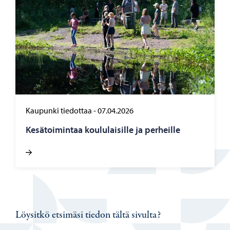
Kaupunki tiedottaa
-
07.04.2026
Ke­sä­toi­min­taa kou­lu­lai­sil­le ja per­heil­le
Löysitkö etsimäsi tiedon tältä sivulta?