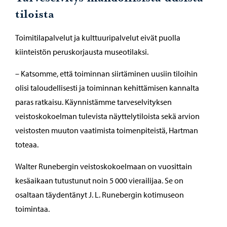
tiloista
Toimitilapalvelut ja kulttuuripalvelut eivät puolla
kiinteistön peruskorjausta museotilaksi.
– Katsomme, että toiminnan siirtäminen uusiin tiloihin
olisi taloudellisesti ja toiminnan kehittämisen kannalta
paras ratkaisu. Käynnistämme tarveselvityksen
veistoskokoelman tulevista näyttelytiloista sekä arvion
veistosten muuton vaatimista toimenpiteistä, Hartman
toteaa.
Walter Runebergin veistoskokoelmaan on vuosittain
kesäaikaan tutustunut noin 5 000 vierailijaa. Se on
osaltaan täydentänyt J. L. Runebergin kotimuseon
toimintaa.