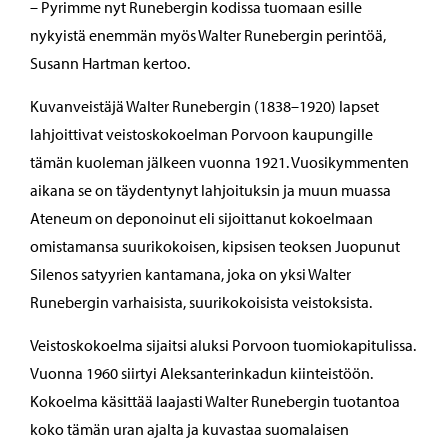
– Pyrimme nyt Runebergin kodissa tuomaan esille
nykyistä enemmän myös Walter Runebergin perintöä,
Susann Hartman kertoo.
Kuvanveistäjä Walter Runebergin (1838–1920) lapset
lahjoittivat veistoskokoelman Porvoon kaupungille
tämän kuoleman jälkeen vuonna 1921. Vuosikymmenten
aikana se on täydentynyt lahjoituksin ja muun muassa
Ateneum on deponoinut eli sijoittanut kokoelmaan
omistamansa suurikokoisen, kipsisen teoksen Juopunut
Silenos satyyrien kantamana, joka on yksi Walter
Runebergin varhaisista, suurikokoisista veistoksista.
Veistoskokoelma sijaitsi aluksi Porvoon tuomiokapitulissa.
Vuonna 1960 siirtyi Aleksanterinkadun kiinteistöön.
Kokoelma käsittää laajasti Walter Runebergin tuotantoa
koko tämän uran ajalta ja kuvastaa suomalaisen