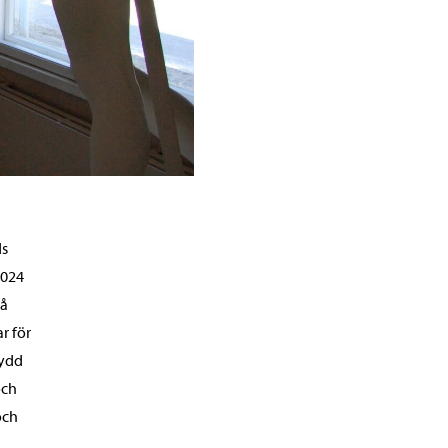
ds
2024
På
r för
kydd
och
och