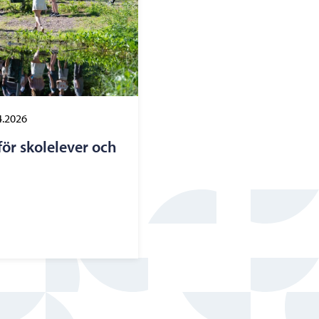
4.2026
ör skolelever och