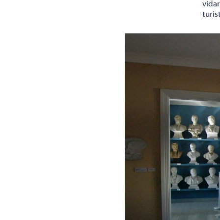
vida
turis