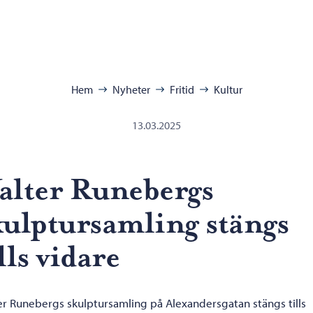
ra:
Hem
Nyheter
Fritid
Kultur
13.03.2025
alter Runebergs
kulptursamling stängs
lls vidare
er Runebergs skulptursamling på Alexandersgatan stängs tills