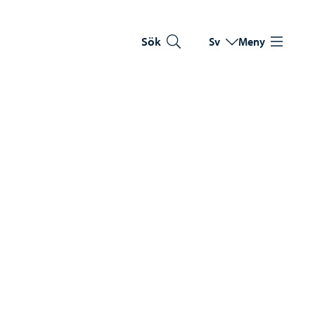
Sök
Sv
Meny
Byt språk
Nuvarande språk: Sve