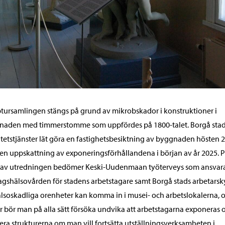
tursamlingen stängs på grund av mikrobskador i konstruktioner i
naden med timmerstomme som uppfördes på 1800-talet. Borgå sta
itetstjänster lät göra en fastighetsbesiktning av byggnaden hösten 
en uppskattning av exponeringsförhållandena i början av år 2025. 
 av utredningen bedömer Keski-Uudenmaan työterveys som ansvara
agshälsovården för stadens arbetstagare samt Borgå stads arbetars
älsoskadliga orenheter kan komma in i musei- och arbetslokalerna, 
r bör man på alla sätt försöka undvika att arbetstagarna exponeras 
era strukturerna om man vill fortsätta utställningsverksamheten i