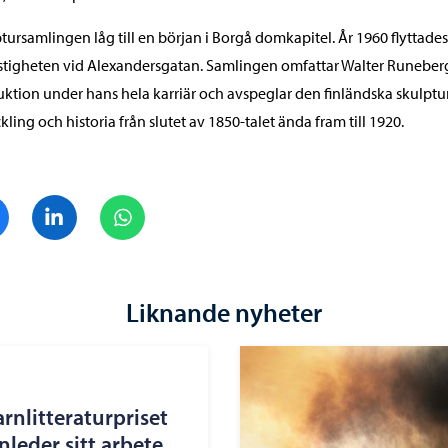
tursamlingen låg till en början i Borgå domkapitel. År 1960 flyttade
fastigheten vid Alexandersgatan. Samlingen omfattar Walter Runeber
ktion under hans hela karriär och avspeglar den finländska skulptu
kling och historia från slutet av 1850-talet ända fram till 1920.
Dela på Facebook
Dela på LinkedIn
Dela på WhatsApp
Liknande nyheter
arnlitteraturpriset
leder sitt arbete