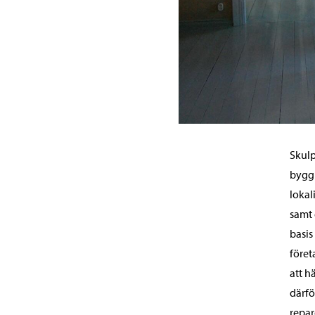
Skulp
bygg
lokal
samt 
basis
föret
att h
därfö
repar