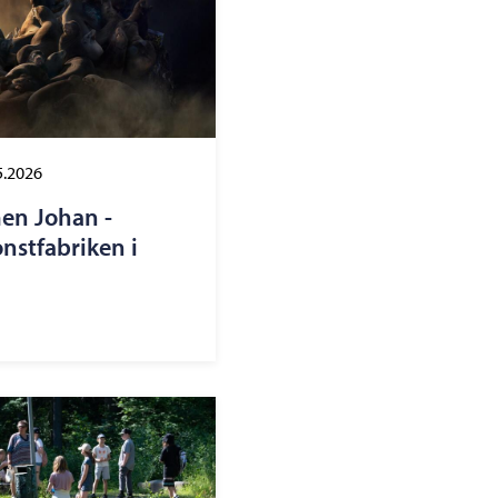
5.2026
men Johan -
onstfabriken i