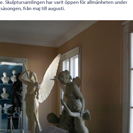
re. Skulptursamlingen har varit öppen för allmänheten under
tsäsongen, från maj till augusti.