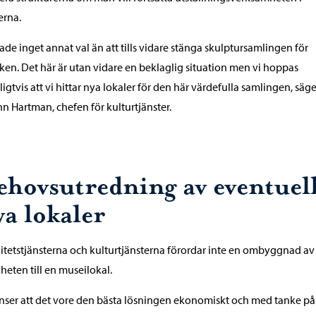
erna.
hade inget annat val än att tills vidare stänga skulptursamlingen för
ken. Det här är utan vidare en beklaglig situation men vi hoppas
ligtvis att vi hittar nya lokaler för den här värdefulla samlingen, säge
n Hartman, chefen för kulturtjänster.
ehovsutredning av eventuel
ya lokaler
itetstjänsterna och kulturtjänsterna förordar inte en ombyggnad av
gheten till en museilokal.
anser att det vore den bästa lösningen ekonomiskt och med tanke på