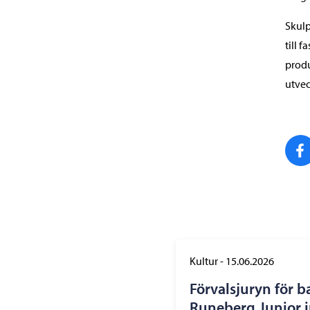
Skulp
till 
produ
utvec
Kultur
-
15.06.2026
Förvalsjuryn för b
Runeberg Junior in