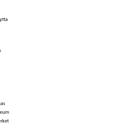
ytta
s
nas
eneum
erket