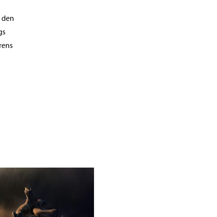
s den
gs
rens