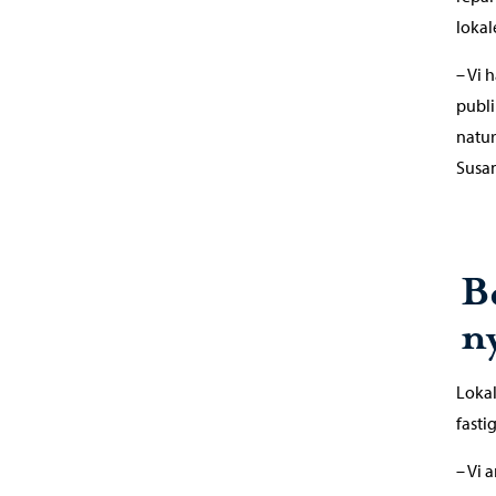
lokal
– Vi 
publi
natur
Susan
B
n
Lokal
fasti
– Vi 