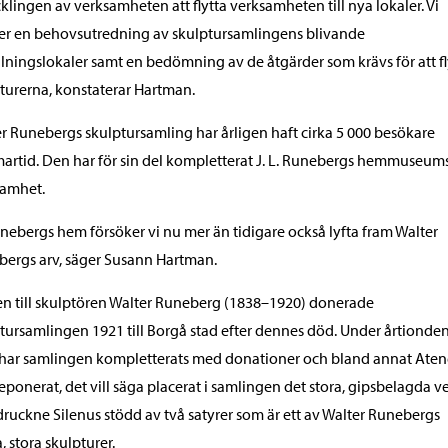
klingen av verksamheten att flytta verksamheten till nya lokaler. Vi
er en behovsutredning av skulptursamlingens blivande
llningslokaler samt en bedömning av de åtgärder som krävs för att fl
turerna, konstaterar Hartman.
r Runebergs skulptursamling har årligen haft cirka 5 000 besökare
rtid. Den har för sin del kompletterat J. L. Runebergs hemmuseum
samhet.
unebergs hem försöker vi nu mer än tidigare också lyfta fram Walter
ergs arv, säger Susann Hartman.
n till skulptören Walter Runeberg (1838–1920) donerade
tursamlingen 1921 till Borgå stad efter dennes död. Under årtionde
 har samlingen kompletterats med donationer och bland annat At
eponerat, det vill säga placerat i samlingen det stora, gipsbelagda v
ruckne Silenus stödd av två satyrer som är ett av Walter Runebergs
a, stora skulpturer.