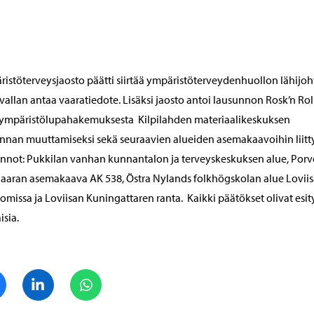
istöterveysjaosto päätti siirtää ympäristöterveydenhuollon lähijoht
vallan antaa vaaratiedote. Lisäksi jaosto antoi lausunnon Rosk’n Rol
 ympäristölupahakemuksesta Kilpilahden materiaalikeskuksen
nnan muuttamiseksi sekä seuraavien alueiden asemakaavoihin liitt
nnot: Pukkilan vanhan kunnantalon ja terveyskeskuksen alue, Por
aaran asemakaava AK 538, Östra Nylands folkhögskolan alue Lovii
missa ja Loviisan Kuningattaren ranta. Kaikki päätökset olivat esi
sia.
Jaa Facebook
Jaa LinkedIn
Jaa WhatsApp