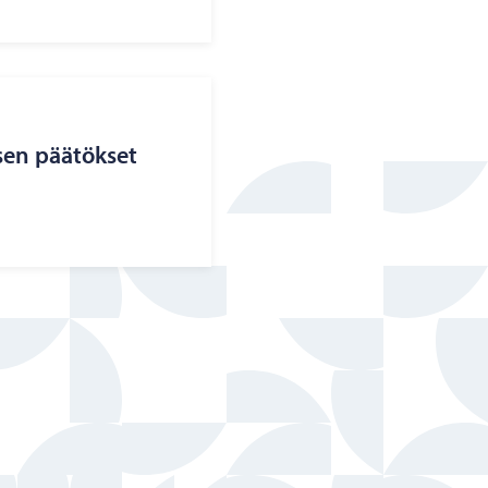
­sen pää­tök­set