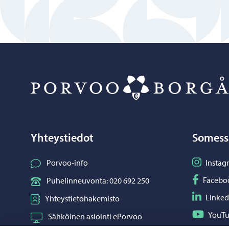
Yhteystiedot
Somess
Seuraa I
Porvoo-info
Instag
Seuraa F
Facebo
Puhelinneuvonta: 020 692 250
Seuraa L
Linked
Yhteystietohakemisto
Seuraa Y
YouT
Sähköinen asiointi ePorvoo