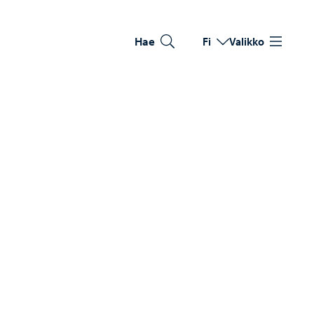
Hae
Fi
Valikko
Vaihda kieltä
Nykyinen kieli: Suomi