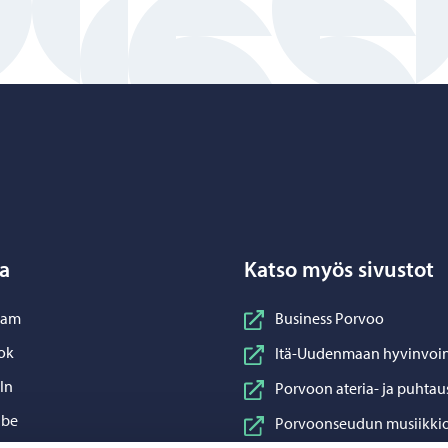
Porvoo – Siirry kotisivulle
a
Katso myös sivustot
nstagram
ram
Business Porvoo
acebook
ok
Itä-Uudenmaan hyvinvoin
inkedIn
In
Porvoon ateria- ja puhtau
ouTube
ube
Porvoonseudun musiikkio