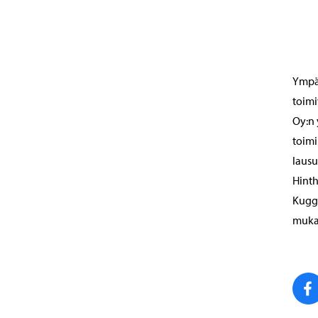
Ympär
toimi
Oy:n
toimi
lausu
Hinth
Kuggo
mukai