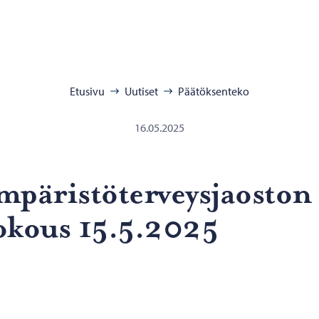
:
Etusivu
Uutiset
Päätöksenteko
16.05.2025
­pä­ris­tö­ter­veys­jaos­ton
o­kous 15.5.2025