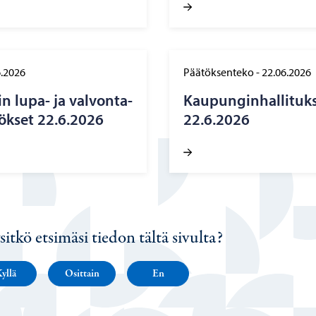
6.2026
Päätöksenteko
-
22.06.2026
n lupa- ja val­von­ta­
Kau­pun­gin­hal­li­tuk
tök­set 22.6.2026
22.6.2026
sitkö etsimäsi tiedon tältä sivulta?
yllä
Osittain
En