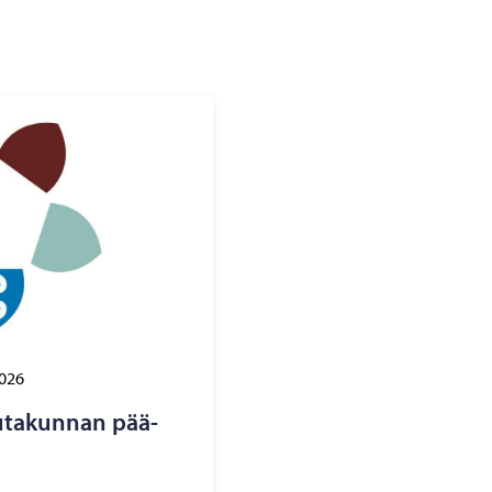
2026
au­ta­kun­nan pää­