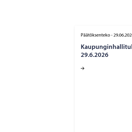
Päätöksenteko
-
29.06.202
Kau­pun­gin­hal­li­tu
29.6.2026