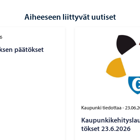
Aiheeseen liittyvät uutiset
6
k­sen pää­tök­set
Kaupunki tiedottaa
-
23.06.
Kau­pun­ki­ke­hi­tys­l
tök­set 23.6.2026