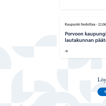
Kaupunki tiedottaa
-
22.0
Por­voon kau­pun­gi
lau­ta­kun­nan pää­
Löy
K