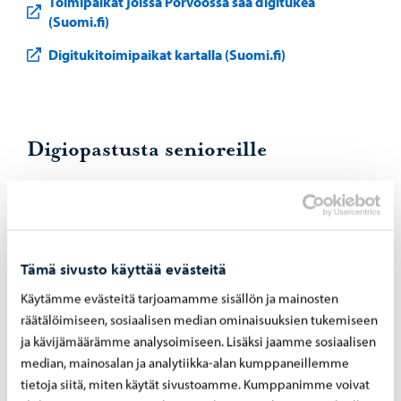
Toimipaikat joissa Porvoossa saa digitukea
(Suomi.fi)
Digitukitoimipaikat kartalla (Suomi.fi)
Digiopastusta senioreille
Senioreille on tarjolla etä- ja lähiopastusta tietotekniikan
käytössä ja etätietoiskuja. Opastusta antavat ENTER ry:n
vapaaehtoiset seniorit, jotka neuvovat puhelimitse
tarvittaessa myös etäyhteyden muodostamisessa.
Tämä sivusto käyttää evästeitä
Käytämme evästeitä tarjoamamme sisällön ja mainosten
ENTER digiopastukset kirjastoissa
räätälöimiseen, sosiaalisen median ominaisuuksien tukemiseen
Pyydä ENTER-etäopastusta
ja kävijämäärämme analysoimiseen. Lisäksi jaamme sosiaalisen
median, mainosalan ja analytiikka-alan kumppaneillemme
Lisätietoa ENTERin etänä järjestämistä tietoiskuista
tietoja siitä, miten käytät sivustoamme. Kumppanimme voivat
ja ilmoittautumisesta