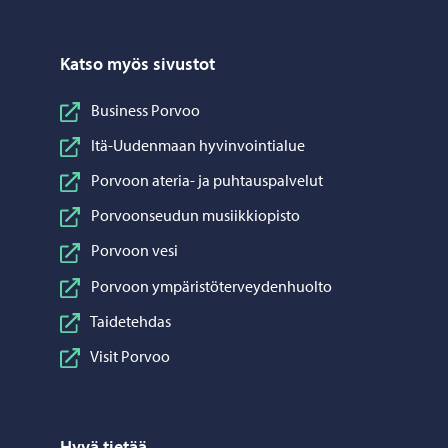
Katso myös sivustot
Business Porvoo
Itä-Uudenmaan hyvinvointialue
Porvoon ateria- ja puhtauspalvelut
Porvoonseudun musiikkiopisto
Porvoon vesi
Porvoon ympäristöterveydenhuolto
Taidetehdas
Visit Porvoo
Hyvä tietää