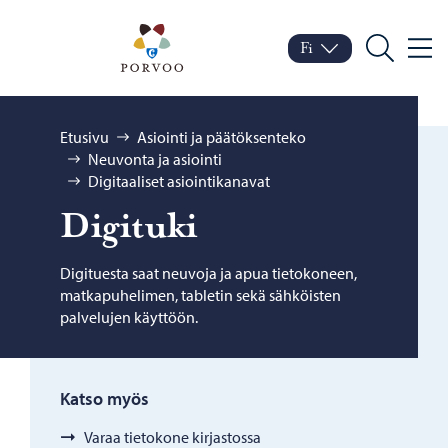
Siirry sisältöön
Porvoo – Siirry kotisivul
Fi
Valik
Vaihda kieltä
Nykyinen kieli: Suomi
Hae
Selaa:
Etusivu
Asiointi ja päätöksenteko
Neuvonta ja asiointi
Digitaaliset asiointikanavat
Di­gi­tu­ki
Digituesta saat neuvoja ja apua tietokoneen,
matkapuhelimen, tabletin sekä sähköisten
palvelujen käyttöön.
Katso myös
Varaa tietokone kirjastossa