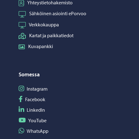
Yhteystietohakemisto
Sähköinen asiointi ePorvoo
Verkkokauppa
Kartat ja paikkatiedot
Kuvapankki
Somessa
Seuraa Instagram
Instagram
Seuraa Facebook
Facebook
Seuraa LinkedIn
LinkedIn
Seuraa YouTube
YouTube
Jaa WhatsApp
WhatsApp