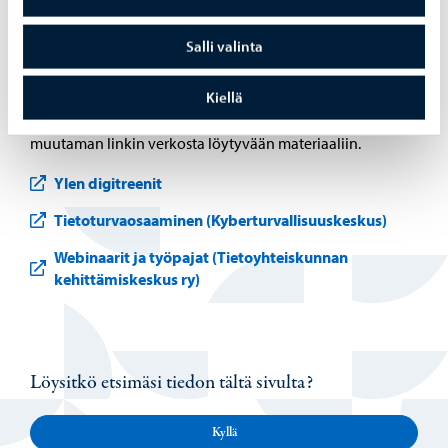
itsenäisesti
Salli valinta
Digitaitojaan voi kehittää myös itsenäisesti ja oman
aikataulun mukaan verkossa, esimerkiksi kurssien,
Kiellä
opastusvideoiden ja artikkelien avulla. Alta löydät
muutaman linkin verkosta löytyvään materiaaliin.
Ylen digitreenit
Tietoturvaosaaminen (Kyberturvallisuuskeskus)
Webinaarit ja työpajat (Tietoyhteiskunnan
kehittämiskeskus ry)
Löysitkö etsimäsi tiedon tältä sivulta?
Kyllä