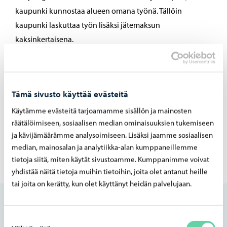
kaupunki kunnostaa alueen omana työnä. Tällöin
kaupunki laskuttaa työn lisäksi jätemaksun
kaksinkertaisena.
Sinua saattaa kiinnostaa myös nämä
Tämä sivusto käyttää evästeitä
Käytämme evästeitä tarjoamamme sisällön ja mainosten
räätälöimiseen, sosiaalisen median ominaisuuksien tukemiseen
ja kävijämäärämme analysoimiseen. Lisäksi jaamme sosiaalisen
Ym­pä­ris­tön­suo­je­lu­
Kaupunki-​infran
median, mainosalan ja analytiikka-alan kumppaneillemme
la­ki (Finlex)
hin­nas­to
tietoja siitä, miten käytät sivustoamme. Kumppanimme voivat
yhdistää näitä tietoja muihin tietoihin, joita olet antanut heille
tai joita on kerätty, kun olet käyttänyt heidän palvelujaan.
Muita katujen kunnossapitoon liittyviä
sivuja
Suostumuksen