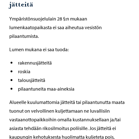
jätteitä
Ympäristönsuojelulain 28 §:n mukaan
lumenkaatopaikasta ei saa aiheutua vesistön
pilaantumista.
Lumen mukana ei saa tuoda:
rakennusjätteitä
roskia
talousjätteitä
pilaantuneita maa-aineksia
Alueelle kuulumattomia jätteitä tai pilaantunutta maata
tuonut on velvollinen kuljettamaan ne luvallisiin
vastaanottopaikkoihin omalla kustannuksellaan ja/tai
asiasta tehdään rikosilmoitus poliisille. Jos jätteitä ei
kaupungin kehotuksesta huolimatta kuljeteta pois,