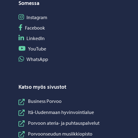
Somessa
Seuraa Instagram
Instagram
Seuraa Facebook
Facebook
Seuraa LinkedIn
LinkedIn
Seuraa YouTube
YouTube
Jaa WhatsApp
WhatsApp
Katso myös sivustot
Business Porvoo
Itä-Uudenmaan hyvinvointialue
Porvoon ateria- ja puhtauspalvelut
Porvoonseudun musiikkiopisto