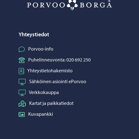
Porvoo – Siirr
Yhteystiedot
Porvoo-info
Puhelinneuvonta: 020 692 250
Yhteystietohakemisto
Sähköinen asiointi ePorvoo
Verkkokauppa
Kartat ja paikkatiedot
Kuvapankki