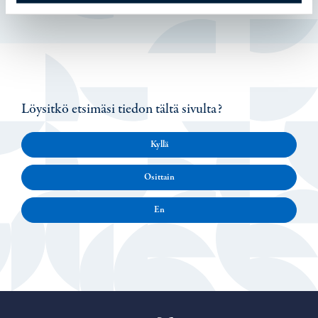
Löysitkö etsimäsi tiedon tältä sivulta?
Kyllä
Osittain
En