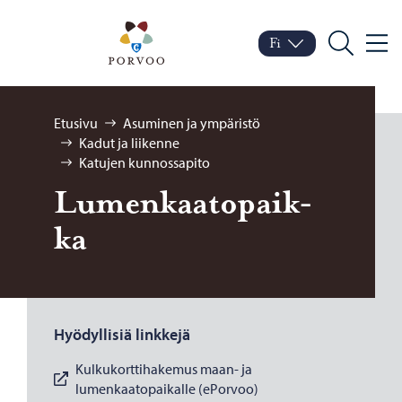
Siirry sisältöön
Porvoo – Siirry kotisivul
Fi
Valik
Vaihda kieltä
Nykyinen kieli: Suomi
Hae
Selaa:
Etusivu
Asuminen ja ympäristö
Kadut ja liikenne
Katujen kunnossapito
Lu­men­kaa­to­paik­
ka
Hyödyllisiä linkkejä
Kulkukorttihakemus maan- ja
lumenkaatopaikalle (ePorvoo)