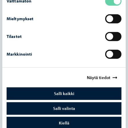
Välttämätön
valinta
Katujen kunnossapito
Mieltymykset
Katulupa
Tilastot
Ajoneuvojen siirrot
Markkinointi
Kunnossapidon
Näytä tiedot
vahingonkorvaushakemukset
Salli kaikki
Katu- ja puistosuunnittelu
Salli valinta
Katujen ja puistojen
Kiellä
rakentaminen