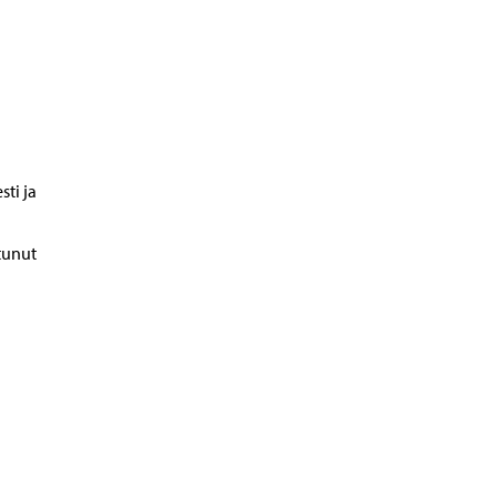
ti ja
tunut