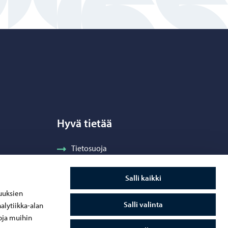
Hyvä tietää
Tietosuoja
tialue
Tietoa evästeistä
Salli kaikki
spalvelut
Saavutettavuusseloste
uuksien
pisto
Laskutus
Salli valinta
alytiikka-alan
oja muihin
Visuaalinen ilme ja vaakuna