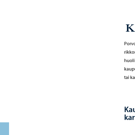
K
Porvo
rikko
huoli
kaupu
tai k
Kau
kar