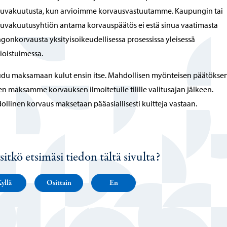
uuvakuutusta, kun arvioimme korvausvastuutamme. Kaupungin tai
uvakuutusyhtiön antama korvauspäätös ei estä sinua vaatimasta
gonkorvausta yksityisoikeudellisessa prosessissa yleisessä
oistuimessa.
du maksamaan kulut ensin itse. Mahdollisen myönteisen päätökse
en maksamme korvauksen ilmoitetulle tilille valitusajan jälkeen.
llinen korvaus maksetaan pääasiallisesti kuitteja vastaan.
sitkö etsimäsi tiedon tältä sivulta?
yllä
Osittain
En