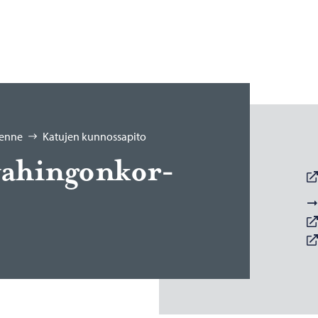
kenne
Katujen kunnossapito
a­hin­gon­kor­