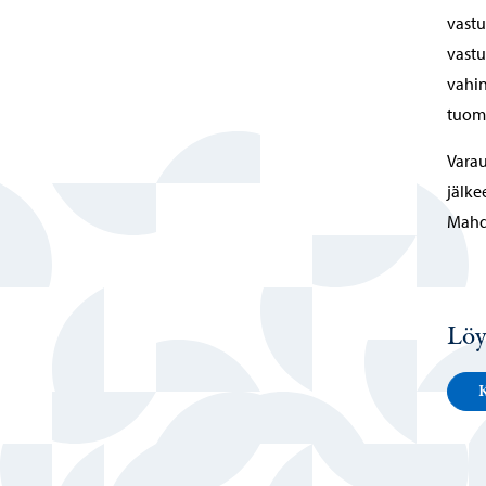
vast
vastu
vahin
tuomi
Varau
jälke
Mahdo
Löy
K