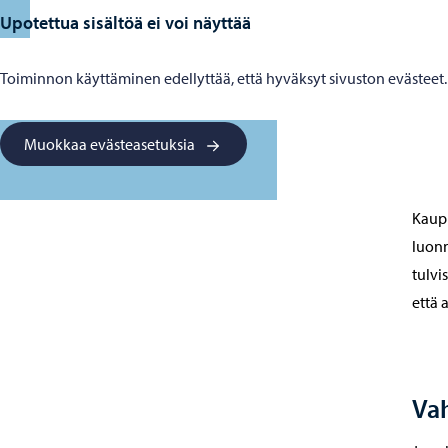
Upotettua sisältöä ei voi näyttää
Toiminnon käyttäminen edellyttää, että hyväksyt sivuston evästeet.
Muokkaa evästeasetuksia
Kaupu
luonn
tulvi
että 
Va