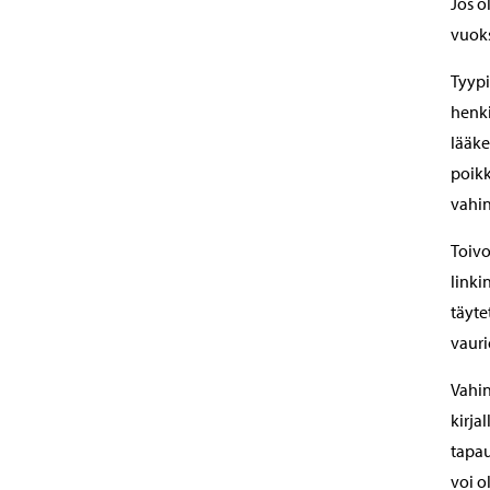
Jos o
vuoks
Tyypi
henki
lääke
poikk
vahin
Toivo
linki
täyte
vauri
Vahin
kirja
tapau
voi o