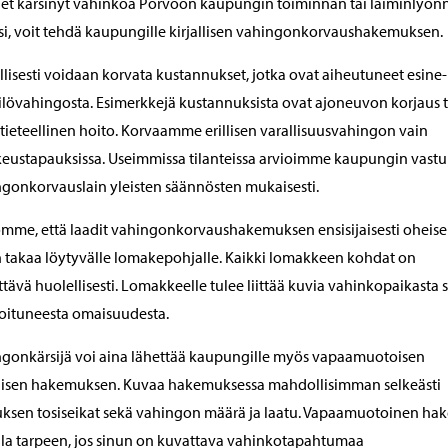
let kärsinyt vahinkoa Porvoon kaupungin toiminnan tai laiminlyön
i, voit tehdä kaupungille kirjallisen vahingonkorvaushakemuksen.
llisesti voidaan korvata kustannukset, jotka ovat aiheutuneet esine- 
lövahingosta. Esimerkkejä kustannuksista ovat ajoneuvon korjaus t
tieteellinen hoito. Korvaamme erillisen varallisuusvahingon vain
eustapauksissa. Useimmissa tilanteissa arvioimme kaupungin vastu
gonkorvauslain yleisten säännösten mukaisesti.
mme, että laadit vahingonkorvaushakemuksen ensisijaisesti oheis
n takaa löytyvälle lomakepohjalle. Kaikki lomakkeen kohdat on
ttävä huolellisesti. Lomakkeelle tulee liittää kuvia vahinkopaikasta 
oituneesta omaisuudesta.
gonkärsijä voi aina lähettää kaupungille myös vapaamuotoisen
llisen hakemuksen. Kuvaa hakemuksessa mahdollisimman selkeästi
ksen tosiseikat sekä vahingon määrä ja laatu. Vapaamuotoinen ha
lla tarpeen, jos sinun on kuvattava vahinkotapahtumaa