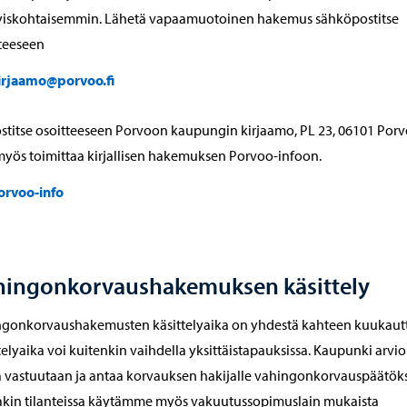
tyiskohtaisemmin. Lähetä vapaamuotoinen hakemus sähköpostitse
teeseen
irjaamo@porvoo.fi
ostitse osoitteeseen Porvoon kaupungin kirjaamo, PL 23, 06101 Porv
myös toimittaa kirjallisen hakemuksen Porvoo-infoon.
orvoo-info
hingonkorvaushakemuksen käsittely
ngonkorvaushakemusten käsittelyaika on yhdestä kahteen kuukautt
telyaika voi kuitenkin vaihdella yksittäistapauksissa. Kaupunki arvio
vastuutaan ja antaa korvauksen hakijalle vahingonkorvauspäätök
akin tilanteissa käytämme myös vakuutussopimuslain mukaista