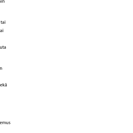
nin
tai
ai
uta
en
sekä
kemus