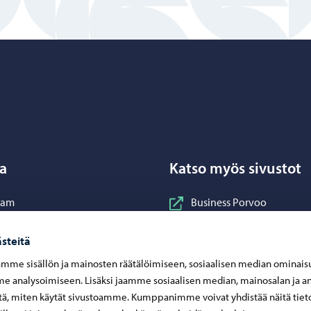
Porvoo – Siirry kotisivulle
a
Katso myös sivustot
nstagram
ram
Business Porvoo
acebook
ok
Itä-Uudenmaan hyvinvoin
steitä
inkedIn
In
Porvoon ateria- ja puhtau
mme sisällön ja mainosten räätälöimiseen, sosiaalisen median ominais
ouTube
ube
Porvoonseudun musiikkio
 analysoimiseen. Lisäksi jaamme sosiaalisen median, mainosalan ja an
sApp
App
ä, miten käytät sivustoamme. Kumppanimme voivat yhdistää näitä tiet
Porvoon vesi