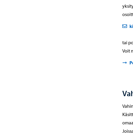
yksi
osoit
k
tai p
Voit 
P
Va
Vahi
Käsit
omaa 
Joiss