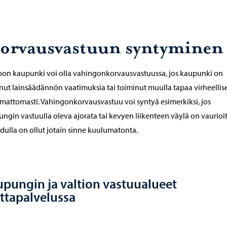
orvausvastuun syntyminen
on kaupunki voi olla vahingonkorvausvastuussa, jos kaupunki on
nut lainsäädännön vaatimuksia tai toiminut muulla tapaa virheellises
mattomasti. Vahingonkorvausvastuu voi syntyä esimerkiksi, jos
ngin vastuulla oleva ajorata tai kevyen liikenteen väylä on vaurioi
adulla on ollut jotain sinne kuulumatonta.
pungin ja valtion vastuualueet
ttapalvelussa