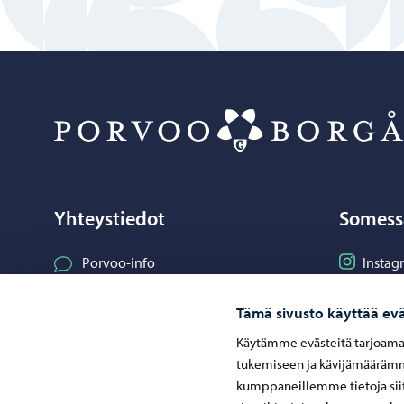
Yhteystiedot
Somess
Seuraa I
Porvoo-info
Instag
Seuraa F
Facebo
Puhelinneuvonta: 020 692 250
Tämä sivusto käyttää evä
Seuraa L
Linked
Yhteystietohakemisto
Käytämme evästeitä tarjoama
Seuraa Y
YouT
Sähköinen asiointi ePorvoo
tukemiseen ja kävijämäärämme
Jaa What
Whats
kumppaneillemme tietoja siit
Verkkokauppa