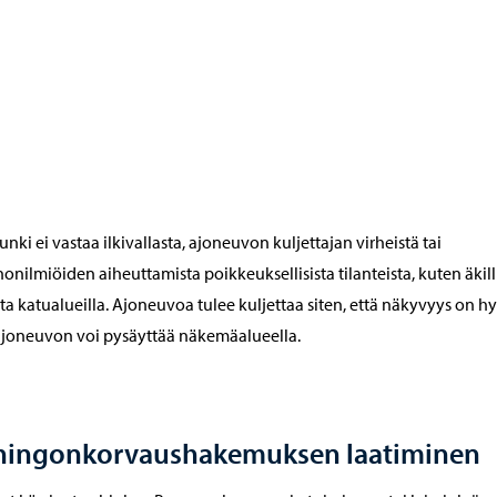
nki ei vastaa ilkivallasta, ajoneuvon kuljettajan virheistä tai
onilmiöiden aiheuttamista poikkeuksellisista tilanteista, kuten äkilli
sta katualueilla. Ajoneuvoa tulee kuljettaa siten, että näkyvyys on hy
ajoneuvon voi pysäyttää näkemäalueella.
hingonkorvaushakemuksen laatiminen