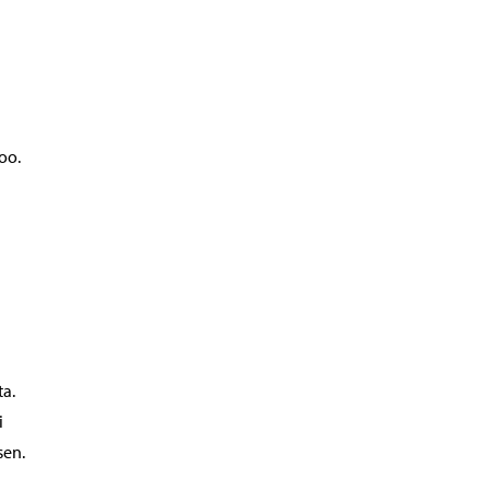
oo.
a.
i
sen.