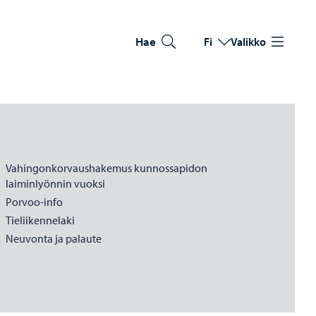
Hae
Fi
Valikko
Vaihda kieltä
Nykyinen kieli: Suomi
Vahingonkorvaushakemus kunnossapidon
laiminlyönnin vuoksi
Porvoo-info
Tieliikennelaki
Neuvonta ja palaute