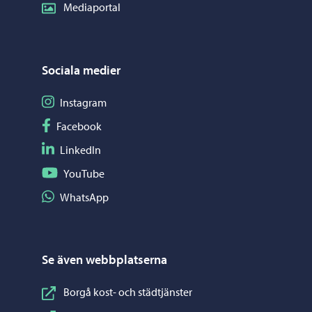
Mediaportal
Sociala medier
Följ på Instagram
Instagram
Följ på Facebook
Facebook
Följ på LinkedIn
LinkedIn
Följ på YouTube
YouTube
Dela på WhatsApp
WhatsApp
Se även webbplatserna
Borgå kost- och städtjänster