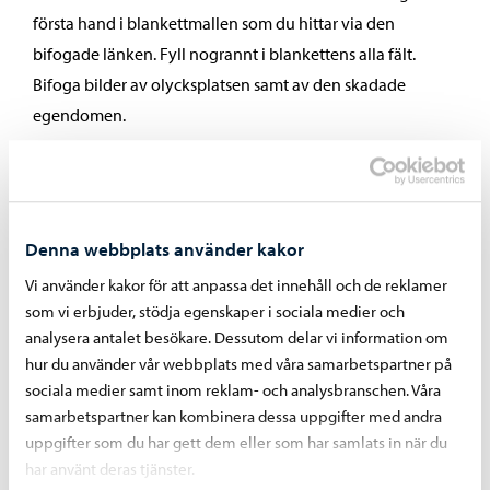
första hand i blankettmallen som du hittar via den
bifogade länken. Fyll nogrannt i blankettens alla fält.
Bifoga bilder av olycksplatsen samt av den skadade
egendomen.
Den skadelidande kan alltid skicka även en skriftlig, fritt
formulerad ansökning till staden. Beskriv så tydligt som
möjligt faktauppgifterna om fallen samt antalet skador
Denna webbplats använder kakor
och skadornas art i din ansökan. En fritt formulerad
ansökan kan vara nödvändig om det behövs en mer
Vi använder kakor för att anpassa det innehåll och de reklamer
som vi erbjuder, stödja egenskaper i sociala medier och
detaljerad beskrivning av skadehändelsen. Skicka en fritt
analysera antalet besökare. Dessutom delar vi information om
formulerad ansökan per e-post till adressen
hur du använder vår webbplats med våra samarbetspartner på
kirjaamo@porvoo.fi
sociala medier samt inom reklam- och analysbranschen. Våra
samarbetspartner kan kombinera dessa uppgifter med andra
uppgifter som du har gett dem eller som har samlats in när du
eller per post till adressen Borgå stad, registratorskontoret,
har använt deras tjänster.
PB 23, 06101 Borgå. Du kan också lämna en skriftlig