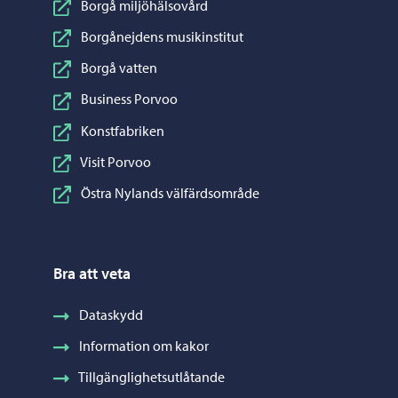
Borgå miljöhälsovård
Borgånejdens musikinstitut
Borgå vatten
Business Porvoo
Konstfabriken
Visit Porvoo
Östra Nylands välfärdsområde
Bra att veta
Dataskydd
Information om kakor
Tillgänglighetsutlåtande