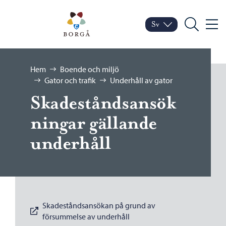
Hoppa till innehåll
Porvoo – Gå till startsid
Sv
Meny
Byt språk
Nuvarande språk: Sven
Sök
Bläddra:
Hem
Boende och miljö
Gator och trafik
Underhåll av gator
Skadeståndsansök
ningar gällande
underhåll
Skadeståndsansökan på grund av
försummelse av underhåll