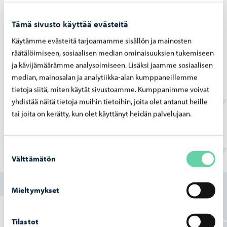
laskettelurinteet, tennishalli ja maauimala.
Alueella on käynnissä useita asemakaavahankkeita ja
Tämä sivusto käyttää evästeitä
uusia kerrostalotontteja on tulossa myyntiin lähivuosina.
Käytämme evästeitä tarjoamamme sisällön ja mainosten
räätälöimiseen, sosiaalisen median ominaisuuksien tukemiseen
Ole yhteydessä tonttipäällikköön, jos haluatte lisätietoja
ja kävijämäärämme analysoimiseen. Lisäksi jaamme sosiaalisen
mahdollisuuksista keskustan ja Länsirannan alueella.
median, mainosalan ja analytiikka-alan kumppaneillemme
tietoja siitä, miten käytät sivustoamme. Kumppanimme voivat
Yhteystiedot, tontit ja maa-alueet
yhdistää näitä tietoja muihin tietoihin, joita olet antanut heille
Länsiranta
tai joita on kerätty, kun olet käyttänyt heidän palvelujaan.
Suostumuksen
Välttämätön
valinta
Löysitkö etsimäsi tiedon tältä sivulta?
Kyllä
Mieltymykset
Osittain
Tilastot