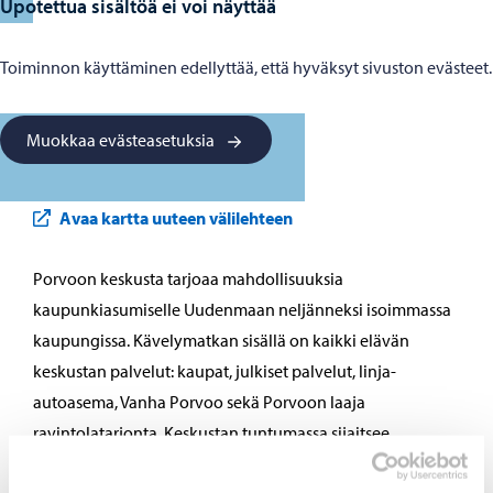
Upotettua sisältöä ei voi näyttää
Toiminnon käyttäminen edellyttää, että hyväksyt sivuston evästeet.
Muokkaa evästeasetuksia
Avaa kartta uuteen välilehteen
Porvoon keskusta tarjoaa mahdollisuuksia
kaupunkiasumiselle Uudenmaan neljänneksi isoimmassa
kaupungissa. Kävelymatkan sisällä on kaikki elävän
keskustan palvelut: kaupat, julkiset palvelut, linja-
autoasema, Vanha Porvoo sekä Porvoon laaja
ravintolatarjonta. Keskustan tuntumassa sijaitsee
Kokonniemen kehittyvä liikunta-alue, jossa sijaitsee mm.