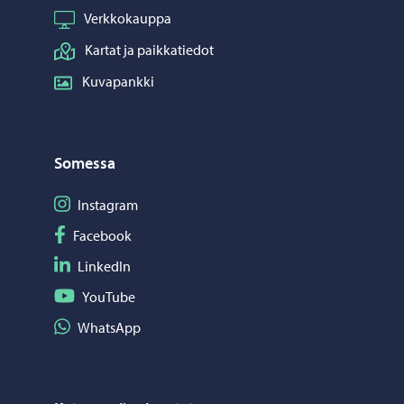
Verkkokauppa
Kartat ja paikkatiedot
Kuvapankki
Somessa
Seuraa Instagram
Instagram
Seuraa Facebook
Facebook
Seuraa LinkedIn
LinkedIn
Seuraa YouTube
YouTube
Jaa WhatsApp
WhatsApp