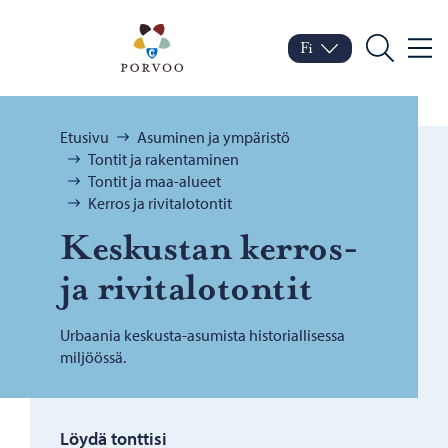
Siirry sisältöön
Porvoo – Siirry kotisivul
Fi
Valik
Vaihda kieltä
Nykyinen kieli: Suomi
Hae
Selaa:
Etusivu
Asuminen ja ympäristö
Tontit ja rakentaminen
Tontit ja maa-alueet
Kerros ja rivitalotontit
Kes­kus­tan kerros-​
ja ri­vi­ta­lo­ton­tit
Urbaania keskusta-asumista historiallisessa
miljöössä.
Löydä tonttisi