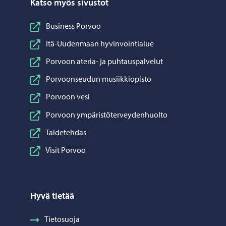
Katso myös sivustot
Business Porvoo
Itä-Uudenmaan hyvinvointialue
Porvoon ateria- ja puhtauspalvelut
Porvoonseudun musiikkiopisto
Porvoon vesi
Porvoon ympäristöterveydenhuolto
Taidetehdas
Visit Porvoo
Hyvä tietää
Tietosuoja