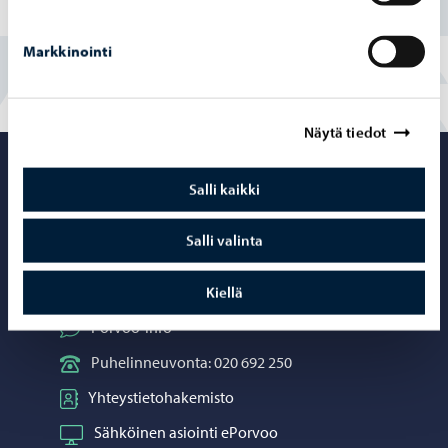
En
Markkinointi
Näytä tiedot
Porvoo – Siirr
Salli kaikki
Salli valinta
Yhteystiedot
Kiellä
Porvoo-info
Puhelinneuvonta: 020 692 250
Yhteystietohakemisto
Sähköinen asiointi ePorvoo