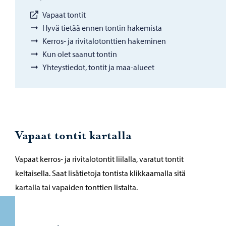
Vapaat tontit
Hyvä tietää ennen tontin hakemista
Kerros- ja rivitalotonttien hakeminen
Kun olet saanut tontin
Yhteystiedot, tontit ja maa-alueet
Vapaat tontit kartalla
Vapaat kerros- ja rivitalotontit liilalla, varatut tontit
keltaisella. Saat lisätietoja tontista klikkaamalla sitä
kartalla tai vapaiden tonttien listalta.