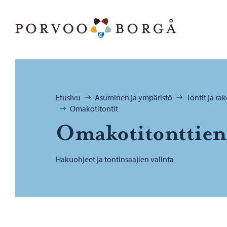
Siirry sisältöön
Porvoo – Siirry kotisivulle
Selaa:
Etusivu
Asuminen ja ympäristö
Tontit ja r
Omakotitontit
Oma­ko­ti­tont­tien
Hakuohjeet ja tontinsaajien valinta