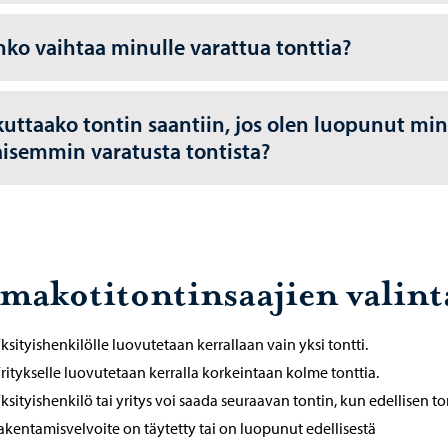
nko vaihtaa minulle varattua tonttia?
kuttaako tontin saantiin, jos olen luopunut min
aisemmin varatusta tontista?
makotitontinsaajien valint
ksityishenkilölle luovutetaan kerrallaan vain yksi tontti.
ritykselle luovutetaan kerralla korkeintaan kolme tonttia.
ksityishenkilö tai yritys voi saada seuraavan tontin, kun edellisen to
akentamisvelvoite on täytetty tai on luopunut edellisestä