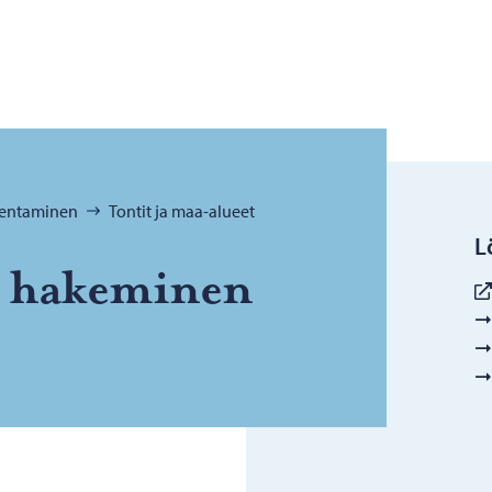
akentaminen
Tontit ja maa-alueet
L
 ha­ke­mi­nen