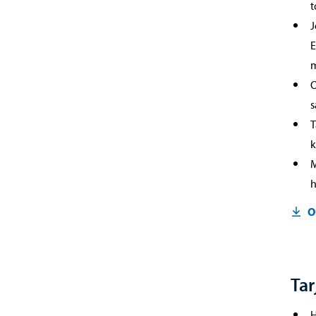
t
J
E
m
O
s
T
k
M
h
O
Tar
H