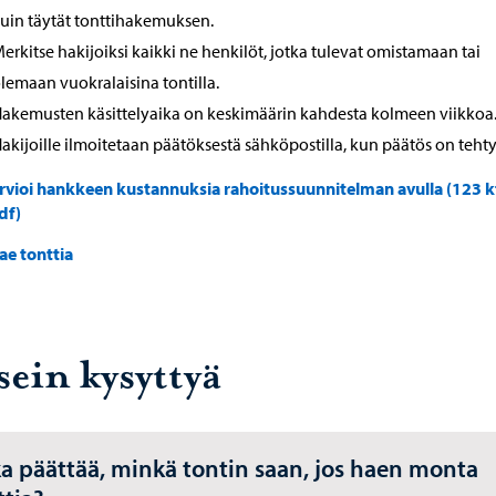
uin täytät tonttihakemuksen.
erkitse hakijoiksi kaikki ne henkilöt, jotka tulevat omistamaan tai
lemaan vuokralaisina tontilla.
akemusten käsittelyaika on keskimäärin kahdesta kolmeen viikkoa
akijoille ilmoitetaan päätöksestä sähköpostilla, kun päätös on tehty
rvioi hankkeen kustannuksia rahoitussuunnitelman avulla (123 k
df)
ae tonttia
sein kysyttyä
a päättää, minkä tontin saan, jos haen monta