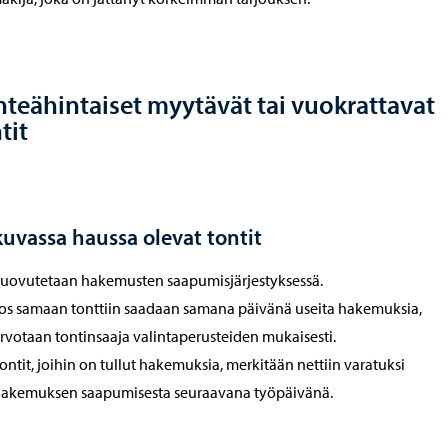
nteähintaiset myytävät tai vuokrattavat
tit
kuvassa haussa olevat tontit
uovutetaan hakemusten saapumisjärjestyksessä.
os samaan tonttiin saadaan samana päivänä useita hakemuksia,
rvotaan tontinsaaja valintaperusteiden mukaisesti.
ontit, joihin on tullut hakemuksia, merkitään nettiin varatuksi
akemuksen saapumisesta seuraavana työpäivänä.