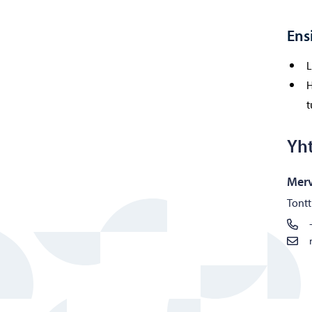
Ens
L
H
t
Yh
Merv
Tontt