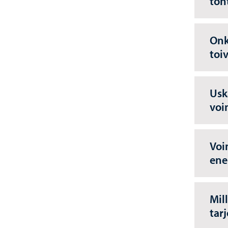
ton
Onk
toi
Usk
voi
Voi
en
Mil
tar