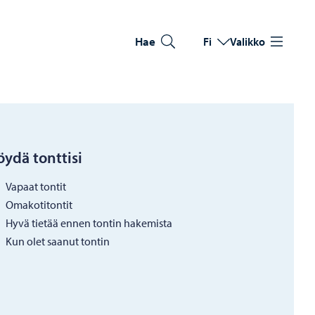
Hae
Fi
Valikko
Vaihda kieltä
Nykyinen kieli: Suomi
öydä tonttisi
Vapaat tontit
Omakotitontit
Hyvä tietää ennen tontin hakemista
Kun olet saanut tontin