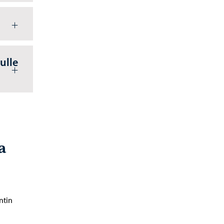
ulle
a
ntin