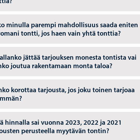
ttia?
o minulla parempi mahdollisuus saada eniten
vomani tontti, jos haen vain yhtä tonttia?
allanko jättää tarjouksen monesta tontista vai
nko joutua rakentamaan monta taloa?
nko korottaa tarjousta, jos joku toinen tarjoaa
emmän?
lä hinnalla sai vuonna 2023, 2022 ja 2021
jousten perusteella myytävän tontin?