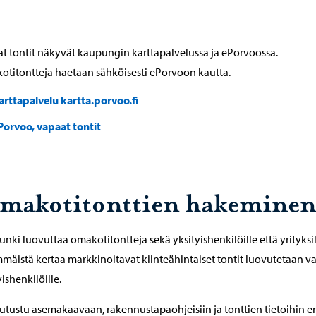
t tontit näkyvät kaupungin karttapalvelussa ja ePorvoossa.
titontteja haetaan sähköisesti ePorvoon kautta.
arttapalvelu kartta.porvoo.fi
Porvoo, vapaat tontit
makotitonttien hakeminen
nki luovuttaa omakotitontteja sekä yksityishenkilöille että yrityksil
mäistä kertaa markkinoitavat kiinteähintaiset tontit luovutetaan v
yishenkilöille.
utustu asemakaavaan, rakennustapaohjeisiin ja tonttien tietoihin 