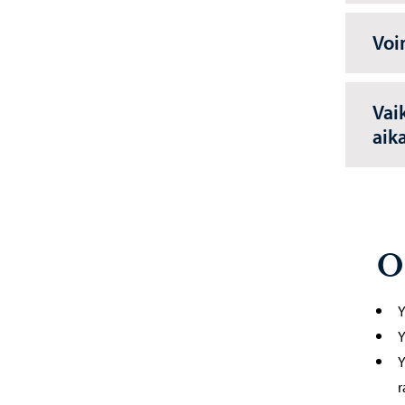
Voi
Vai
aik
O
Y
Y
Y
r