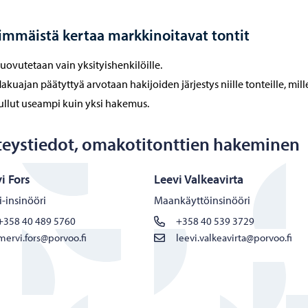
immäistä kertaa markkinoitavat tontit
uovutetaan vain yksityishenkilöille.
akuajan päätyttyä arvotaan hakijoiden järjestys niille tonteille, mill
ullut useampi kuin yksi hakemus.
teystiedot, omakotitonttien hakeminen
i Fors
Leevi Valkeavirta
i-insinööri
Maankäyttöinsinööri
+358 40 489 5760
+358 40 539 3729
mervi.fors@porvoo.fi
leevi.valkeavirta@porvoo.fi