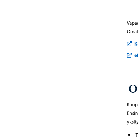
Vapaa
Omako
K
e
O
Kaupu
Ensim
yksit
T