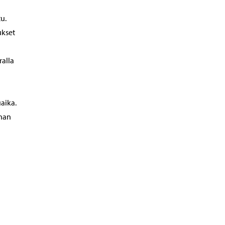
u.
ukset
ralla
aika.
nnan