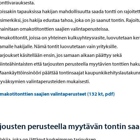
onttivarauksesta.
oissakin tapauksissa hakijan mahdollisuutta saada tontti on rajoitett
simerkiksi, jos hakija edustaa tahoa, joka on jo saanut tontin. Rajoit
ainitaan omakotitonttien saajien valintaperusteissa.
makotitontit, joissa on yhteinen kulkuyhteysrasite, luovutetaan ker
amalle hakijalle. Nämä tontit luovutetaan vain yrityksille.
arjoukset käsitellään ensin, jos samaan aikaan päättyy sekä
iinteähintaisten että tarjousten perusteella myytävien tonttien haku
aankäyttöinsinööri päättää tontinsaajat kaupunkikehityslautaku
yväksymien valintaperusteiden mukaisesti.
makotitonttien saajien valintaperusteet (132 kt, pdf)
jousten perusteella myytävän tontin saa
akija, joka on jättänyt korkeimman tarjouksen.