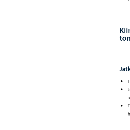
Kii
ton
Jat
L
J
a
T
h