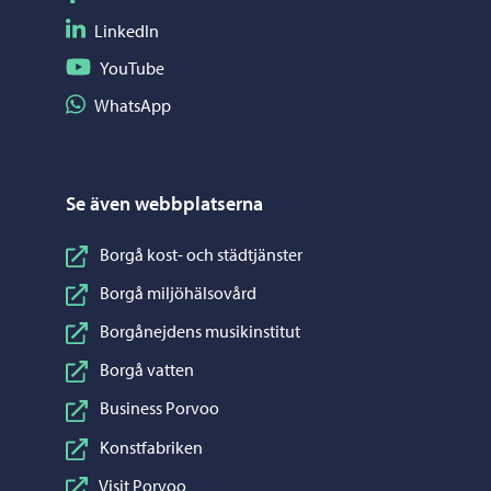
Följ på LinkedIn
LinkedIn
Följ på YouTube
YouTube
Dela på WhatsApp
WhatsApp
Se även webbplatserna
Borgå kost- och städtjänster
Borgå miljöhälsovård
Borgånejdens musikinstitut
Borgå vatten
Business Porvoo
Konstfabriken
Visit Porvoo