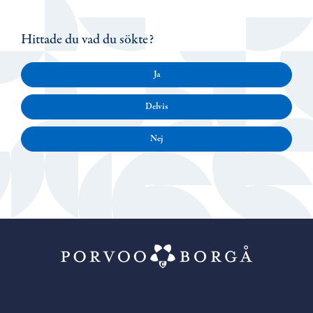
Hittade du vad du sökte?
Ja
Delvis
Nej
Porvoo – Gå ti