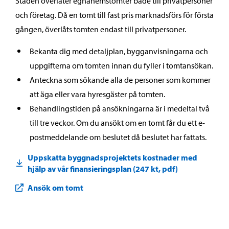
Staden överlåter egnahemstomter både till privatpersoner
och företag. Då en tomt till fast pris marknadsförs för första
gången, överlåts tomten endast till privatpersoner.
Bekanta dig med detaljplan, bygganvisningarna och
uppgifterna om tomten innan du fyller i tomtansökan.
Anteckna som sökande alla de personer som kommer
att äga eller vara hyresgäster på tomten.
Behandlingstiden på ansökningarna är i medeltal två
till tre veckor. Om du ansökt om en tomt får du ett e-
postmeddelande om beslutet då beslutet har fattats.
Uppskatta byggnadsprojektets kostnader med
hjälp av vår finansieringsplan (247 kt, pdf)
Ansök om tomt