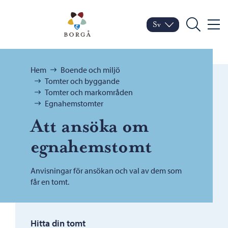
Hoppa till innehåll
Porvoo – Gå till startsid
Sv
Meny
Byt språk
Nuvarande språk: Sven
Sök
Bläddra:
Hem
Boende och miljö
Tomter och byggande
Tomter och markområden
Egnahemstomter
Att ansöka om
egnahemstomt
Anvisningar för ansökan och val av dem som
får en tomt.
Hitta din tomt