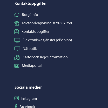
Kontaktuppgifter
Borgåinfo
Telefonrådgivning: 020 692 250
Kontaktuppgifter
Elektroniska tjänster (ePorvoo)
Nätbutik
Kartor och lägesinformation
Mediaportal
Sociala medier
Följ på Instagram
Instagram
Följ på Facebook
Facebook