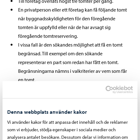
Till företag överlåts högst tre tomter per gång.
En privatperson eller ett företag kan få följande tomt
när byggnadsskyldigheten för den föregående
tomten är uppfylld eller när de har avsagt sig
föregående tomtreservering.
I vissa fall är den sökandes möjlighet att få en tomt
begränsad. Till exempel om den sökande
representerar en part som redan har fått en tomt.
Begränsningarna nämns i valkriterier av vem som får
en tomt.
Egnahemstomter som har gemensamt servitut för
vägförbindelse överlåts på en gång till samma
sökande. Dessa tomter överlåts endast till företag.
Denna webbplats använder kakor
Anbuden behandlas först, om ansökningstiden
Vi använder kakor för att anpassa det innehåll och de reklamer
samtidigt går ut både för tomter som säljs till fast pris
som vi erbjuder, stödja egenskaper i sociala medier och
och tomter som säljs på basis av anbud.
analysera antalet besökare. Dessutom delar vi information om