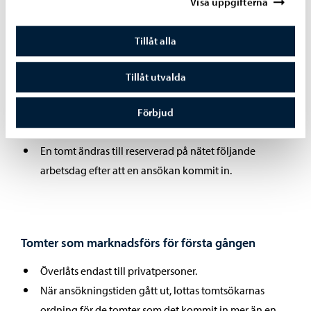
Visa uppgifterna
Tomter som man fortlöpande kan ansöka om
Tillåt alla
De tomter som fortlöpande kan ansökas, överlåts i
den ordning ansökningarna kommer in.
Tillåt utvalda
Om det lämnas in flera ansökningar om samma tomt
samma dag, lottar man ut den som får tomten enligt
Förbjud
praxisen för val av vem som får tomt.
En tomt ändras till reserverad på nätet följande
arbetsdag efter att en ansökan kommit in.
Tomter som marknadsförs för första gången
Överlåts endast till privatpersoner.
När ansökningstiden gått ut, lottas tomtsökarnas
ordning för de tomter som det kommit in mer än en