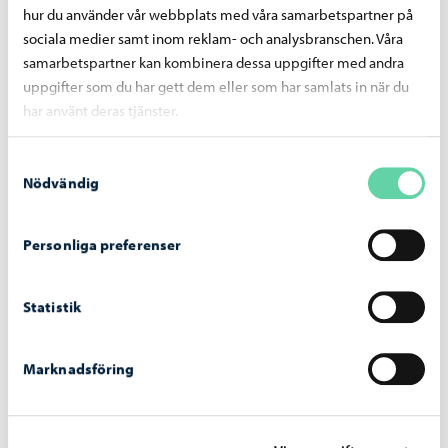
Markanvändningsingenjören beslutar om vem som
hur du använder vår webbplats med våra samarbetspartner på
får en tomt utifrån de valkriterier som
sociala medier samt inom reklam- och analysbranschen. Våra
stadsutvecklingsnämden har fastställt.
samarbetspartner kan kombinera dessa uppgifter med andra
uppgifter som du har gett dem eller som har samlats in när du
Valkriterier av vem som får en tomt (162 kt, pdf)
har använt deras tjänster.
Samtyckesval
Nödvändig
Tomter som säljs på basis av anbud
Personliga preferenser
Den som lämnat det högsta anbudet får tomten.
Statistik
Tomter som säljs eller arrenderas ut till
Marknadsföring
fast pris