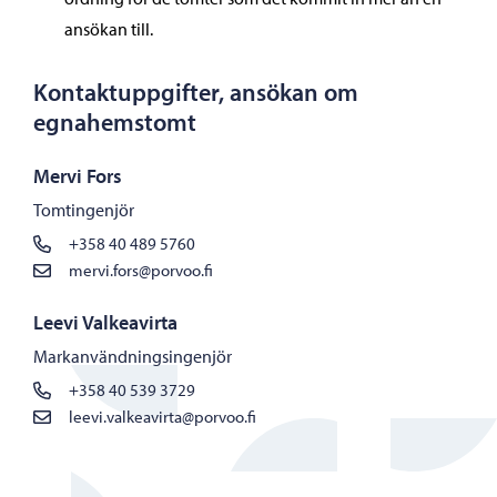
ansökan till.
Kontaktuppgifter, ansökan om
egnahemstomt
Mervi Fors
Tomtingenjör
+358 40 489 5760
mervi.fors@porvoo.fi
Leevi Valkeavirta
Markanvändningsingenjör
+358 40 539 3729
leevi.valkeavirta@porvoo.fi