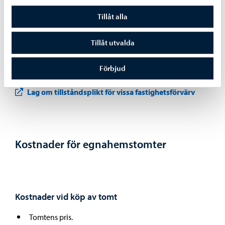
Fastighetsköp är tillståndspliktiga även för en den av
Tillåt alla
sådana företag som delvis eller helt ägs av personer eller
andra företag utom EU och EES.
Tillåt utvalda
Tillståndsplikten grundar sig på lagen om tillståndsplikt
Förbjud
för vissa fastighetsförvärv.
Lag om tillståndsplikt för vissa fastighetsförvärv
Kostnader för egnahemstomter
Kostnader vid köp av tomt
Tomtens pris.