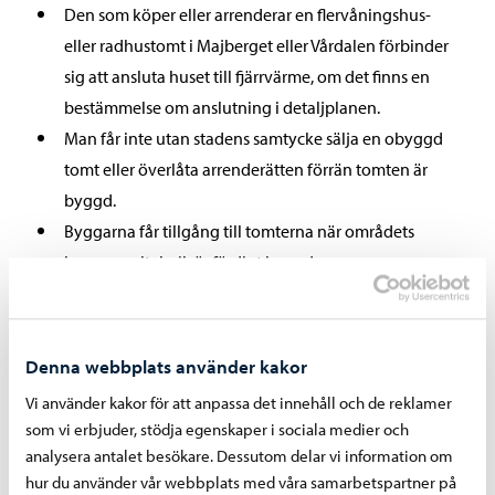
Den som köper eller arrenderar en flervåningshus-
eller radhustomt i Majberget eller Vårdalen förbinder
sig att ansluta huset till fjärrvärme, om det finns en
bestämmelse om anslutning i detaljplanen.
Man får inte utan stadens samtycke sälja en obyggd
tomt eller överlåta arrenderätten förrän tomten är
byggd.
Byggarna får tillgång till tomterna när områdets
kommunalteknik är färdigt byggd.
Staden kan eventuellt fäller de träd som finns på
tomten och som har ekonomiskt värde innan
köpebrevet eller arrendeavtalet undertecknas.
Denna webbplats använder kakor
Allmänna tomtöverlåtelsevillkor 1.9.2025 –
Vi använder kakor för att anpassa det innehåll och de reklamer
31.8.2026 (146 kt, pdf)
som vi erbjuder, stödja egenskaper i sociala medier och
analysera antalet besökare. Dessutom delar vi information om
Allmänna tomtöverlåtelsevillkor 1.9.2026 –
hur du använder vår webbplats med våra samarbetspartner på
31.8.2027 (181 kt, pdf)