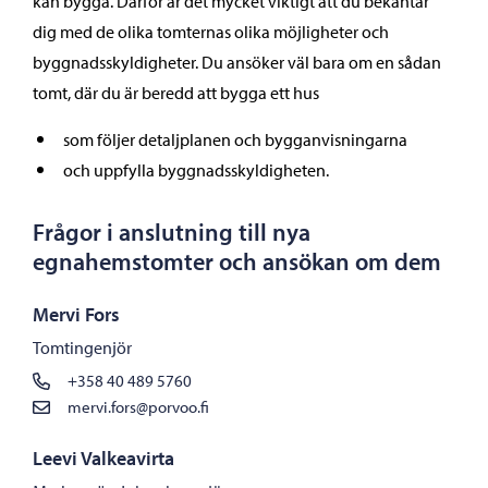
kan bygga. Därför är det mycket viktigt att du bekantar
dig med de olika tomternas olika möjligheter och
byggnadsskyldigheter. Du ansöker väl bara om en sådan
tomt, där du är beredd att bygga ett hus
som följer detaljplanen och bygganvisningarna
och uppfylla byggnadsskyldigheten.
Frågor i anslutning till nya
egnahemstomter och ansökan om dem
Mervi Fors
Tomtingenjör
+358 40 489 5760
mervi.fors@porvoo.fi
Leevi Valkeavirta