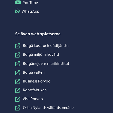
Följ på YouTube
YouTube
Dela på WhatsApp
WhatsApp
Se även webbplatserna
Borgå kost- och städtjänster
Borgå miljöhälsovård
Borgånejdens musikinstitut
Borgå vatten
Business Porvoo
Konstfabriken
Visit Porvoo
Östra Nylands välfärdsområde