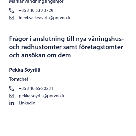
Markanvändningsingenjör
+358 40 539 3729
leevi.valkeavirta@porvoo.fi
Frågor i anslutning till nya våningshus-
och radhustomter samt företagstomter
och ansökan om dem
Pekka Söyrilä
Tomtchef
+358 40 656 0231
pekka.soyrila@porvoo.fi
LinkedIn