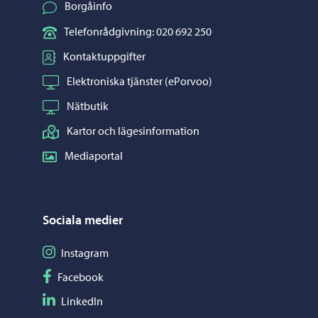
Borgåinfo
Telefonrådgivning: 020 692 250
Kontaktuppgifter
Elektroniska tjänster (ePorvoo)
Nätbutik
Kartor och lägesinformation
Mediaportal
Sociala medier
Följ på Instagram
Instagram
Följ på Facebook
Facebook
Följ på LinkedIn
LinkedIn