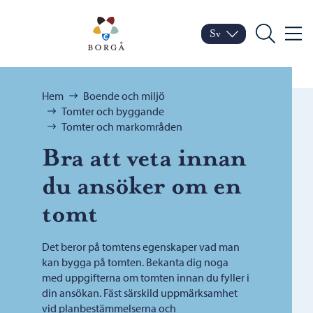
Hoppa till innehåll
Porvoo – Gå till startsid
Sv
Meny
Byt språk
Nuvarande språk: Sven
Sök
Bläddra:
Hem
Boende och miljö
Tomter och byggande
Tomter och markområden
Bra att veta innan
du ansöker om en
tomt
Det beror på tomtens egenskaper vad man
kan bygga på tomten. Bekanta dig noga
med uppgifterna om tomten innan du fyller i
din ansökan. Fäst särskild uppmärksamhet
vid planbestämmelserna och