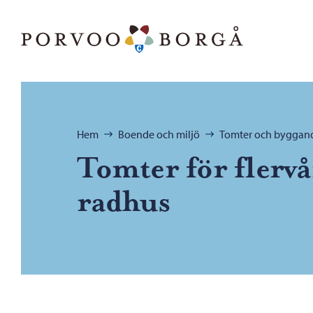
Hoppa till innehåll
Porvoo – Gå till startsidan
Bläddra:
Hem
Boende och miljö
Tomter och byggan
Tomter för flerv
radhus