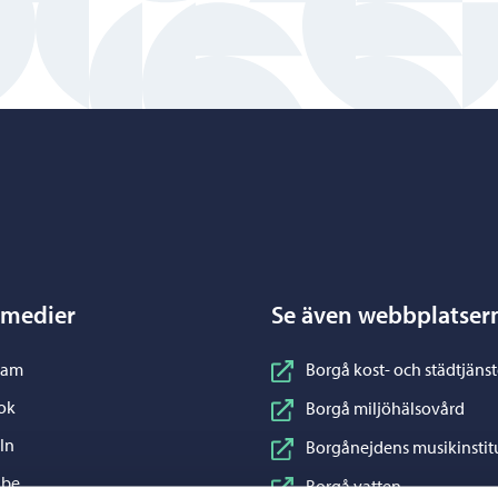
Porvoo – Gå till startsidan
 medier
Se även webbplatser
nstagram
ram
Borgå kost- och städtjänst
acebook
ok
Borgå miljöhälsovård
inkedIn
In
Borgånejdens musikinstit
ouTube
ube
Borgå vatten