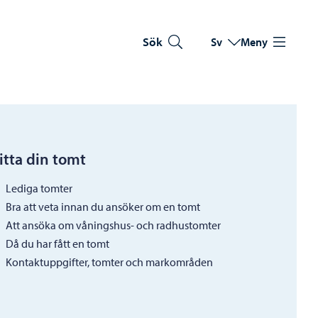
Sök
Sv
Meny
Byt språk
Nuvarande språk: Sve
itta din tomt
Lediga tomter
Bra att veta innan du ansöker om en tomt
Att ansöka om våningshus- och radhustomter
Då du har fått en tomt
Kontaktuppgifter, tomter och markområden