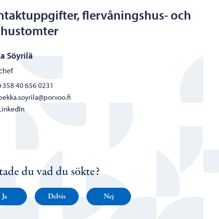
taktuppgifter, flervåningshus- och
dhustomter
a Söyrilä
chef
+358 40 656 0231
pekka.soyrila@porvoo.fi
LinkedIn
tade du vad du sökte?
Ja
Delvis
Nej