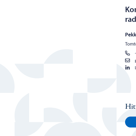
Kon
ra
Pekk
Tomt
Hit