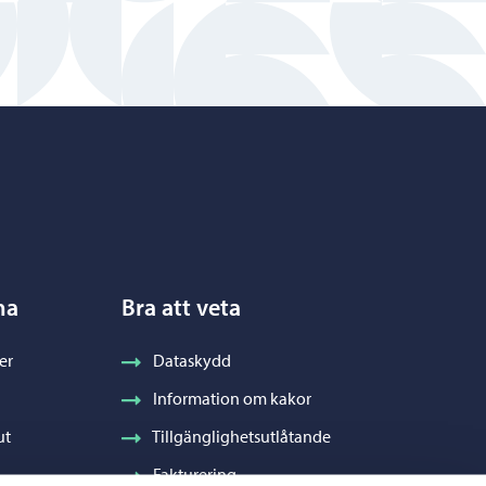
na
Bra att veta
er
Dataskydd
Information om kakor
ut
Tillgänglighetsutlåtande
Fakturering