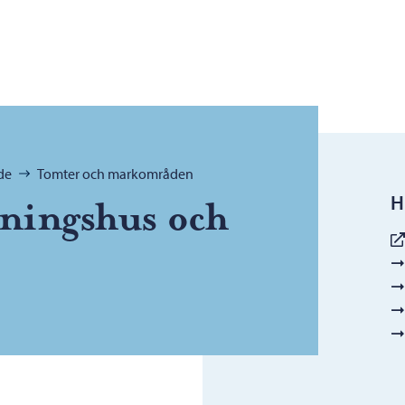
de
Tomter och markområden
H
åningshus och