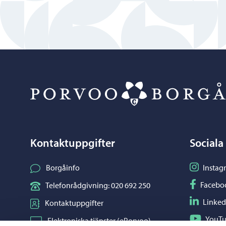
Kontaktuppgifter
Sociala
Följ på I
Borgåinfo
Instag
Följ på F
Facebo
Telefonrådgivning: 020 692 250
Följ på L
Linked
Kontaktuppgifter
Följ på Y
YouT
Elektroniska tjänster (ePorvoo)