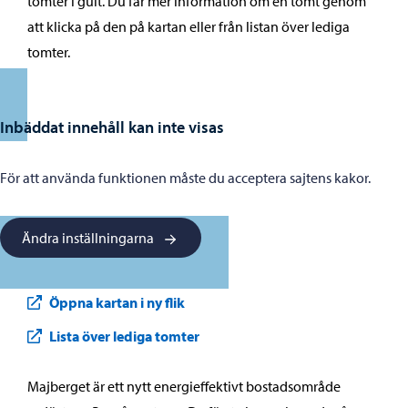
tomter i gult. Du får mer information om en tomt genom
att klicka på den på kartan eller från listan över lediga
tomter.
Inbäddat innehåll kan inte visas
För att använda funktionen måste du acceptera sajtens kakor.
Ändra inställningarna
Öppna kartan i ny flik
Lista över lediga tomter
Majberget är ett nytt energieffektivt bostadsområde