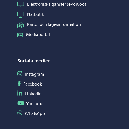
Elektroniska tjänster (ePorvoo)
Nätbutik
Kartor och lägesinformation
Mediaportal
Sociala medier
Följ på Instagram
Instagram
Följ på Facebook
Facebook
Följ på LinkedIn
LinkedIn
Följ på YouTube
YouTube
Dela på WhatsApp
WhatsApp