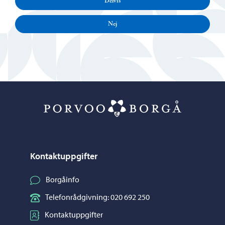
Delvis
Nej
Porvoo – Gå ti
Kontaktuppgifter
Borgåinfo
Telefonrådgivning: 020 692 250
Kontaktuppgifter