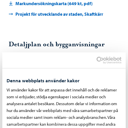
Markundersökningskarta (649 kt, pdf)
Projekt för utvecklande av staden, Skaftkärr
Detaljplan och bygganvisningar
Detaljplan och bygganvisningar
Denna webbplats använder kakor
Servitut
Vi använder kakor för att anpassa det innehåll och de reklamer
som vi erbjuder, stödja egenskaper i sociala medier och
Infarten till tomten 13-6004-4 sker över tomterna 13-6004-
analysera antalet besökare. Dessutom delar vi information om
1 och 13-6004-2 enligt detaljplanen. Infarten bör delvis
hur du använder vår webbplats med våra samarbetspartner på
byggas och underhållas gemensamt med de intilliggande
sociala medier samt inom reklam- och analysbranschen. Våra
tomterna 6004-1 ja 6004-2.
samarbetspartner kan kombinera dessa uppgifter med andra