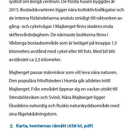
sydöst om Borgå centrum. De första husen byggdes år
2015. Bostadskvarteren ligger nära kollektivtrafikgator och
de interna förbindelserna ansluts smidigt till nätverken av
gång- och cykelvägar. I Majberget finns stadens enda
skiftesvårdsdaghem. De närmaste butikerna finns i
Vårberga bostadsområde som är beläget på knappa 1,5
kilometers avstånd med cykel eller till fots. Med bil blir
avståndet ca 2,5 kilometer.
Majberget passar människor som vill leva nära naturen.
Den populära friluftsleden i Humla går alldeles intill
Majberget. Från området öppnar sig en vacker utsikt till
Stensböleviken och Svinö. Nära Majberget ligger
Ekuddens naturstig och Ruskis naturskyddsområde med
sina fågelskådningstorn.
Karta, tomternas råmått (458 kt, pdf)