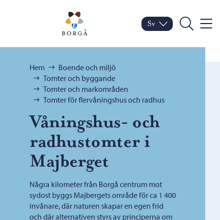
Hoppa till innehåll
Porvoo – Gå till startsid
Sv
Meny
Byt språk
Nuvarande språk: Sven
Sök
Bläddra:
Hem
Boende och miljö
Tomter och byggande
Tomter och markområden
Tomter för flervåningshus och radhus
Våningshus- och
radhustomter i
Majberget
Några kilometer från Borgå centrum mot
sydost byggs Majbergets område för ca 1 400
invånare, där naturen skapar en egen frid
och där alternativen styrs av principerna om