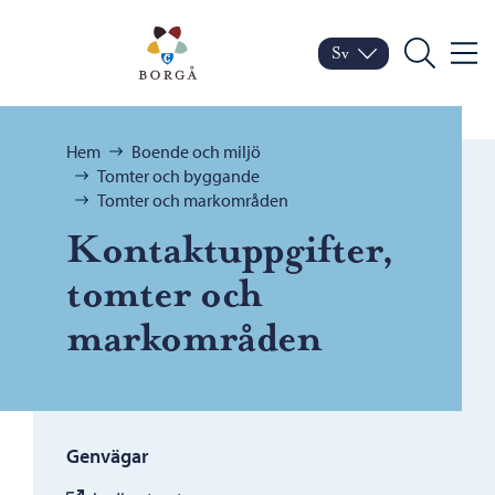
Hoppa till innehåll
Porvoo – Gå till startsid
Sv
Meny
Byt språk
Nuvarande språk: Sven
Sök
Bläddra:
Hem
Boende och miljö
Tomter och byggande
Tomter och markområden
Kontaktuppgifter,
tomter och
markområden
Genvägar