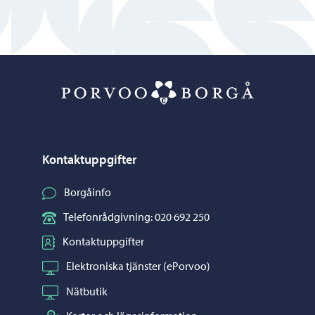
Porvoo – Gå ti
Kontaktuppgifter
Borgåinfo
Telefonrådgivning: 020 692 250
Kontaktuppgifter
Elektroniska tjänster (ePorvoo)
Nätbutik