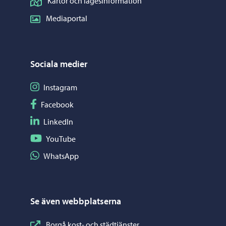
Kartor och lägesinformation
Mediaportal
Sociala medier
Följ på Instagram
Instagram
Följ på Facebook
Facebook
Följ på LinkedIn
LinkedIn
Följ på YouTube
YouTube
Dela på WhatsApp
WhatsApp
Se även webbplatserna
Borgå kost- och städtjänster