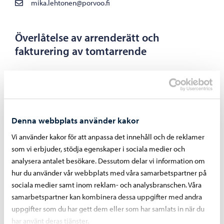
mika.lehtonen@porvoo.fi
Överlåtelse av arrenderätt och
fakturering av tomtarrende
Johanna Kääriäinen
Tomtsekreterare
+358 40 489 5774
johanna.kaariainen@porvoo.fi
Denna webbplats använder kakor
Vi använder kakor för att anpassa det innehåll och de reklamer
som vi erbjuder, stödja egenskaper i sociala medier och
Förnyande av arrendeavtal
analysera antalet besökare. Dessutom delar vi information om
hur du använder vår webbplats med våra samarbetspartner på
Heini Laankoski
sociala medier samt inom reklam- och analysbranschen. Våra
Tomtingenjör
samarbetspartner kan kombinera dessa uppgifter med andra
+358 40 168 4473
uppgifter som du har gett dem eller som har samlats in när du
heini.laankoski@porvoo.fi
har använt deras tjänster.