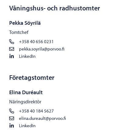
Våningshus- och radhustomter
Pekka Söyrilä
Tomtchef
+358 40 656 0231
pekka.soyrila@porvoo.fi
LinkedIn
Företagstomter
Elina Duréault
Näringsdirektör
+358 40 184 5627
elina.dureault@porvoo.fi
LinkedIn