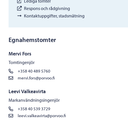
Lediga tomter
Respons och rådgivning
Kontaktuppgifter, stadsmätning
Egnahemstomter
Mervi Fors
Tomtingenjör
+358 40 489 5760
mervi.fors@porvoo.fi
Leevi Valkeavirta
Markanvändningsingenjör
+358 40 539 3729
leevi.valkeavirta@porvoo.fi