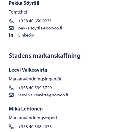
Pekka Söyrilä
Tomtchef
+358 40 656 0231
pekka.soyrila@porvoo.fi
LinkedIn
Stadens markanskaffning
Leevi Valkeavirta
Markanvändningsingenjör
+358 40 539 3729
leevi.valkeavirta@porvoo.fi
Mika Lehtonen
Markanvändningsexpert
+358 40 568 4673