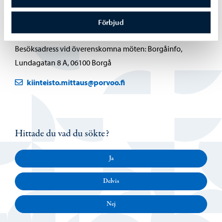
Markanskaffning och överlåtelse
Förbjud
Postadress: PB 23, 06101 Borgå
Besöksadress vid överenskomna möten: Borgåinfo,
Lundagatan 8 A, 06100 Borgå
kiinteisto.mittaus@porvoo.fi
Hittade du vad du sökte?
Ja
Delvis
Nej