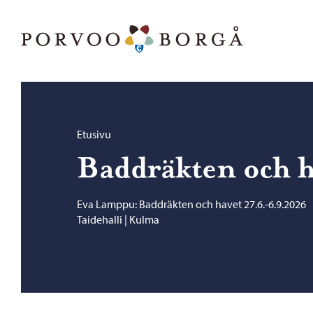
Siirry sisältöön
Porvoo – Siirry kotisivulle
Selaa:
Etusivu
Baddräk­ten och h
Eva Lamppu: Baddräkten och havet 27.6.-6.9.2026
Taidehalli | Kulma