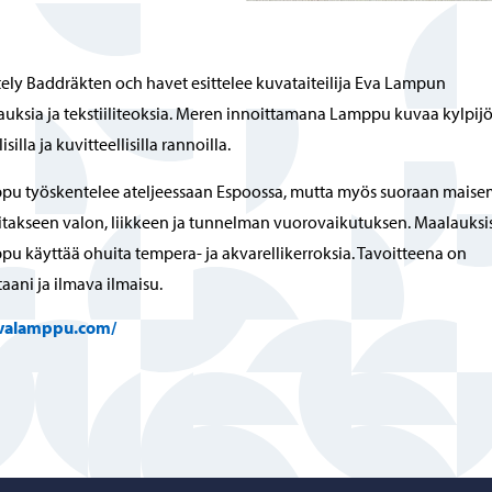
ely Baddräkten och havet esittelee kuvataiteilija Eva Lampun
uksia ja tekstiiliteoksia. Meren innoittamana Lamppu kuvaa kylpijö
isilla ja kuvitteellisilla rannoilla.
pu työskentelee ateljeessaan Espoossa, mutta myös suoraan maise
takseen valon, liikkeen ja tunnelman vuorovaikutuksen. Maalauksi
u käyttää ohuita tempera- ja akvarellikerroksia. Tavoitteena on
aani ja ilmava ilmaisu.
valamppu.com/