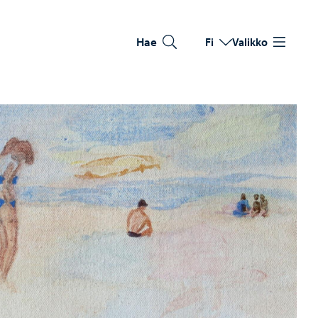
Hae
Fi
Valikko
Vaihda kieltä
Nykyinen kieli: Suomi