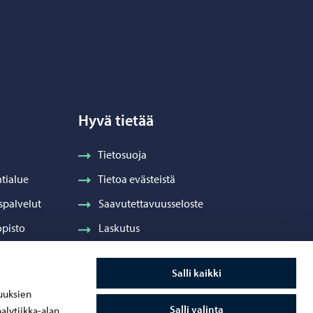
Hyvä tietää
Tietosuoja
tialue
Tietoa evästeistä
spalvelut
Saavutettavuusseloste
pisto
Laskutus
Visuaalinen ilme ja vaakuna
Salli kaikki
ydenhuolto
uuksien
Salli valinta
alytiikka-alan