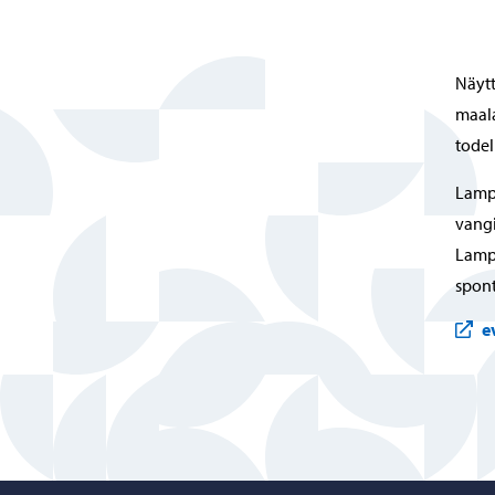
Näytt
maala
todell
Lamp
vangi
Lampp
spont
e