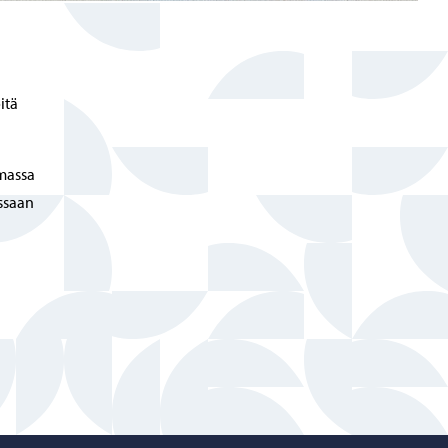
itä
massa
ssaan