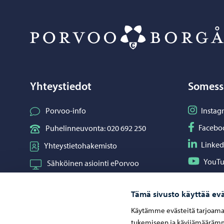
Yhteystiedot
Somess
Seuraa I
Porvoo-info
Instag
Seuraa F
Facebo
Puhelinneuvonta: 020 692 250
Seuraa L
Linked
Yhteystietohakemisto
Seuraa Y
YouT
Sähköinen asiointi ePorvoo
Jaa What
Whats
Verkkokauppa
Tämä sivusto käyttää evä
Kartat ja paikkatiedot
Käytämme evästeitä tarjoama
Kuvapankki
tukemiseen ja kävijämäärämme