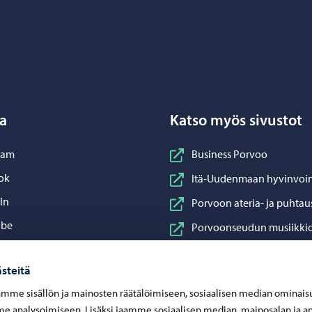
Porvoo – Siirry kotisivulle
a
Katso myös sivustot
nstagram
ram
Business Porvoo
acebook
ok
Itä-Uudenmaan hyvinvoin
inkedIn
In
Porvoon ateria- ja puhtau
ouTube
ube
Porvoonseudun musiikkio
sApp
App
Porvoon vesi
steitä
Porvoon ympäristöterve
mme sisällön ja mainosten räätälöimiseen, sosiaalisen median ominais
Taidetehdas
 analysoimiseen. Lisäksi jaamme sosiaalisen median, mainosalan ja an