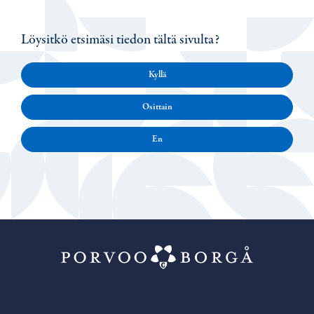
Löysitkö etsimäsi tiedon tältä sivulta?
Kyllä
Osittain
En
Porvoo – Siirr