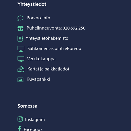
Yhteystiedot
Porvoo-info
Puhelinneuvonta: 020 692 250
Yhteystietohakemisto
Sähköinen asiointi ePorvoo
Verkkokauppa
Kartat ja paikkatiedot
Kuvapankki
Somessa
Seuraa Instagram
Instagram
Seuraa Facebook
Facebook