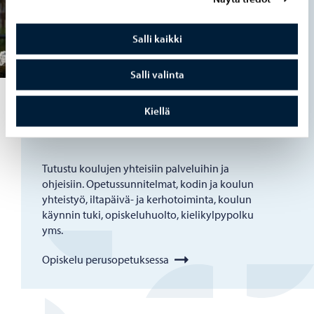
Salli kaikki
Salli valinta
Opis­ke­lu Por­voos­sa pe­rus­o­pe­
Kiellä
tuk­ses­sa
Tutustu koulujen yhteisiin palveluihin ja
ohjeisiin. Opetussunnitelmat, kodin ja koulun
yhteistyö, iltapäivä- ja kerhotoiminta, koulun
käynnin tuki, opiskeluhuolto, kielikylpypolku
yms.
Opiskelu perusopetuksessa