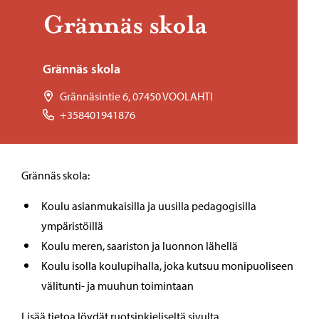
Grän­näs skola
Grännäs skola
Grännäsintie 6, 07450 VOOLAHTI
+358401941876
Grännäs skola:
Koulu asianmukaisilla ja uusilla pedagogisilla
ympäristöillä
Koulu meren, saariston ja luonnon lähellä
Koulu isolla koulupihalla, joka kutsuu monipuoliseen
välitunti- ja muuhun toimintaan
Lisää tietoa löydät ruotsinkieliseltä sivulta.