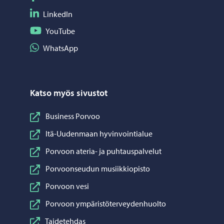
Seuraa LinkedIn
LinkedIn
Seuraa YouTube
YouTube
Jaa WhatsApp
WhatsApp
Katso myös sivustot
Business Porvoo
Itä-Uudenmaan hyvinvointialue
Porvoon ateria- ja puhtauspalvelut
Porvoonseudun musiikkiopisto
Porvoon vesi
Porvoon ympäristöterveydenhuolto
Taidetehdas