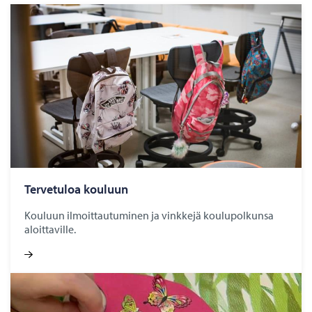
Ter­ve­tu­loa kou­luun
Kouluun ilmoittautuminen ja vinkkejä koulupolkunsa
aloittaville.