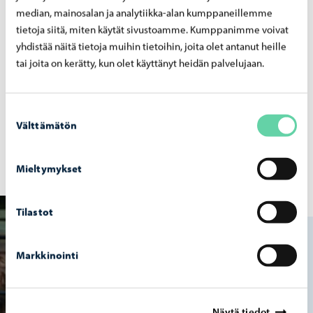
median, mainosalan ja analytiikka-alan kumppaneillemme
tietoja siitä, miten käytät sivustoamme. Kumppanimme voivat
yhdistää näitä tietoja muihin tietoihin, joita olet antanut heille
tai joita on kerätty, kun olet käyttänyt heidän palvelujaan.
Kou­lu­kul­je­tuk­set
Suostumuksen
Välttämätön
valinta
Taustatietoa ja käytännön ohjeita koulukuljetuksista.
Mieltymykset
Tilastot
Markkinointi
Näytä tiedot