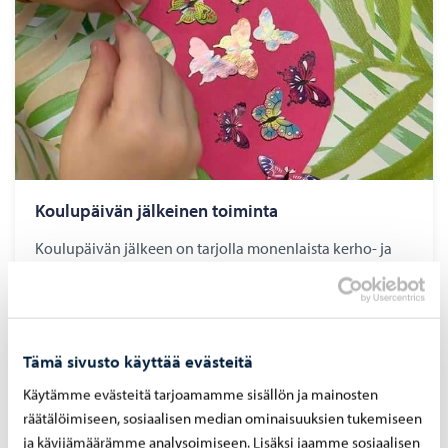
Kou­lu­päi­vän jäl­kei­nen toi­min­ta
Koulupäivän jälkeen on tarjolla monenlaista kerho- ja
harrastustoimintaa.
Tämä sivusto käyttää evästeitä
Käytämme evästeitä tarjoamamme sisällön ja mainosten
räätälöimiseen, sosiaalisen median ominaisuuksien tukemiseen
ja kävijämäärämme analysoimiseen. Lisäksi jaamme sosiaalisen