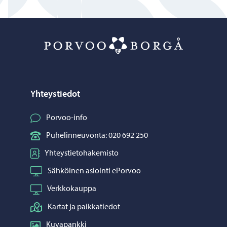
Porvoo – Siirr
Yhteystiedot
Porvoo-info
Puhelinneuvonta: 020 692 250
Yhteystietohakemisto
Sähköinen asiointi ePorvoo
Verkkokauppa
Kartat ja paikkatiedot
Kuvapankki