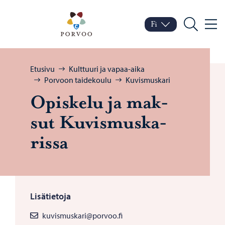
Siirry sisältöön
Porvoo – Siirry kotisivul
Fi
Valik
Vaihda kieltä
Nykyinen kieli: Suomi
Hae
Selaa:
Etusivu
Kulttuuri ja vapaa-aika
Porvoon taidekoulu
Kuvismuskari
Opis­ke­lu ja mak­
sut Ku­vis­mus­ka­
ris­sa
Lisätietoja
kuvismuskari@porvoo.fi