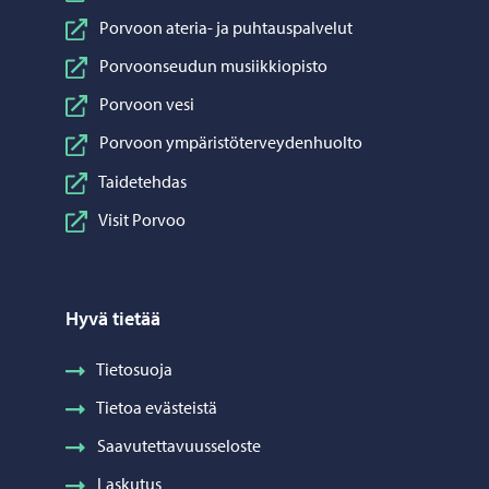
Porvoon ateria- ja puhtauspalvelut
Porvoonseudun musiikkiopisto
Porvoon vesi
Porvoon ympäristöterveydenhuolto
Taidetehdas
Visit Porvoo
Hyvä tietää
Tietosuoja
Tietoa evästeistä
Saavutettavuusseloste
Laskutus