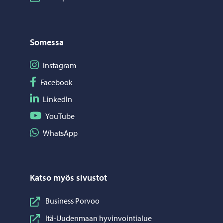
Somessa
Seuraa Instagram
Instagram
Seuraa Facebook
Facebook
Seuraa LinkedIn
LinkedIn
Seuraa YouTube
YouTube
Jaa WhatsApp
WhatsApp
Katso myös sivustot
Business Porvoo
Itä-Uudenmaan hyvinvointialue