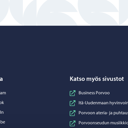
Porvoo – Siirry kotisivulle
a
Katso myös sivustot
nstagram
ram
Business Porvoo
acebook
ok
Itä-Uudenmaan hyvinvoin
inkedIn
In
Porvoon ateria- ja puhtau
ouTube
ube
Porvoonseudun musiikkio