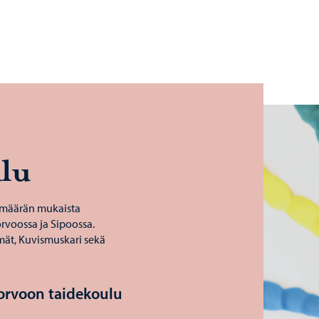
­lu
imäärän mukaista
orvoossa ja Sipoossa.
ät, Kuvismuskari sekä
orvoon taidekoulu