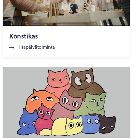
Konstikas
Iltapäivätoiminta