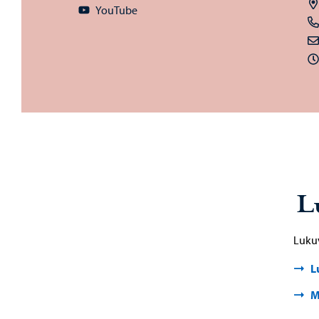
YouTube
L
Lukuv
L
M