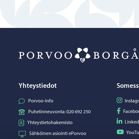
Yhteystiedot
Somess
Seuraa I
Porvoo-info
Instag
Seuraa F
Facebo
Puhelinneuvonta: 020 692 250
Seuraa L
Linked
Yhteystietohakemisto
Seuraa Y
YouT
Sähköinen asiointi ePorvoo