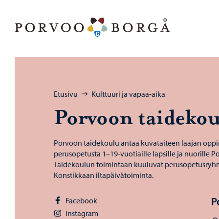
Siirry sisältöön
Porvoo – Siirry kotisivulle
Selaa:
Etusivu
Kulttuuri ja vapaa-aika
Por­voon tai­de­kou
Porvoon taidekoulu antaa kuvataiteen laajan opp
perusopetusta 1–19-vuotiaille lapsille ja nuorille P
Taidekoulun toimintaan kuuluvat perusopetusryhm
Konstikkaan iltapäivätoiminta.
P
Facebook
Instagram