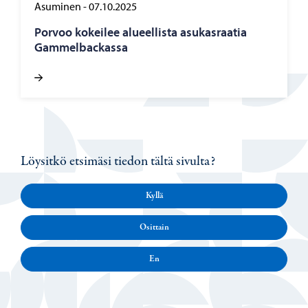
Asuminen
-
07.10.2025
Por­voo ko­kei­lee alu­eel­lis­ta asu­kas­raa­tia
Gam­mel­bac­kas­sa
Löysitkö etsimäsi tiedon tältä sivulta?
Kyllä
Osittain
En