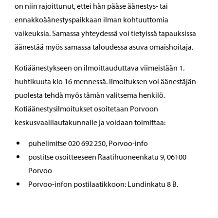
on niin rajoittunut, ettei hän pääse äänestys- tai
ennakkoäänestyspaikkaan ilman kohtuuttomia
vaikeuksia. Samassa yhteydessä voi tietyissä tapauksissa
äänestää myös samassa taloudessa asuva omaishoitaja.
Kotiäänestykseen on ilmoittauduttava viimeistään 1.
huhtikuuta klo 16 mennessä. Ilmoituksen voi äänestäjän
puolesta tehdä myös tämän valitsema henkilö.
Kotiäänestysilmoitukset osoitetaan Porvoon
keskusvaalilautakunnalle ja voidaan toimittaa:
puhelimitse 020 692 250, Porvoo-info
postitse osoitteeseen Raatihuoneenkatu 9, 06100
Porvoo
Porvoo-infon postilaatikkoon: Lundinkatu 8 B.