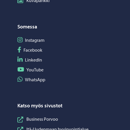
Kuvapankki
Somessa
Seuraa Instagram
Instagram
Seuraa Facebook
Facebook
Seuraa LinkedIn
LinkedIn
Seuraa YouTube
YouTube
Jaa WhatsApp
WhatsApp
Katso myös sivustot
Business Porvoo
Itä-Uudenmaan hyvinvointialue