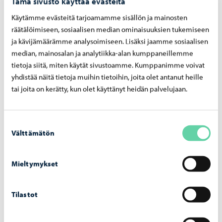
Tämä sivusto käyttää evästeitä
Käytämme evästeitä tarjoamamme sisällön ja mainosten
Aiheeseen liittyvät uutiset
räätälöimiseen, sosiaalisen median ominaisuuksien tukemiseen
ja kävijämäärämme analysoimiseen. Lisäksi jaamme sosiaalisen
median, mainosalan ja analytiikka-alan kumppaneillemme
tietoja siitä, miten käytät sivustoamme. Kumppanimme voivat
yhdistää näitä tietoja muihin tietoihin, joita olet antanut heille
tai joita on kerätty, kun olet käyttänyt heidän palvelujaan.
Suostumuksen
Välttämätön
valinta
Osallisuus ja vaalit
-
30.04.2026
Mieltymykset
Nuo­ril­le suun­na­tut ideat muut­tu­vat teoik­si –
kuusi eh­do­tus­ta to­teu­tuu
Tilastot