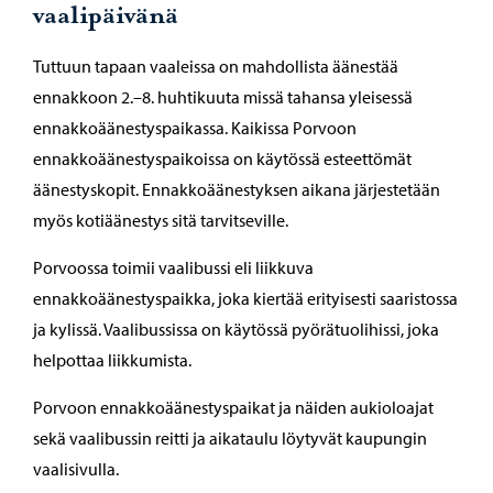
vaalipäivänä
Tuttuun tapaan vaaleissa on mahdollista äänestää
ennakkoon 2.–8. huhtikuuta missä tahansa yleisessä
ennakkoäänestyspaikassa. Kaikissa Porvoon
ennakkoäänestyspaikoissa on käytössä esteettömät
äänestyskopit. Ennakkoäänestyksen aikana järjestetään
myös kotiäänestys sitä tarvitseville.
Porvoossa toimii vaalibussi eli liikkuva
ennakkoäänestyspaikka, joka kiertää erityisesti saaristossa
ja kylissä. Vaalibussissa on käytössä pyörätuolihissi, joka
helpottaa liikkumista.
Porvoon ennakkoäänestyspaikat ja näiden aukioloajat
sekä vaalibussin reitti ja aikataulu löytyvät kaupungin
vaalisivulla.