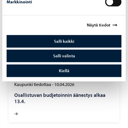
Markkinointi
Näytä tiedot
Salli kaikki
Salli valinta
Kiellä
Kaupunki tiedottaa
-
10.04.2026
Osal­lis­tu­van bud­je­toin­nin ää­nes­tys alkaa
13.4.