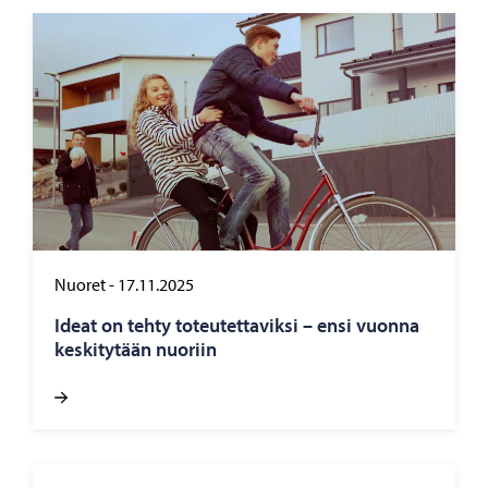
Nuoret
-
17.11.2025
Ideat on tehty to­teu­tet­ta­vik­si – ensi vuon­na
kes­ki­ty­tään nuo­riin