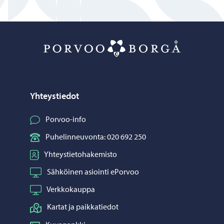
Porvoo – Siirr
Yhteystiedot
Porvoo-info
Puhelinneuvonta: 020 692 250
Yhteystietohakemisto
Sähköinen asiointi ePorvoo
Verkkokauppa
Kartat ja paikkatiedot