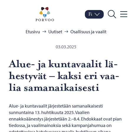
Siirry sisältöön
Porvoo – Siirry kotisivul
Fi
Valik
Vaihda kieltä
Nykyinen kieli: Suomi
Hae
Selaa:
Etusivu
Uutiset
Osallisuus ja vaalit
03.03.2025
Alue- ja kun­ta­vaa­lit lä­
hes­ty­vät – kaksi eri vaa­
lia sa­man­ai­kai­ses­ti
Alue- ja kuntavaalit järjestetään samanaikaisesti
sunnuntaina 13. huhtikuuta 2025. Vaalien
ennakkoäänestys järjestetään 2.–8.4. Ehdokkaat ovat pian
tiedossa, ja vaalimainoksia sekä kampanjahumua on
odotettavissa katukuvassa maalis-huhtikuun aikana.