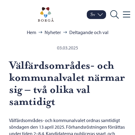
Hoppa till innehåll
Porvoo – Gå till startsid
Sv
Meny
Byt språk
Nuvarande språk: Sven
Sök
Bläddra:
Hem
Nyheter
Deltagande och val
03.03.2025
Välfärdsområdes- och
kommunalvalet närmar
sig – två olika val
samtidigt
Välfärdsområdes- och kommunalvalet ordnas samtidigt
söndagen den 13 april 2025. Förhandsröstningen förrättas
under tiden 2–8.4. Kandidaterna publiceras snart, och