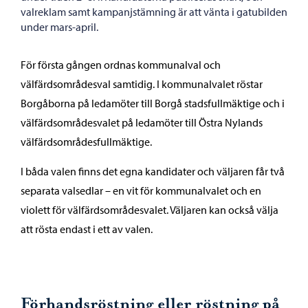
valreklam samt kampanjstämning är att vänta i gatubilden
under mars-april.
För första gången ordnas kommunalval och
välfärdsområdesval samtidig. I kommunalvalet röstar
Borgåborna på ledamöter till Borgå stadsfullmäktige och i
välfärdsområdesvalet på ledamöter till Östra Nylands
välfärdsområdesfullmäktige.
I båda valen finns det egna kandidater och väljaren får två
separata valsedlar – en vit för kommunalvalet och en
violett för välfärdsområdesvalet. Väljaren kan också välja
att rösta endast i ett av valen.
Förhandsröstning eller röstning på