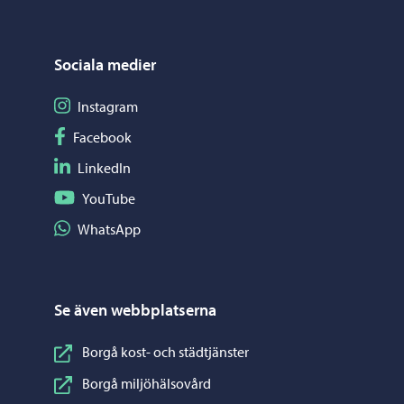
Sociala medier
Följ på Instagram
Instagram
Följ på Facebook
Facebook
Följ på LinkedIn
LinkedIn
Följ på YouTube
YouTube
Dela på WhatsApp
WhatsApp
Se även webbplatserna
Borgå kost- och städtjänster
Borgå miljöhälsovård