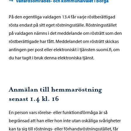
Välfärdsområdes- och kommunalvalet i Borgå
På den egentliga valdagen 13.4 får varje röstberättigad
rösta endast på sitt eget röstningsställe. Röstningsstället
på valdagen nämns i det meddelande om rösträtt som den
röstberättigade har fått. Meddelandet om rösträtt skickas
antingen per post eller elektroniskt i tjänsten suomi.fi, om
du har tagit i bruk denna elektroniska tjänst.
Anmälan till hemmaröstning
senast 1.4 kl. 16
En person vars rörelse- eller funktionsförmåga är så
begränsad att han eller hon inte utan oskäliga svårigheter
kan ta sig till röstnings- eller förhandsröstningsstället, får