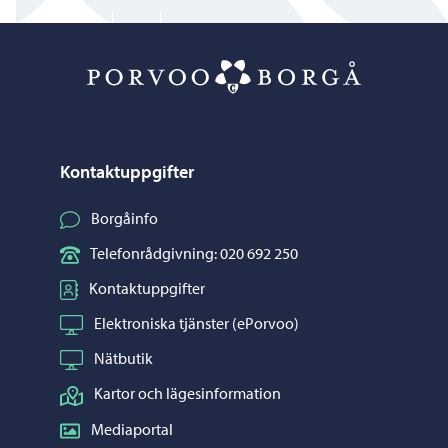
Porvoo – Gå ti
Kontaktuppgifter
Borgåinfo
Telefonrådgivning: 020 692 250
Kontaktuppgifter
Elektroniska tjänster (ePorvoo)
Nätbutik
Kartor och lägesinformation
Mediaportal