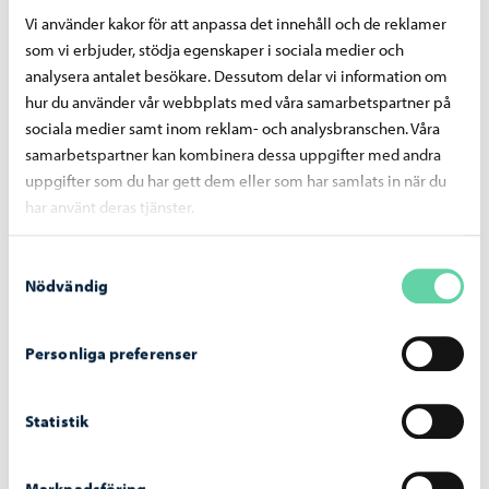
Vi använder kakor för att anpassa det innehåll och de reklamer
Liknande nyheter
som vi erbjuder, stödja egenskaper i sociala medier och
analysera antalet besökare. Dessutom delar vi information om
hur du använder vår webbplats med våra samarbetspartner på
sociala medier samt inom reklam- och analysbranschen. Våra
samarbetspartner kan kombinera dessa uppgifter med andra
uppgifter som du har gett dem eller som har samlats in när du
har använt deras tjänster.
Samtyckesval
Nödvändig
Personliga preferenser
Deltagande och val
-
30.04.2026
Idéer riktade till unga blir verklighet – sex
Statistik
förslag förverkligas
Marknadsföring