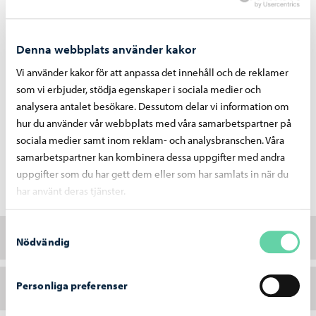
Valbussen
Denna webbplats använder kakor
Under förhandsröstningsperioden fungerar
Vi använder kakor för att anpassa det innehåll och de reklamer
som vi erbjuder, stödja egenskaper i sociala medier och
biblioteksbussen som en valbuss, där du kan
analysera antalet besökare. Dessutom delar vi information om
förhandsrösta.
hur du använder vår webbplats med våra samarbetspartner på
sociala medier samt inom reklam- och analysbranschen. Våra
samarbetspartner kan kombinera dessa uppgifter med andra
uppgifter som du har gett dem eller som har samlats in när du
Valbussens hållplatser och tidtabeller
har använt deras tjänster.
Samtyckesval
Torsdagen 3.4
Nödvändig
Personliga preferenser
Fredagen 4.4