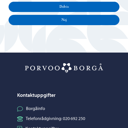
Delvis
Nej
Porvoo – Gå ti
Kontaktuppgifter
Borgåinfo
Telefonrådgivning: 020 692 250