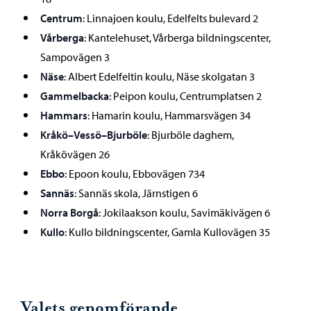
Centrum
: Linnajoen koulu, Edelfelts bulevard 2
Vårberga
: Kantelehuset, Vårberga bildningscenter,
Sampovägen 3
Näse
: Albert Edelfeltin koulu, Näse skolgatan 3
Gammelbacka
: Peipon koulu, Centrumplatsen 2
Hammars
: Hamarin koulu, Hammarsvägen 34
Kråkö–Vessö–Bjurböle
: Bjurböle daghem,
Kråkövägen 26
Ebbo
: Epoon koulu, Ebbovägen 734
Sannäs
: Sannäs skola, Järnstigen 6
Norra Borgå
: Jokilaakson koulu, Savimäkivägen 6
Kullo
: Kullo bildningscenter, Gamla Kullovägen 35
Valets genomförande