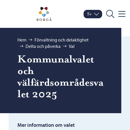
Hoppa till innehåll
Porvoo – Gå till startsid
Sv
Meny
Byt språk
Nuvarande språk: Sven
Sök
Bläddra:
Hem
Förvaltning och delaktighet
Delta och påverka
Val
Kommunalvalet
och
välfärdsområdesva
let 2025
Mer information om valet