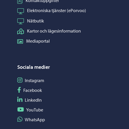
Kontaktuppgifter
Elektroniska tjänster (ePorvoo)
Nätbutik
Kartor och lägesinformation
Mediaportal
Sociala medier
Följ på Instagram
Instagram
Följ på Facebook
Facebook
Följ på LinkedIn
LinkedIn
Följ på YouTube
YouTube
Dela på WhatsApp
WhatsApp