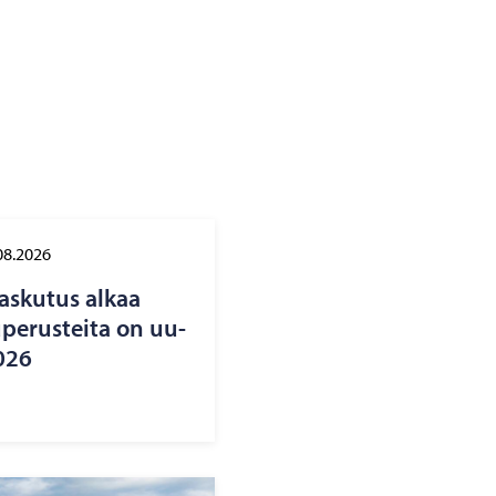
08.2026
las­ku­tus alkaa
pe­rus­tei­ta on uu­
2026