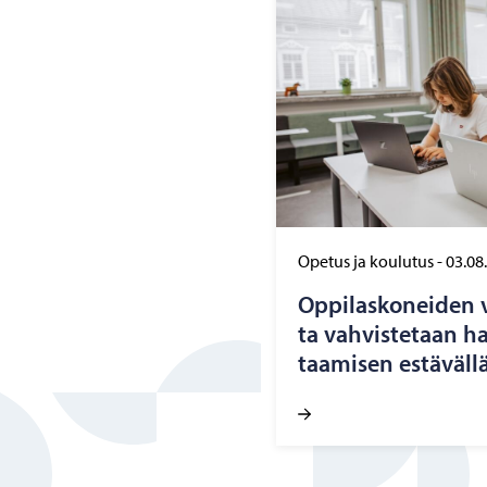
Opetus ja koulutus
-
03.08
Op­pi­las­ko­nei­den v
ta vah­vis­te­taan hai
taa­mi­sen es­tä­väl­lä