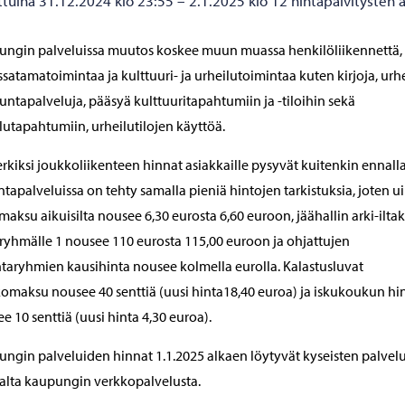
ttuina 31.12.2024 klo 23:55 – 2.1.2025 klo 12 hintapäivitysten a
ngin palveluissa muutos koskee muun muassa henkilöliikennettä,
ssatamatoimintaa ja kulttuuri- ja urheilutoimintaa kuten kirjoja, urh
ikuntapalveluja, pääsyä kulttuuritapahtumiin ja -tiloihin sekä
lutapahtumiin, urheilutilojen käyttöä.
rkiksi joukkoliikenteen hinnat asiakkaille pysyvät kuitenkin ennall
ntapalveluissa on tehty samalla pieniä hintojen tarkistuksia, joten u
maksu aikuisilta nousee 6,30 eurosta 6,60 euroon, jäähallin arki-ilta
ryhmälle 1 nousee 110 eurosta 115,00 euroon ja ohjattujen
ntaryhmien kausihinta nousee kolmella eurolla. Kalastusluvat
omaksu nousee 40 senttiä (uusi hinta18,40 euroa) ja iskukoukun hi
e 10 senttiä (uusi hinta 4,30 euroa).
ngin palveluiden hinnat 1.1.2025 alkaen löytyvät kyseisten palvel
lta kaupungin verkkopalvelusta.