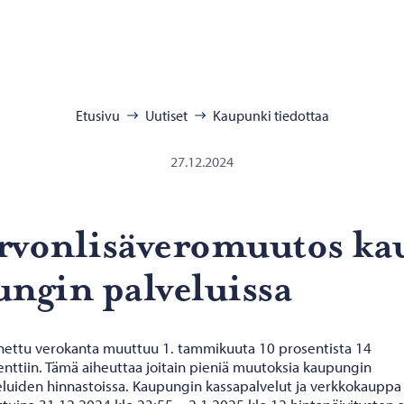
:
Etusivu
Uutiset
Kaupunki tiedottaa
27.12.2024
­von­li­sä­ve­ro­muu­tos ka
n­gin pal­ve­luis­sa
nettu verokanta muuttuu 1. tammikuuta 10 prosentista 14
enttiin. Tämä aiheuttaa joitain pieniä muutoksia kaupungin
eluiden hinnastoissa. Kaupungin kassapalvelut ja verkkokauppa