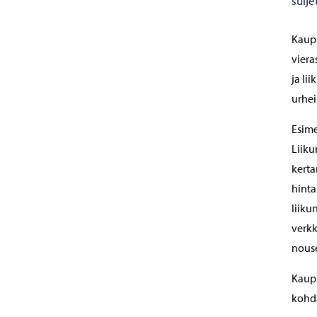
sulje
Kaupu
viera
ja li
urhei
Esime
Liiku
kerta
hinta
liiku
verkk
nouse
Kaupu
kohda