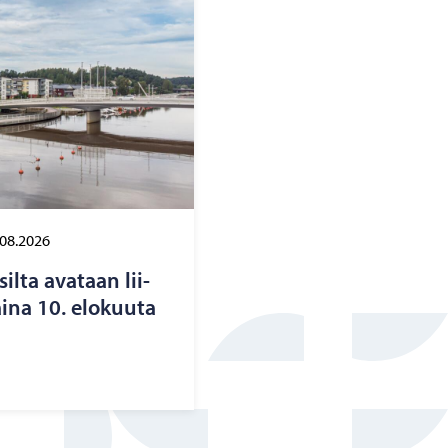
.08.2026
silta ava­taan lii­
i­na 10. elo­kuu­ta