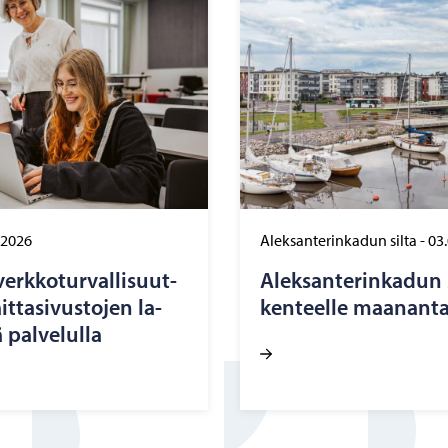
.2026
Aleksanterinkadun silta
-
03
erk­ko­tur­val­li­suut­
Alek­san­te­rin­ka­dun 
t­ta­si­vus­to­jen la­
ken­teel­le maa­nan­ta
 pal­ve­lul­la