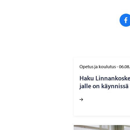
Opetus ja koulutus
-
06.08
Haku Lin­nan­kos­ken
jal­le on käyn­nis­sä