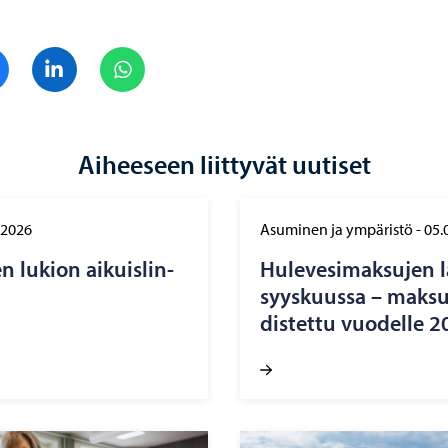
Jaa Facebook
Jaa LinkedIn
Jaa WhatsApp
Aiheeseen liittyvät uutiset
.2026
Asuminen ja ympäristö
-
05.
 lu­kion ai­kuis­lin­
Hu­le­ve­si­mak­su­jen 
syys­kuus­sa – mak­su­
dis­tet­tu vuo­del­le 