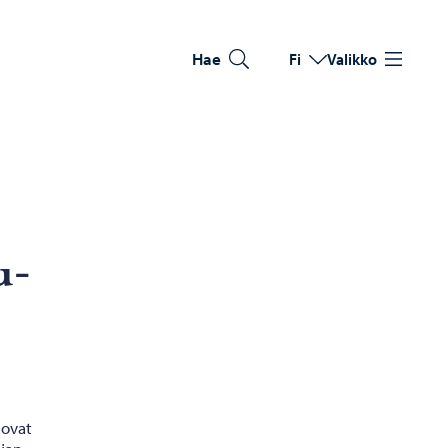
Hae
Fi
Valikko
Vaihda kieltä
Nykyinen kieli: Suomi
u­
 ovat