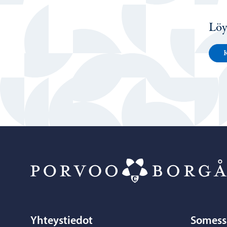
Löy
K
Yhteystiedot
Somess