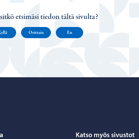
sitkö etsimäsi tiedon tältä sivulta?
yllä
Osittain
En
Porvoo – Siirry kotisivulle
a
Katso myös sivustot