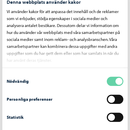
Denna webbplats använder kakor
Utbildning
-
03.08.2026
Vi använder kakor för att anpassa det innehåll och de reklamer
som vi erbjuder, stödja egenskaper i sociala medier och
Nätverkssäkerheten för elevernas datorer
analysera antalet besökare. Dessutom delar vi information om
stärks med en tjänst som blockerar skadliga
hur du använder vår webbplats med våra samarbetspartner på
webbplatser
sociala medier samt inom reklam- och analysbranschen. Våra
samarbetspartner kan kombinera dessa uppgifter med andra
uppgifter som du har gett dem eller som har samlats in när du
har använt deras tjänster.
Samtyckesval
Nödvändig
Personliga preferenser
Statistik