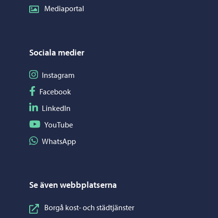
Mediaportal
Sociala medier
Följ på Instagram
Instagram
Följ på Facebook
Facebook
Följ på LinkedIn
LinkedIn
Följ på YouTube
YouTube
Dela på WhatsApp
WhatsApp
Se även webbplatserna
Borgå kost- och städtjänster