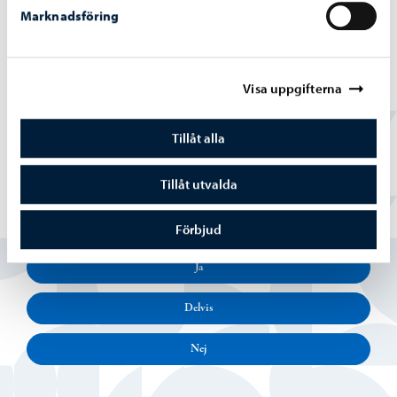
Marknadsföring
Alexandersgatans-bro
-
03.08.2026
Alexandersgatans bro öppnas för trafik
måndagen den 10 augusti
Visa uppgifterna
Tillåt alla
Tillåt utvalda
Hittade du vad du sökte?
Förbjud
Ja
Delvis
Nej