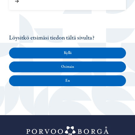
Löysitkö etsimäsi tiedon tältä sivulta?
Kyllä
Osittain
En
Porvoo – Siirr