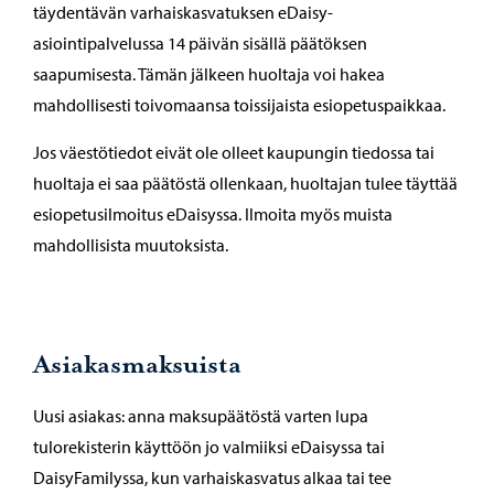
täydentävän varhaiskasvatuksen eDaisy-
asiointipalvelussa 14 päivän sisällä päätöksen
saapumisesta. Tämän jälkeen huoltaja voi hakea
mahdollisesti toivomaansa toissijaista esiopetuspaikkaa.
Jos väestötiedot eivät ole olleet kaupungin tiedossa tai
huoltaja ei saa päätöstä ollenkaan, huoltajan tulee täyttää
esiopetusilmoitus eDaisyssa. Ilmoita myös muista
mahdollisista muutoksista.
Asiakasmaksuista
Uusi asiakas: anna maksupäätöstä varten lupa
tulorekisterin käyttöön jo valmiiksi eDaisyssa tai
DaisyFamilyssa, kun varhaiskasvatus alkaa tai tee