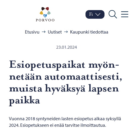
Siirry sisältöön
Porvoo – Siirry kotisivul
Fi
Valik
Vaihda kieltä
Nykyinen kieli: Suomi
Hae
Selaa:
Etusivu
Uutiset
Kaupunki tiedottaa
23.01.2024
Esio­pe­tus­pai­kat myön­
ne­tään au­to­maat­ti­ses­ti,
muis­ta hy­väk­syä lap­sen
paik­ka
Vuonna 2018 syntyneiden lasten esiopetus alkaa syksyllä
2024. Esiopetukseen ei enää tarvitse ilmoittautua.