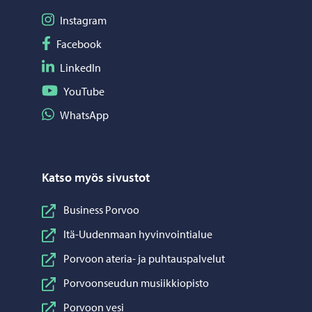
Seuraa Instagram
Instagram
Seuraa Facebook
Facebook
Seuraa LinkedIn
LinkedIn
Seuraa YouTube
YouTube
Jaa WhatsApp
WhatsApp
Katso myös sivustot
Business Porvoo
Itä-Uudenmaan hyvinvointialue
Porvoon ateria- ja puhtauspalvelut
Porvoonseudun musiikkiopisto
Porvoon vesi