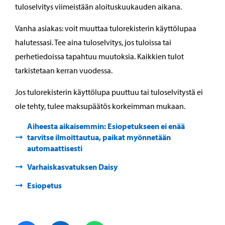
tuloselvitys viimeistään aloituskuukauden aikana.
Vanha asiakas: voit muuttaa tulorekisterin käyttölupaa
halutessasi. Tee aina tuloselvitys, jos tuloissa tai
perhetiedoissa tapahtuu muutoksia. Kaikkien tulot
tarkistetaan kerran vuodessa.
Jos tulorekisterin käyttölupa puuttuu tai tuloselvitystä ei
ole tehty, tulee maksupäätös korkeimman mukaan.
Aiheesta aikaisemmin: Esiopetukseen ei enää
tarvitse ilmoittautua, paikat myönnetään
automaattisesti
Varhaiskasvatuksen Daisy
Esiopetus