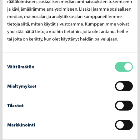
2026
räätälöimiseen, sosiaalisen median ominaisuuksien tukemiseen
ja kävijämäärämme analysoimiseen. Lisäksi jaamme sosiaalisen
median, mainosalan ja analytiikka-alan kumppaneillemme
tietoja siitä, miten käytät sivustoamme. Kumppanimme voivat
yhdistää näitä tietoja muihin tietoihin, joita olet antanut heille
tai joita on kerätty, kun olet käyttänyt heidän palvelujaan.
Suostumuksen
Välttämätön
valinta
Mieltymykset
Tilastot
Opetus ja koulutus
-
03.08.2026
Op­pi­las­ko­nei­den verk­ko­tur­val­li­suut­ta vah­
Markkinointi
vis­te­taan hait­ta­si­vus­to­jen la­taa­mi­sen es­tä­
väl­lä pal­ve­lul­la