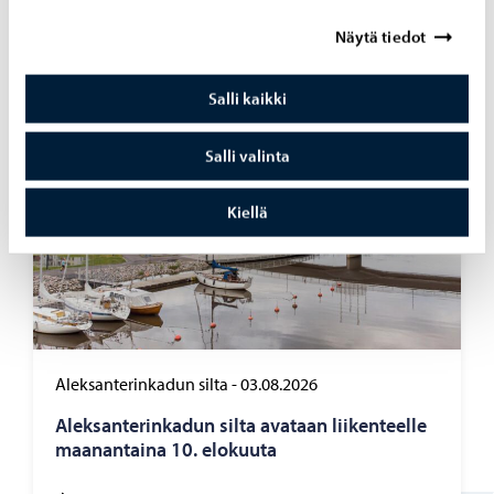
Näytä tiedot
Salli kaikki
Salli valinta
Kiellä
Aleksanterinkadun silta
-
03.08.2026
Alek­san­te­rin­ka­dun silta ava­taan lii­ken­teel­le
maa­nan­tai­na 10. elo­kuu­ta