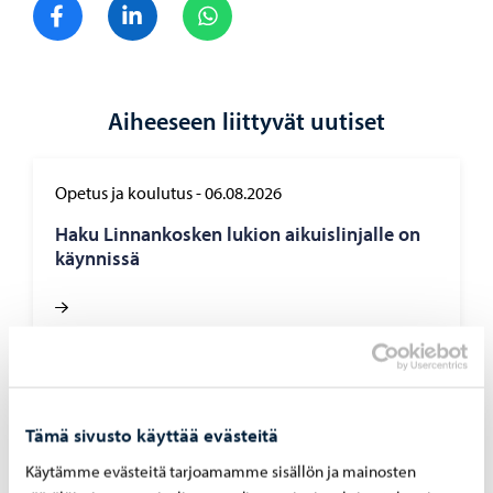
Jaa Facebook
Jaa LinkedIn
Jaa WhatsApp
Aiheeseen liittyvät uutiset
Opetus ja koulutus
-
06.08.2026
Haku Lin­nan­kos­ken lu­kion ai­kuis­lin­jal­le on
käyn­nis­sä
Asuminen ja ympäristö
-
05.08.2026
Tämä sivusto käyttää evästeitä
Hu­le­ve­si­mak­su­jen las­ku­tus alkaa syys­kuus­sa
Käytämme evästeitä tarjoamamme sisällön ja mainosten
– mak­su­pe­rus­tei­ta on uu­dis­tet­tu vuo­del­le