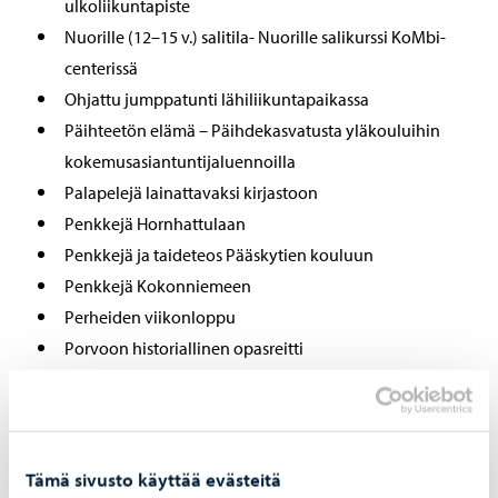
ulkoliikuntapiste
Nuorille (12–15 v.) salitila- Nuorille salikurssi KoMbi-
centerissä
Ohjattu jumppatunti lähiliikuntapaikassa
Päihteetön elämä – Päihdekasvatusta yläkouluihin
kokemusasiantuntijaluennoilla
Palapelejä lainattavaksi kirjastoon
Penkkejä Hornhattulaan
Penkkejä ja taideteos Pääskytien kouluun
Penkkejä Kokonniemeen
Perheiden viikonloppu
Porvoon historiallinen opasreitti
Projektori, joka heijastaa kaloja veteen Porvoon
uimahallissa
Puistojooga
Runkolukittavia pyörätelineitä ja lukittuja
Tämä sivusto käyttää evästeitä