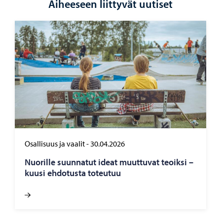
Aiheeseen liittyvät uutiset
Osallisuus ja vaalit
-
30.04.2026
Nuo­ril­le suun­na­tut ideat muut­tu­vat teoik­si –
kuusi eh­do­tus­ta to­teu­tuu