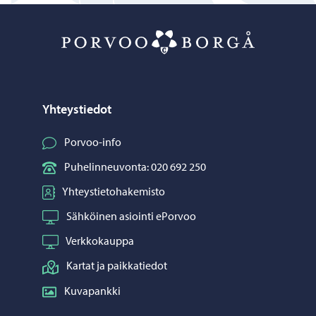
Porvoo – Siirr
Yhteystiedot
Porvoo-info
Puhelinneuvonta: 020 692 250
Yhteystietohakemisto
Sähköinen asiointi ePorvoo
Verkkokauppa
Kartat ja paikkatiedot
Kuvapankki