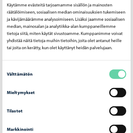
pyöräsäilytyskaappeja keskustaan
Käytämme evästeitä tarjoamamme sisällön ja mainosten
Saniteettitilasta ilmoittaminen
räätälöimiseen, sosiaalisen median ominaisuuksien tukemiseen
Selkänojallisia puupenkkejä liikuntareittien varrelle ja
ja kävijämäärämme analysoimiseen. Lisäksi jaamme sosiaalisen
median, mainosalan ja analytiikka-alan kumppaneillemme
kohteisiin
tietoja siitä, miten käytät sivustoamme. Kumppanimme voivat
Tähtitaivasilta
yhdistää näitä tietoja muihin tietoihin, joita olet antanut heille
Tekonurmipäällysteinen pienpelikenttä Hamarin
tai joita on kerätty, kun olet käyttänyt heidän palvelujaan.
koululle
Ulkoilmaelokuvia koko perheelle
Ulos kirjojen vaihtopisteitä
Suostumuksen
Välttämätön
valinta
Virvikin pidemmän ulkoilureitin kunnostus
Voimistelu viileäksi
Mieltymykset
Yhteiskuntalukupiirit
Tilastot
Kaikki arvioidut ideat
Markkinointi