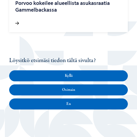
Por­voo ko­kei­lee alu­eel­lis­ta asu­kas­raa­tia
Gam­mel­bac­kas­sa
Löysitkö etsimäsi tiedon tältä sivulta?
Kyllä
Osittain
En