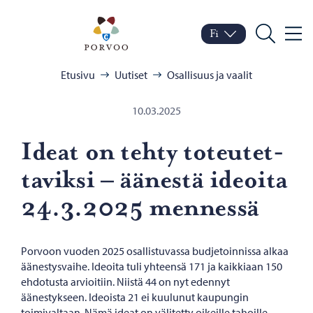
Siirry sisältöön
Porvoo – Siirry kotisivul
Fi
Valik
Vaihda kieltä
Nykyinen kieli: Suomi
Hae
Selaa:
Etusivu
Uutiset
Osallisuus ja vaalit
10.03.2025
Ideat on tehty to­teu­tet­
ta­vik­si – ää­nes­tä ideoi­ta
24.3.2025 men­nes­sä
Porvoon vuoden 2025 osallistuvassa budjetoinnissa alkaa
äänestysvaihe. Ideoita tuli yhteensä 171 ja kaikkiaan 150
ehdotusta arvioitiin. Niistä 44 on nyt edennyt
äänestykseen. Ideoista 21 ei kuulunut kaupungin
toimivaltaan. Nämä ideat on välitetty oikeille tahoille.