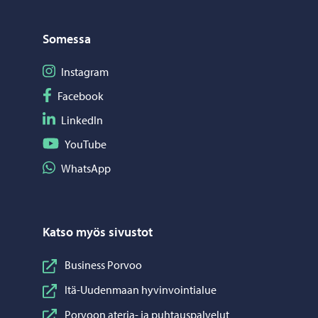
Somessa
Seuraa Instagram
Instagram
Seuraa Facebook
Facebook
Seuraa LinkedIn
LinkedIn
Seuraa YouTube
YouTube
Jaa WhatsApp
WhatsApp
Katso myös sivustot
Business Porvoo
Itä-Uudenmaan hyvinvointialue
Porvoon ateria- ja puhtauspalvelut