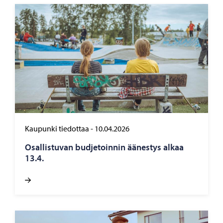
Kaupunki tiedottaa
-
10.04.2026
Osal­lis­tu­van bud­je­toin­nin ää­nes­tys alkaa
13.4.