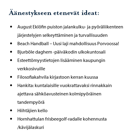
Äänestykseen etenevät ideat:
August Eklöfin puiston jalankulku- ja pyöräliikenteen
järjestelyjen selkeyttäminen ja turvallisuuden
Beach Handball – Uusi laji mahdollisuus Porvoossa!
Bjurböle daghem -päiväkodin ulkokuntosali
Esteettömyystietojen lisääminen kaupungin
verkkosivuille
Filosofiakahvila kirjastoon kerran kuussa
Hankita: kuntalaisille vuokrattavaksi rinnakkain
ajettava sähköavusteinen kolmipyöräinen
tandempyörä
Hiihtäjien kello
Hornhattulan frisbeegolf-radalle kohennusta
/kävijälaskuri