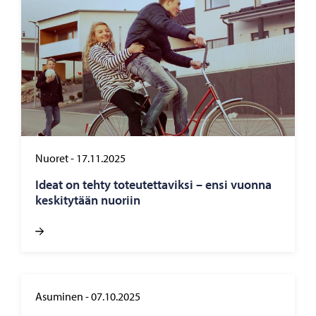
Nuoret
-
17.11.2025
Ideat on tehty to­teu­tet­ta­vik­si – ensi vuon­na
kes­ki­ty­tään nuo­riin
Asuminen
-
07.10.2025