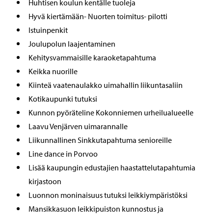
Huhtisen koulun kentälle tuoleja
Hyvä kiertämään- Nuorten toimitus- pilotti
Istuinpenkit
Joulupolun laajentaminen
Kehitysvammaisille karaoketapahtuma
Keikka nuorille
Kiinteä vaatenaulakko uimahallin liikuntasaliin
Kotikaupunki tutuksi
Kunnon pyöräteline Kokonniemen urheilualueelle
Laavu Venjärven uimarannalle
Liikunnallinen Sinkkutapahtuma senioreille
Line dance in Porvoo
Lisää kaupungin edustajien haastattelutapahtumia
kirjastoon
Luonnon moninaisuus tutuksi leikkiympäristöksi
Mansikkasuon leikkipuiston kunnostus ja