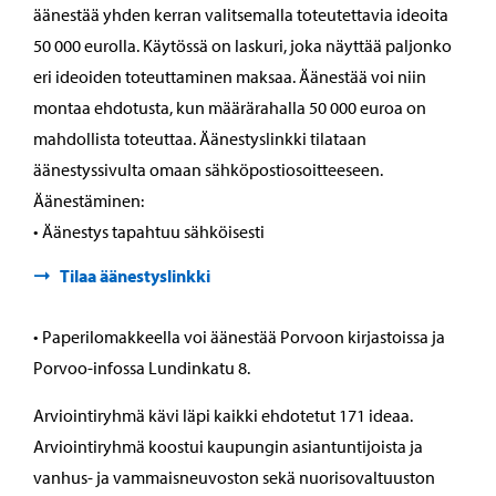
äänestää yhden kerran valitsemalla toteutettavia ideoita
50 000 eurolla. Käytössä on laskuri, joka näyttää paljonko
eri ideoiden toteuttaminen maksaa. Äänestää voi niin
montaa ehdotusta, kun määrärahalla 50 000 euroa on
mahdollista toteuttaa. Äänestyslinkki tilataan
äänestyssivulta omaan sähköpostiosoitteeseen.
Äänestäminen:
• Äänestys tapahtuu sähköisesti
Tilaa äänestyslinkki
• Paperilomakkeella voi äänestää Porvoon kirjastoissa ja
Porvoo-infossa Lundinkatu 8.
Arviointiryhmä kävi läpi kaikki ehdotetut 171 ideaa.
Arviointiryhmä koostui kaupungin asiantuntijoista ja
vanhus- ja vammaisneuvoston sekä nuorisovaltuuston