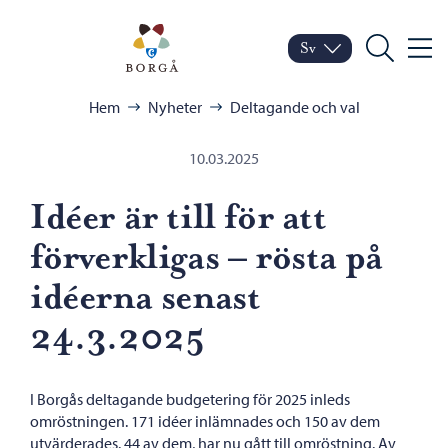
Hoppa till innehåll
Porvoo – Gå till startsid
Sv
Meny
Byt språk
Nuvarande språk: Sven
Sök
Bläddra:
Hem
Nyheter
Deltagande och val
10.03.2025
Idéer är till för att
förverkligas – rösta på
idéerna senast
24.3.2025
I Borgås deltagande budgetering för 2025 inleds
omröstningen. 171 idéer inlämnades och 150 av dem
utvärderades. 44 av dem, har nu gått till omröstning. Av