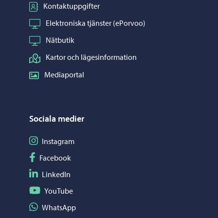
Kontaktuppgifter
Elektroniska tjänster (ePorvoo)
Nätbutik
Kartor och lägesinformation
Mediaportal
Sociala medier
Följ på Instagram
Instagram
Följ på Facebook
Facebook
Följ på LinkedIn
LinkedIn
Följ på YouTube
YouTube
Dela på WhatsApp
WhatsApp