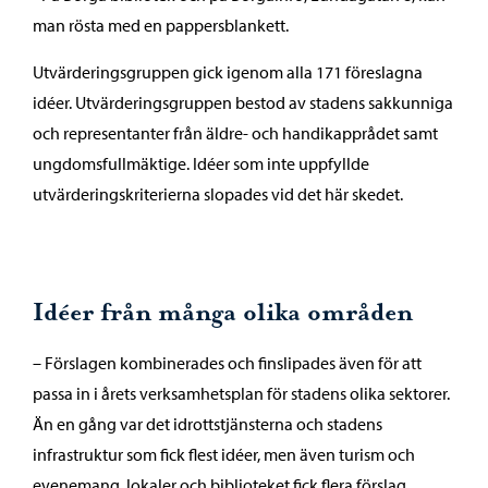
man rösta med en pappersblankett.
Utvärderingsgruppen gick igenom alla 171 föreslagna
idéer. Utvärderingsgruppen bestod av stadens sakkunniga
och representanter från äldre- och handikapprådet samt
ungdomsfullmäktige. Idéer som inte uppfyllde
utvärderingskriterierna slopades vid det här skedet.
Idéer från många olika områden
– Förslagen kombinerades och finslipades även för att
passa in i årets verksamhetsplan för stadens olika sektorer.
Än en gång var det idrottstjänsterna och stadens
infrastruktur som fick flest idéer, men även turism och
evenemang, lokaler och biblioteket fick flera förslag,