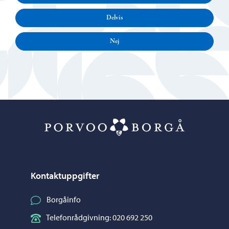
Delvis
Nej
Porvoo – Gå ti
Kontaktuppgifter
Borgåinfo
Telefonrådgivning: 020 692 250