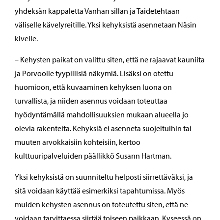
yhdeksän kappaletta Vanhan sillan ja Taidetehtaan
väliselle kävelyreitille. Yksi kehyksistä asennetaan Näsin
kivelle.
– Kehysten paikat on valittu siten, että ne rajaavat kauniita
ja Porvoolle tyypillisiä näkymiä. Lisäksi on otettu
huomioon, että kuvaaminen kehyksen luona on
turvallista, ja niiden asennus voidaan toteuttaa
hyödyntämällä mahdollisuuksien mukaan alueella jo
olevia rakenteita. Kehyksiä ei asenneta suojeltuihin tai
muuten arvokkaisiin kohteisiin, kertoo
kulttuuripalveluiden päällikkö Susann Hartman.
Yksi kehyksistä on suunniteltu helposti siirrettäväksi, ja
sitä voidaan käyttää esimerkiksi tapahtumissa. Myös
muiden kehysten asennus on toteutettu siten, että ne
voidaan tarvittaessa siirtää toiseen paikkaan. Kyseessä on