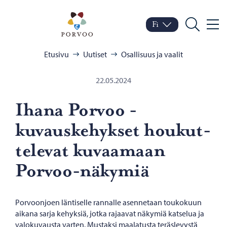
Siirry sisältöön
Porvoo – Siirry kotisivul
Fi
Valik
Vaihda kieltä
Nykyinen kieli: Suomi
Hae
Selaa:
Etusivu
Uutiset
Osallisuus ja vaalit
22.05.2024
Ihana Por­voo -​
kuvauskehykset hou­kut­
te­le­vat ku­vaa­maan
Porvoo-​näkymiä
Porvoonjoen läntiselle rannalle asennetaan toukokuun
aikana sarja kehyksiä, jotka rajaavat näkymiä katselua ja
valokuvausta varten. Mustaksi maalatusta teräslevystä