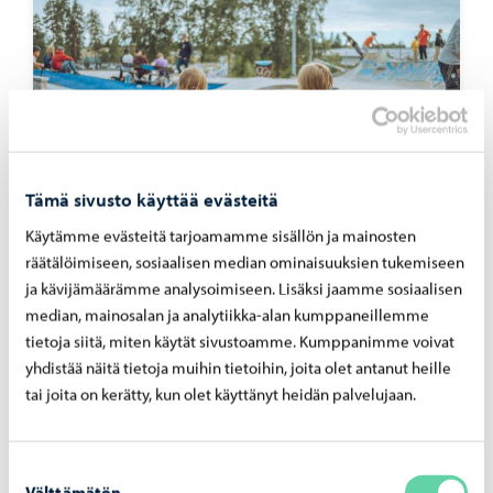
Tämä sivusto käyttää evästeitä
Käytämme evästeitä tarjoamamme sisällön ja mainosten
Osallisuus ja vaalit
-
30.04.2026
räätälöimiseen, sosiaalisen median ominaisuuksien tukemiseen
ja kävijämäärämme analysoimiseen. Lisäksi jaamme sosiaalisen
Nuo­ril­le suun­na­tut ideat muut­tu­vat teoik­si –
median, mainosalan ja analytiikka-alan kumppaneillemme
kuusi eh­do­tus­ta to­teu­tuu
tietoja siitä, miten käytät sivustoamme. Kumppanimme voivat
yhdistää näitä tietoja muihin tietoihin, joita olet antanut heille
tai joita on kerätty, kun olet käyttänyt heidän palvelujaan.
Suostumuksen
Välttämätön