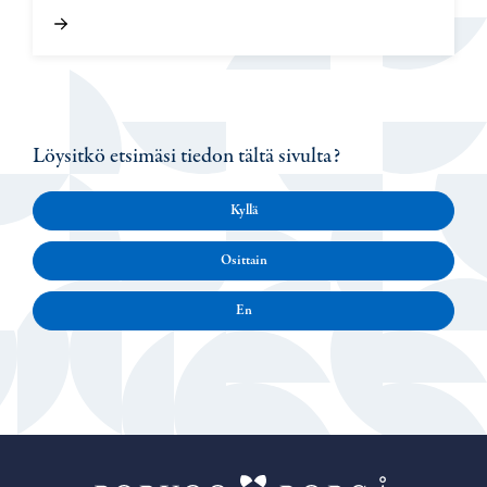
Löysitkö etsimäsi tiedon tältä sivulta?
Kyllä
Osittain
En
Porvoo – Siirr