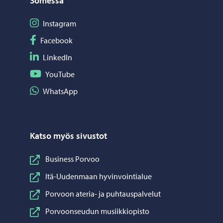
Somessa
Seuraa Instagram
Instagram
Seuraa Facebook
Facebook
Seuraa LinkedIn
LinkedIn
Seuraa YouTube
YouTube
Jaa WhatsApp
WhatsApp
Katso myös sivustot
Business Porvoo
Itä-Uudenmaan hyvinvointialue
Porvoon ateria- ja puhtauspalvelut
Porvoonseudun musiikkiopisto