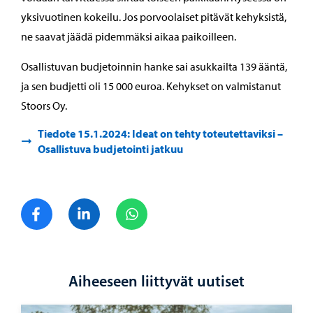
yksivuotinen kokeilu. Jos porvoolaiset pitävät kehyksistä,
ne saavat jäädä pidemmäksi aikaa paikoilleen.
Osallistuvan budjetoinnin hanke sai asukkailta 139 ääntä,
ja sen budjetti oli 15 000 euroa. Kehykset on valmistanut
Stoors Oy.
Tiedote 15.1.2024: Ideat on tehty toteutettaviksi –
Osallistuva budjetointi jatkuu
Jaa Facebook
Jaa LinkedIn
Jaa WhatsApp
Aiheeseen liittyvät uutiset