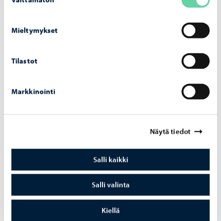
valinta
Mieltymykset
Tilastot
Markkinointi
Kaupunki tiedottaa
-
10.04.2026
Osal­lis­tu­van bud­je­toin­nin ää­nes­tys alkaa
13.4.
Näytä tiedot
Salli kaikki
Salli valinta
Kiellä