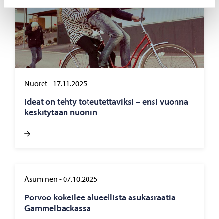
Nuoret
-
17.11.2025
Ideat on tehty to­teu­tet­ta­vik­si – ensi vuon­na
kes­ki­ty­tään nuo­riin
Asuminen
-
07.10.2025
Por­voo ko­kei­lee alu­eel­lis­ta asu­kas­raa­tia
Gam­mel­bac­kas­sa