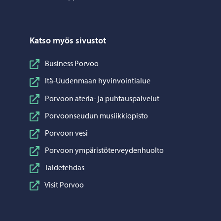
Katso myös sivustot
Business Porvoo
Itä-Uudenmaan hyvinvointialue
Porvoon ateria- ja puhtauspalvelut
Porvoonseudun musiikkiopisto
Porvoon vesi
Porvoon ympäristöterveydenhuolto
Taidetehdas
Visit Porvoo