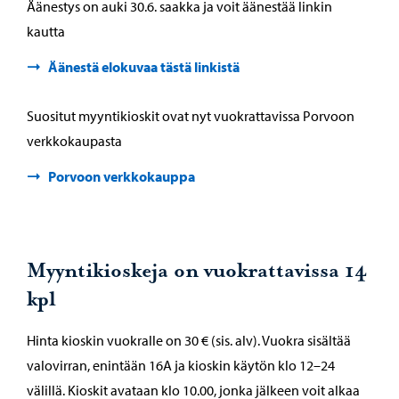
Äänestys on auki 30.6. saakka ja voit äänestää linkin
kautta
Äänestä elokuvaa tästä linkistä
Suositut myyntikioskit ovat nyt vuokrattavissa Porvoon
verkkokaupasta
Porvoon verkkokauppa
Myyntikioskeja on vuokrattavissa 14
kpl
Hinta kioskin vuokralle on 30 € (sis. alv). Vuokra sisältää
valovirran, enintään 16A ja kioskin käytön klo 12–24
välillä. Kioskit avataan klo 10.00, jonka jälkeen voit alkaa