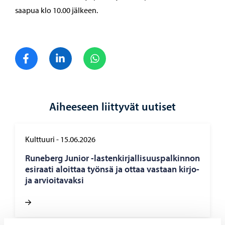
saapua klo 10.00 jälkeen.
Jaa Facebook
Jaa LinkedIn
Jaa WhatsApp
Aiheeseen liittyvät uutiset
Kulttuuri
-
15.06.2026
Ru­ne­berg Ju­nior -​lastenkirjallisuuspalkinnon
esi­raa­ti aloit­taa työn­sä ja ottaa vas­taan kir­jo­
ja ar­vioi­ta­vak­si