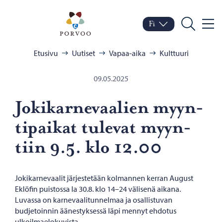
Siirry sisältöön
Porvoo – Siirry kotisivul
Fi
Valik
Vaihda kieltä
Nykyinen kieli: Suomi
Hae
Selaa:
Etusivu
Uutiset
Vapaa-aika
Kulttuuri
09.05.2025
Jo­ki­kar­ne­vaa­lien myyn­
ti­pai­kat tu­le­vat myyn­
tiin 9.5. klo 12.00
Jokikarnevaalit järjestetään kolmannen kerran August
Eklöfin puistossa la 30.8. klo 14–24 välisenä aikana.
Luvassa on karnevaalitunnelmaa ja osallistuvan
budjetoinnin äänestyksessä läpi mennyt ehdotus
ulkoilmaelokuvista.