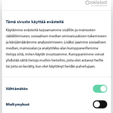
Tämä sivusto käyttää evästeitä
Käytämme evästeitä tarjoamamme sisällön ja mainosten
räätälöimiseen, sosiaalisen median ominaisuuksien tukemiseen
ja kävijämäärämme analysoimiseen. Lisäksi jaamme sosiaalisen
median, mainosalan ja analytiikka-alan kumppaneillemme
tietoja siitä, miten käytät sivustoamme. Kumppanimme voivat
yhdistää näitä tietoja muihin tietoihin, joita olet antanut heille
tai joita on kerätty, kun olet käyttänyt heidän palvelujaan.
Kaupunki tiedottaa
-
25.05.2026
Fo­to­gra­fis­ka tuo Simen Johan -​näyttelyn Por­
voon Tai­de­teh­taal­le
Suostumuksen
Välttämätön
valinta
Mieltymykset