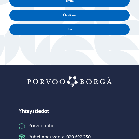
Kyllä
Osittain
En
Porvoo – Siirr
Yhteystiedot
Porvoo-info
Puhelinneuvonta: 020 692 250