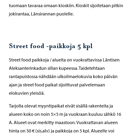
tuomaan tavaraa omaan kioskiin. Kioskit sijoitetaan pitkin
jokirantaa, Länsirannan puolelle.
Street food -paikkoja 5 kpl
Street food paikkoja / alueita on vuokrattavissa Läntisen
Aleksanterinkadun sillan kupeessa. Taidetehtaan
rantapuistossa nähdään ulkoilmaelokuvia koko päivän
ajan ja street food paikat sijoittuvat palvelemaan
elokuvien yleisöä.
Tarjolla olevat myyntipaikat eivät sisällä rakenteita ja
alueen koko on noin 5×5 m ja vuokraan kuuluu sähkö 16
A. Alueet ovat merkitty maastoon. Vuokrattavan alueen
hinta on 50 € (sis.alv) ja paikkoja on 5 kpl. Alueelle voi