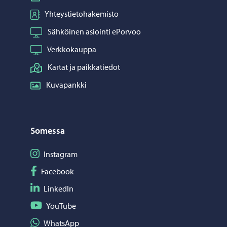
Yhteystietohakemisto
Sähköinen asiointi ePorvoo
Verkkokauppa
Kartat ja paikkatiedot
Kuvapankki
Somessa
Seuraa Instagram
Instagram
Seuraa Facebook
Facebook
Seuraa LinkedIn
LinkedIn
Seuraa YouTube
YouTube
Jaa WhatsApp
WhatsApp