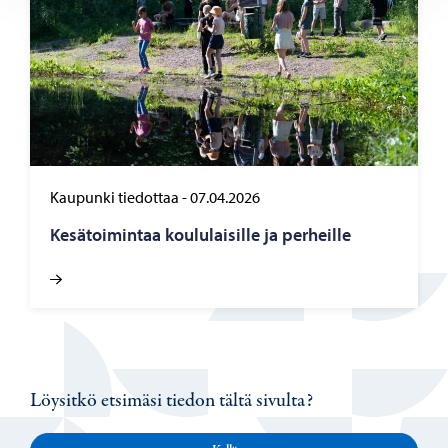
Kaupunki tiedottaa
-
07.04.2026
Ke­sä­toi­min­taa kou­lu­lai­sil­le ja per­heil­le
Löysitkö etsimäsi tiedon tältä sivulta?