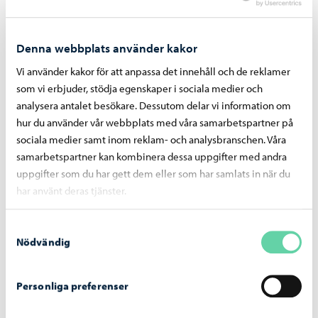
Denna webbplats använder kakor
Vi använder kakor för att anpassa det innehåll och de reklamer
som vi erbjuder, stödja egenskaper i sociala medier och
analysera antalet besökare. Dessutom delar vi information om
hur du använder vår webbplats med våra samarbetspartner på
sociala medier samt inom reklam- och analysbranschen. Våra
Borgå stad informerar
-
25.05.2026
samarbetspartner kan kombinera dessa uppgifter med andra
uppgifter som du har gett dem eller som har samlats in när du
Fotografiska tar Simen Johan -utställningen
har använt deras tjänster.
till Konstfabriken i Borgå
Samtyckesval
Nödvändig
Personliga preferenser