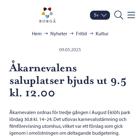
Hoppa till innehåll
Porvoo – Gå till startsid
Sv
Meny
Byt språk
Nuvarande språk: Sven
Sök
Bläddra:
Hem
Nyheter
Fritid
Kultur
09.05.2025
Åkarnevalens
saluplatser bjuds ut 9.5
kl. 12.00
Åkarnevalen ordnas för tredje gången i August Eklöfs park
lördag 30.8 kl. 14–24. Det utlovas karnevalsstämning och
filmförevisning utomhus, vilket var ett förslag som gick
igenom i omröstningen om deltagande budgetering.