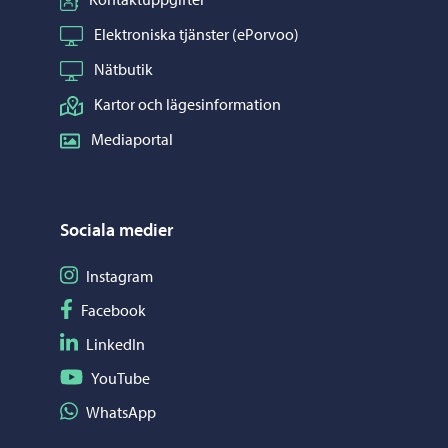
Elektroniska tjänster (ePorvoo)
Nätbutik
Kartor och lägesinformation
Mediaportal
Sociala medier
Följ på Instagram
Instagram
Följ på Facebook
Facebook
Följ på LinkedIn
LinkedIn
Följ på YouTube
YouTube
Dela på WhatsApp
WhatsApp