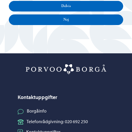
Delvis
Nej
Porvoo – Gå ti
Kontaktuppgifter
Borgåinfo
Telefonrådgivning: 020 692 250
Kontaktuppgifter