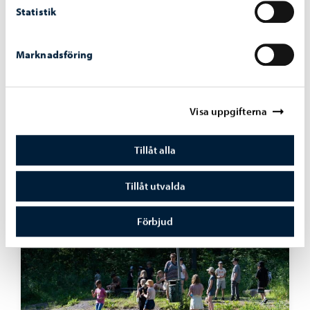
Statistik
Marknadsföring
Visa uppgifterna
Borgå stad informerar
-
05.05.2026
De populära eftermiddagsevenemangen får
Tillåt alla
fortsättning i Konstfabriken på hösten
Tillåt utvalda
Förbjud