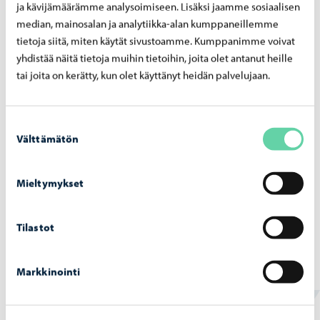
ja kävijämäärämme analysoimiseen. Lisäksi jaamme sosiaalisen
median, mainosalan ja analytiikka-alan kumppaneillemme
tietoja siitä, miten käytät sivustoamme. Kumppanimme voivat
yhdistää näitä tietoja muihin tietoihin, joita olet antanut heille
tai joita on kerätty, kun olet käyttänyt heidän palvelujaan.
Suostumuksen
Välttämätön
valinta
Mieltymykset
Opetus ja koulutus
-
03.08.2026
Tilastot
Op­pi­las­ko­nei­den verk­ko­tur­val­li­suut­ta vah­
vis­te­taan hait­ta­si­vus­to­jen la­taa­mi­sen es­tä­
väl­lä pal­ve­lul­la
Markkinointi