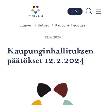
Siirry sisältöön
Porvoo – Siirry kotisivul
Fi
Valik
Vaihda kieltä
Nykyinen kieli: Suomi
Hae
Selaa:
Etusivu
Uutiset
Kaupunki tiedottaa
12.02.2024
Kau­pun­gin­hal­li­tuk­sen
pää­tök­set 12.2.2024