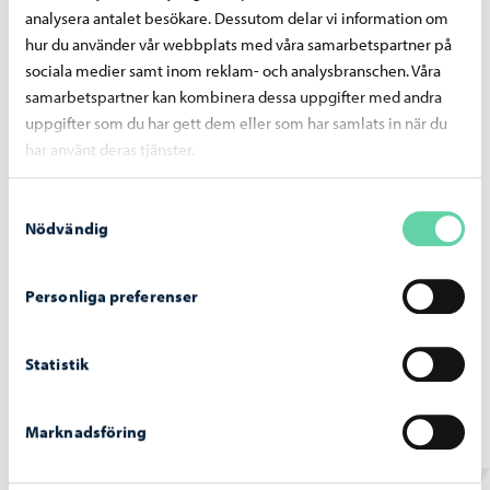
analysera antalet besökare. Dessutom delar vi information om
hur du använder vår webbplats med våra samarbetspartner på
sociala medier samt inom reklam- och analysbranschen. Våra
samarbetspartner kan kombinera dessa uppgifter med andra
uppgifter som du har gett dem eller som har samlats in när du
har använt deras tjänster.
Samtyckesval
Nödvändig
Personliga preferenser
Utbildning
-
03.08.2026
Statistik
Nätverkssäkerheten för elevernas datorer
stärks med en tjänst som blockerar skadliga
webbplatser
Marknadsföring