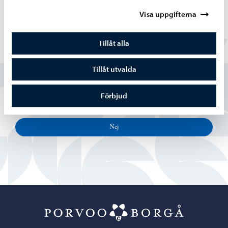
Visa uppgifterna
Tillåt alla
Hittade du vad du sökte?
Tillåt utvalda
Ja
Förbjud
Delvis
Nej
Porvoo – Gå ti