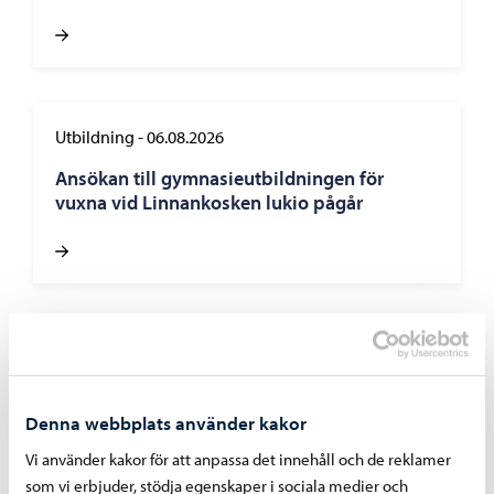
Utbildning
-
06.08.2026
Ansökan till gymnasieutbildningen för
vuxna vid Linnankosken lukio pågår
Boende och miljö
-
05.08.2026
Faktureringen av dagvattenavgifter inleds i
september – avgiftsgrunderna har reviderats
Denna webbplats använder kakor
för år 2026
Vi använder kakor för att anpassa det innehåll och de reklamer
som vi erbjuder, stödja egenskaper i sociala medier och