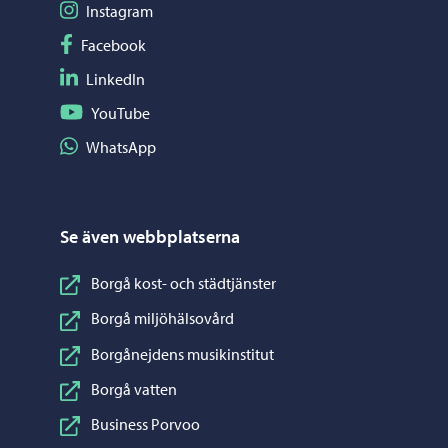
Följ på Instagram
Instagram
Följ på Facebook
Facebook
Följ på LinkedIn
LinkedIn
Följ på YouTube
YouTube
Dela på WhatsApp
WhatsApp
Se även webbplatserna
Borgå kost- och städtjänster
Borgå miljöhälsovård
Borgånejdens musikinstitut
Borgå vatten
Business Porvoo