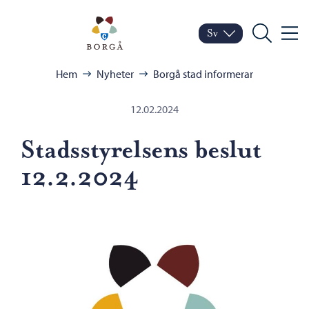
Hoppa till innehåll
Porvoo – Gå till startsid
Sv
Meny
Byt språk
Nuvarande språk: Sven
Sök
Bläddra:
Hem
Nyheter
Borgå stad informerar
12.02.2024
Stadsstyrelsens beslut
12.2.2024