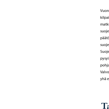
Vuonn
kilpa
matku
suoje
päätö
suoje
Suoje
pysyi
pohja
Valvo
yhä 
T