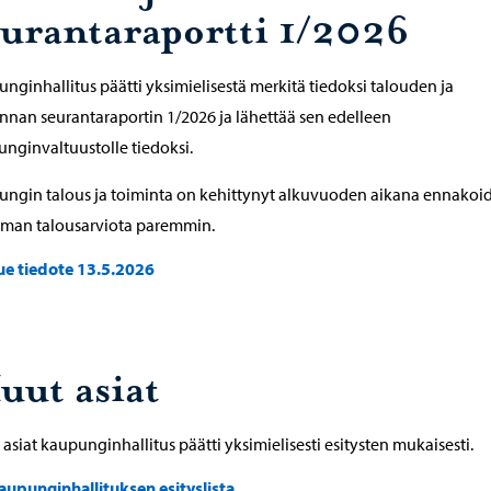
eurantaraportti 1/2026
nginhallitus päätti yksimielisestä merkitä tiedoksi talouden ja
nnan seurantaraportin 1/2026 ja lähettää sen edelleen
nginvaltuustolle tiedoksi.
ngin talous ja toiminta on kehittynyt alkuvuoden aikana ennakoid
eman talousarviota paremmin.
ue tiedote 13.5.2026
uut asiat
asiat kaupunginhallitus päätti yksimielisesti esitysten mukaisesti.
aupunginhallituksen esityslista