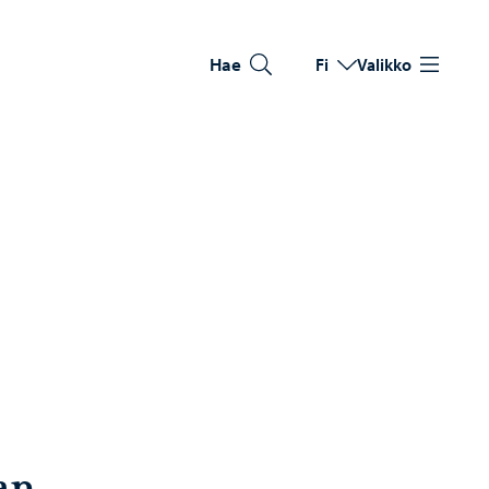
Hae
Fi
Valikko
Vaihda kieltä
Nykyinen kieli: Suomi
an