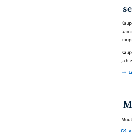
s
Kaupu
toimi
kaupu
Kaupu
ja hi
L
M
Muut 
K