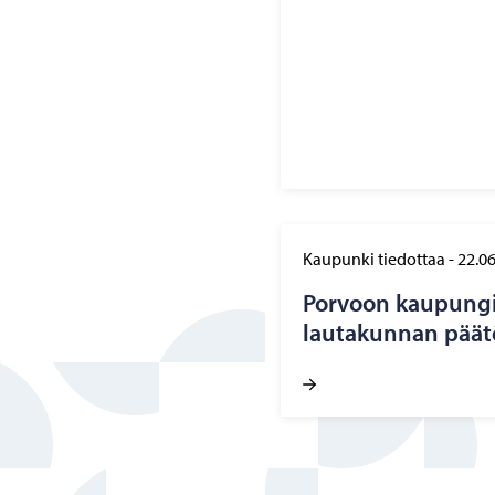
Kaupunki tiedottaa
-
22.0
Por­voon kau­pun­gi
lau­ta­kun­nan pää­