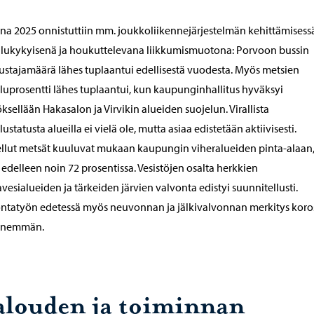
a 2025 onnistuttiin mm. joukkoliikennejärjestelmän kehittämisess
ilukykyisenä ja houkuttelevana liikkumismuotona: Porvoon bussin
stajamäärä lähes tuplaantui edellisestä vuodesta. Myös metsien
luprosentti lähes tuplaantui, kun kaupunginhallitus hyväksyi
ksellään Hakasalon ja Virvikin alueiden suojelun. Virallista
lustatusta alueilla ei vielä ole, mutta asiaa edistetään aktiivisesti.
llut metsät kuuluvat mukaan kaupungin viheralueiden pinta-alaan,
 edelleen noin 72 prosentissa. Vesistöjen osalta herkkien
vesialueiden ja tärkeiden järvien valvonta edistyi suunnitellusti.
ntatyön edetessä myös neuvonnan ja jälkivalvonnan merkitys koro
enemmän.
alouden ja toiminnan