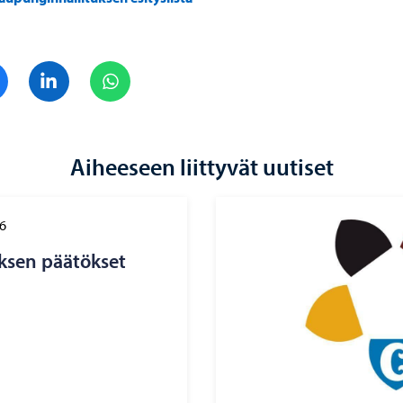
Jaa Facebook
Jaa LinkedIn
Jaa WhatsApp
Aiheeseen liittyvät uutiset
6
k­sen pää­tök­set