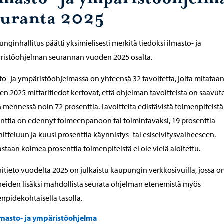
euranta 2025
nginhallitus päätti yksimielisesti merkitä tiedoksi ilmasto- ja
ristöohjelman seurannan vuoden 2025 osalta.
to- ja ympäristöohjelmassa on yhteensä 32 tavoitetta, joita mitataan
n 2025 mittaritiedot kertovat, että ohjelman tavoitteista on saavut
 mennessä noin 72 prosenttia. Tavoitteita edistävistä toimenpiteistä
nttia on edennyt toimeenpanoon tai toimintavaksi, 19 prosenttia
itteluun ja kuusi prosenttia käynnistys- tai esiselvitysvaiheeseen.
staan kolmea prosenttia toimenpiteistä ei ole vielä aloitettu.
ritieto vuodelta 2025 on julkaistu kaupungin verkkosivuilla, jossa o
reiden lisäksi mahdollista seurata ohjelman etenemistä myös
npidekohtaisella tasolla.
lmasto- ja ympäristöohjelma