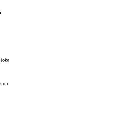
ä
 joka
stuu