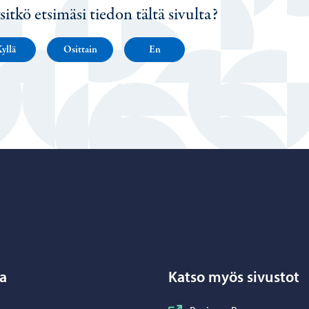
sitkö etsimäsi tiedon tältä sivulta?
yllä
Osittain
En
Porvoo – Siirry kotisivulle
a
Katso myös sivustot