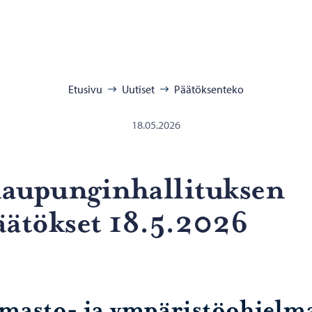
:
Etusivu
Uutiset
Päätöksenteko
18.05.2026
u­pun­gin­hal­li­tuk­sen
ää­tök­set 18.5.2026
lmasto- ja ympäristöohjelm