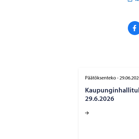
Päätöksenteko
-
29.06.202
Kau­pun­gin­hal­li­tu
29.6.2026