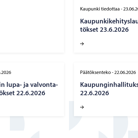
Kaupunki tiedottaa
-
23.06.
Kau­pun­ki­ke­hi­tys­l
tök­set 23.6.2026
6.2026
Päätöksenteko
-
22.06.2026
n lupa- ja val­von­ta­
Kau­pun­gin­hal­li­tuk
tök­set 22.6.2026
22.6.2026