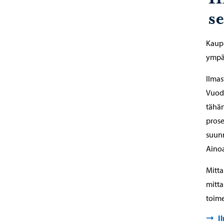
s
Kaupu
ympä
Ilmas
Vuode
tähän
prose
suunn
Ainoa
Mitta
mitta
toime
I