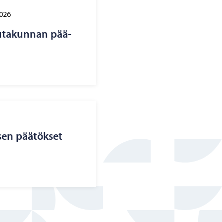
2026
au­ta­kun­nan pää­
­sen pää­tök­set