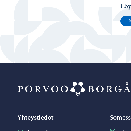
Löy
K
Yhteystiedot
Somess