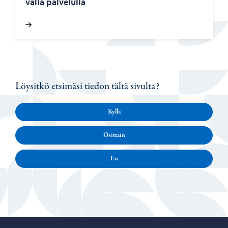
väl­lä pal­ve­lul­la
Löysitkö etsimäsi tiedon tältä sivulta?
Kyllä
Osittain
En