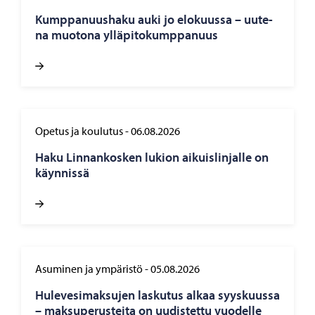
Kump­pa­nuus­ha­ku auki jo elo­kuus­sa – uu­te­
na muo­to­na yl­lä­pi­to­kump­pa­nuus
Opetus ja koulutus
-
06.08.2026
Haku Lin­nan­kos­ken lu­kion ai­kuis­lin­jal­le on
käyn­nis­sä
Asuminen ja ympäristö
-
05.08.2026
Hu­le­ve­si­mak­su­jen las­ku­tus alkaa syys­kuus­sa
– mak­su­pe­rus­tei­ta on uu­dis­tet­tu vuo­del­le