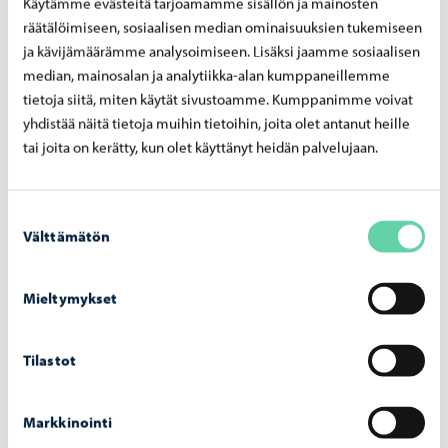
Käytämme evästeitä tarjoamamme sisällön ja mainosten
Maija Aatelo (varapuheenjohtaja), Neuro-Porvoo,
räätälöimiseen, sosiaalisen median ominaisuuksien tukemiseen
varajäsen Ben Skogster, Selkäydinvammaiset Akson ry
ja kävijämäärämme analysoimiseen. Lisäksi jaamme sosiaalisen
Kirsti Nuotio, Borgå Reumaförening – Porvoon
median, mainosalan ja analytiikka-alan kumppaneillemme
tietoja siitä, miten käytät sivustoamme. Kumppanimme voivat
Reumayhdistys ry, varajäsen Maija-Leena Paulamäki,
yhdistää näitä tietoja muihin tietoihin, joita olet antanut heille
Borgå Reumaförening – Porvoon Reumayhdistys ry
tai joita on kerätty, kun olet käyttänyt heidän palvelujaan.
Antti Sinisaari, Porvoon Invalidit ry-Borgå Invalider rf,
varajäsen Matti Lehesniemi Suomen Nivelyhdistys ry
Hilkka Reinivuo, Porvoon Allergia-, ja Astmayhdistys
Suostumuksen
Välttämätön
valinta
ry- Borgånejdens Allergi-, och Astmaförening rf,
varajäsen Tinja Toivonen, Uudenmaan
lihastautiyhdistys
Mieltymykset
Peter Lönnfors, De Utvecklingsstördas Väl i Östra
Nyland r.f., varajäsen Marja Wilén Porvoon seudun
Tilastot
Kehitysvammaisten tuki Ry
Håkan Westerholm, Borgå Nejdens Döva rf-Porvoon
Markkinointi
Seudun Kuurot ry, varajäsen Mikko Nieminen,