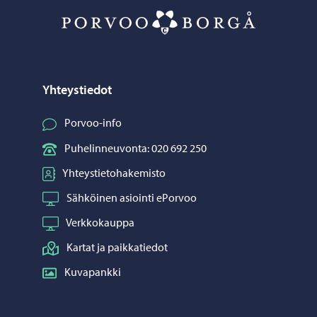
Porvoo – Siirr
Yhteystiedot
Porvoo-info
Puhelinneuvonta: 020 692 250
Yhteystietohakemisto
Sähköinen asiointi ePorvoo
Verkkokauppa
Kartat ja paikkatiedot
Kuvapankki