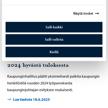
itsenäinen
Leena Ongley, Porvoon Seudun Kuulo ry, varajäsen
Näytä tiedot
Seija Koponen, Porvoon Seudun muistiyhdistys ry
Sirpa Pirttimaa-Törnqvist, Suomen Nivelyhdistys ry.,
Salli kaikki
varajäsen Janica Lyytikäinen, itsenäinen
Salli valinta
Kiellä
Henkilöstön palkitseminen vuoden
2024 hyvästä tuloksesta
Kaupunginhallitus päätti yksimielisesti palkita kaupungin
henkilöstöä vuoden 2024 työpanoksesta
kaupunginjohtajan esityksen mukaisesti.
Lue tiedote 18.6.2025