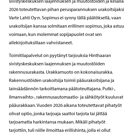
sivistyskeskuksen laajennuksen ja muutostöiden ja kesällä
2026 toteutettavan pihan perusparannuksen urakoitsijaksi
Varte Lahti Oy:n. Sopimus ei synny tällä päätöksellä, vaan
urakoitsijan kanssa solmitaan erillinen sopimus, joka astuu
voimaan, kun molemmat sopijapuolet ovat sen
allekirjoituksillaan vahvistaneet.
Toimitilapalvelut on pyytänyt tarjouksia Hinthaaran
sivistyskeskuksen laajennuksen ja muutostöiden
rakennusurakasta. Urakkamuoto on kokonaisurakka.
Rakennustöiden urakoitsija toimii pääurakoitsijana ja
lainsäädännön tarkoittamana päätoteuttajana. Putki-,
ilmanvaihto-, rakennusautomaatio- ja sähkötyöt kuuluvat
pääurakkaan. Vuoden 2026 aikana toteutettavat pihatyöt
olivat optio, jonka tarjoaja saattoi tarjota tai jättää
tarjoamatta harkintansa mukaan. Mikäli pihatyöt
tarjottiin, tuli niille ilmoittaa erillishinta, jolla ei ollut