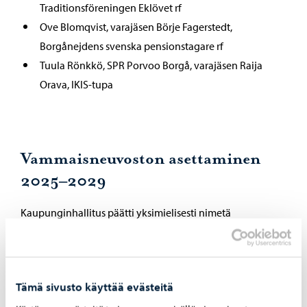
Traditionsföreningen Eklövet rf
Ove Blomqvist, varajäsen Börje Fagerstedt,
Borgånejdens svenska pensionstagare rf
Tuula Rönkkö, SPR Porvoo Borgå, varajäsen Raija
Orava, IKIS-tupa
Vammaisneuvoston asettaminen
2025–2029
Kaupunginhallitus päätti yksimielisesti nimetä
vammaisneuvoston valtuustokaudelle 2025–2029.
Hanna Sundholm (puheenjohtaja), Helsingin ja
Uudenmaan näkövammaiset ry, varajäsen Maria
Tämä sivusto käyttää evästeitä
Nekljudow, Svenska Synskadade i Östnyland rf