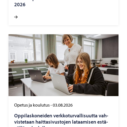
2026
Opetus ja koulutus
-
03.08.2026
Op­pi­las­ko­nei­den verk­ko­tur­val­li­suut­ta vah­
vis­te­taan hait­ta­si­vus­to­jen la­taa­mi­sen es­tä­