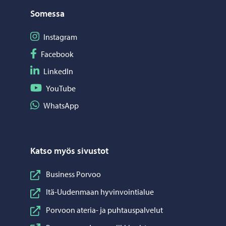
Somessa
Seuraa Instagram
Instagram
Seuraa Facebook
Facebook
Seuraa LinkedIn
LinkedIn
Seuraa YouTube
YouTube
Jaa WhatsApp
WhatsApp
Katso myös sivustot
Business Porvoo
Itä-Uudenmaan hyvinvointialue
Porvoon ateria- ja puhtauspalvelut