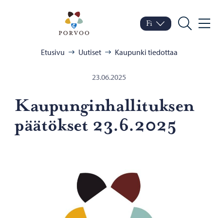
Siirry sisältöön
Porvoo – Siirry kotisivul
Fi
Valik
Vaihda kieltä
Nykyinen kieli: Suomi
Hae
Selaa:
Etusivu
Uutiset
Kaupunki tiedottaa
23.06.2025
Kau­pun­gin­hal­li­tuk­sen
pää­tök­set 23.6.2025