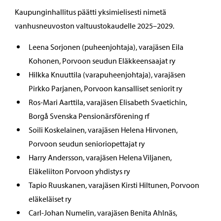
Kaupunginhallitus päätti yksimielisesti nimetä
vanhusneuvoston valtuustokaudelle 2025–2029.
Leena Sorjonen (puheenjohtaja), varajäsen Eila
Kohonen, Porvoon seudun Eläkkeensaajat ry
Hilkka Knuuttila (varapuheenjohtaja), varajäsen
Pirkko Parjanen, Porvoon kansalliset seniorit ry
Ros-Mari Aarttila, varajäsen Elisabeth Svaetichin,
Borgå Svenska Pensionärsförening rf
Soili Koskelainen, varajäsen Helena Hirvonen,
Porvoon seudun senioriopettajat ry
Harry Andersson, varajäsen Helena Viljanen,
Eläkeliiton Porvoon yhdistys ry
Tapio Ruuskanen, varajäsen Kirsti Hiltunen, Porvoon
eläkeläiset ry
Carl-Johan Numelin, varajäsen Benita Ahlnäs,