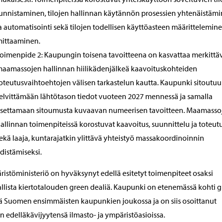
unnistaminen, tilojen hallinnan käytännön prosessien yhtenäistäm
a automatisointi sekä tilojen todellisen käyttöasteen määrittelemine
ittaaminen.
oimenpide 2: Kaupungin toisena tavoitteena on kasvattaa merkittäv
aamassojen hallinnan hiilikädenjälkeä kaavoituskohteiden
oteutusvaihtoehtojen välisen tarkastelun kautta. Kaupunki sitoutuu
elvittämään lähtötason tiedot vuoteen 2027 mennessä ja samalla
settamaan sitoumusta kuvaavan numeerisen tavoitteen. Maamasso
allinnan toimenpiteissä korostuvat kaavoitus, suunnittelu ja toteut
ekä laaja, kuntarajatkin ylittävä yhteistyö massakoordinoinnin
distämiseksi.
istöministeriö on hyväksynyt edellä esitetyt toimenpiteet osaksi
llista kiertotalouden green dealiä. Kaupunki on etenemässä kohti 
ä Suomen ensimmäisten kaupunkien joukossa ja on siis osoittanut
en edelläkävijyytensä ilmasto- ja ympäristöasioissa.