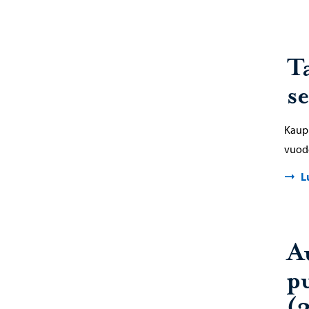
T
s
Kaupu
vuode
L
A
p
(