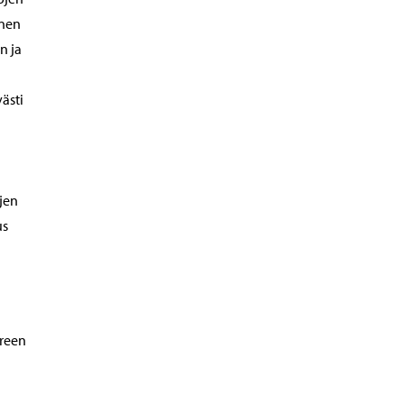
inen
n ja
ästi
jen
us
green