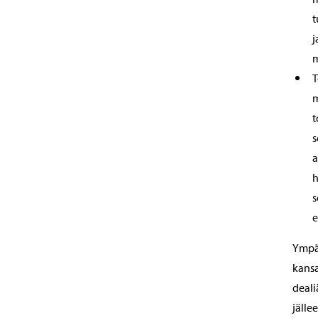
t
j
m
T
m
t
s
a
h
s
e
Ympär
kansa
deali
jälle