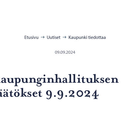
:
Etusivu
Uutiset
Kaupunki tiedottaa
09.09.2024
u­pun­gin­hal­li­tuk­sen
ää­tök­set 9.9.2024