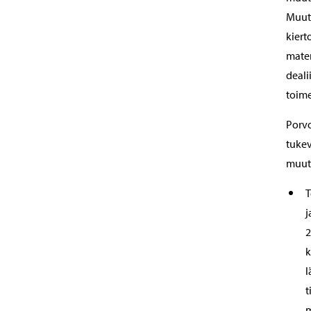
Muuto
kiert
mater
deali
toime
Porvo
tukev
muuto
T
j
2
k
l
t
m