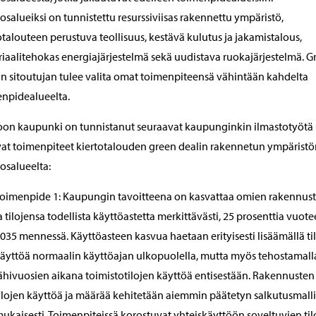
salueiksi on tunnistettu resurssiviisas rakennettu ympäristö,
otalouteen perustuva teollisuus, kestävä kulutus ja jakamistalous,
iaalitehokas energiajärjestelmä sekä uudistava ruokajärjestelmä. G
in sitoutujan tulee valita omat toimenpiteensä vähintään kahdelta
npidealueelta.
on kaupunki on tunnistanut seuraavat kaupunginkin ilmastotyötä
at toimenpiteet kiertotalouden green dealin rakennetun ympäristö
salueelta:
oimenpide 1: Kaupungin tavoitteena on kasvattaa omien rakennus
a tilojensa todellista käyttöastetta merkittävästi, 25 prosenttia vuot
035 mennessä. Käyttöasteen kasvua haetaan erityisesti lisäämällä ti
äyttöä normaalin käyttöajan ulkopuolella, mutta myös tehostamall
ähivuosien aikana toimistotilojen käyttöä entisestään. Rakennusten 
ilojen käyttöä ja määrää kehitetään aiemmin päätetyn salkutusmall
ukaisesti. Toimenpiteissä korostuvat yhteiskäyttöön soveltuvien til