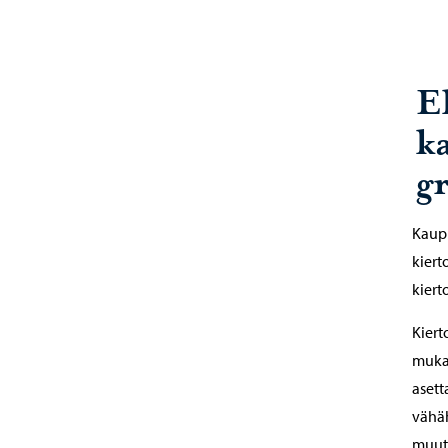
E
k
g
Kaupu
kiert
kiert
Kiert
mukaa
asett
vähäh
muuto