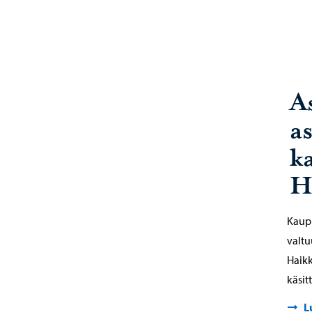
A
a
k
H
Kaupu
valt
Haikk
käsit
L