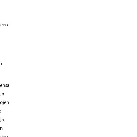
reen
n
tensa
een
lojen
a
ja
in
ojen