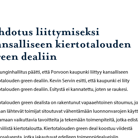
hdotus liittymiseksi
ansalliseen kiertotalouden
reen dealiin
nginhallitus päätti, että Porvoon kaupunki liittyy kansalliseen
otalouden green dealiin. Kevin Servin esitti, että kaupunki ei liity
otalouden green dealiin. Esitystä ei kannatettu, joten se raukesi.
otalouden green dealista on rakentunut vapaaehtoinen sitoumus, j
n lähtevät toimijat sitoutuvat vähentämään luonnonvarojen käytt
amaan vaikuttavia tavoitteita ja tekemään toimenpiteitä, jotka edis
iilistä kiertotaloutta. Kiertotalouden green deal koostuu viidestä
salueesta, jotka jakautuvat edelleen toimenpidealueisiin.