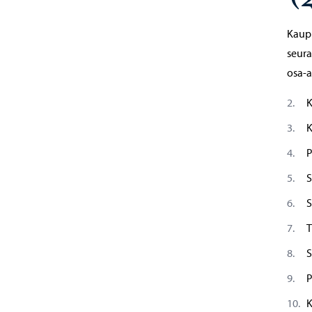
Kaupu
seura
osa-a
K
K
P
S
S
T
S
P
K