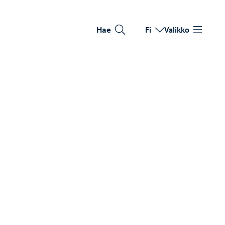
Hae
Fi
Valikko
Vaihda kieltä
Nykyinen kieli: Suomi