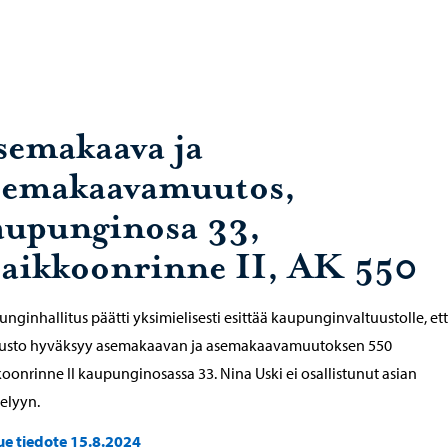
semakaava ja
semakaavamuutos,
aupunginosa 33,
aikkoonrinne II, AK 550
nginhallitus päätti yksimielisesti esittää kaupunginvaltuustolle, et
uusto hyväksyy asemakaavan ja asemakaavamuutoksen 550
oonrinne II kaupunginosassa 33. Nina Uski ei osallistunut asian
telyyn.
ue tiedote 15.8.2024