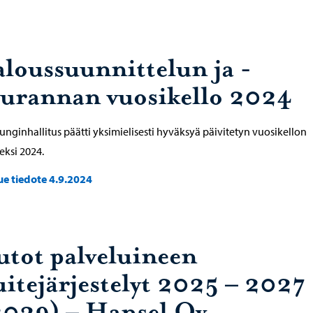
aloussuunnittelun ja -
eurannan vuosikello 2024
nginhallitus päätti yksimielisesti hyväksyä päivitetyn vuosikellon
ksi 2024.
ue tiedote 4.9.2024
utot palveluineen
uitejärjestelyt 2025 – 2027
2029) – Hansel Oy