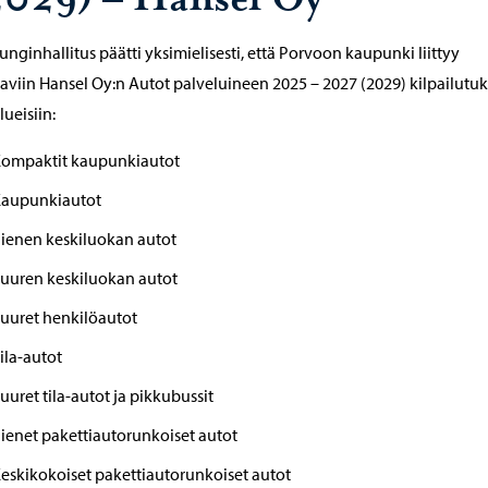
nginhallitus päätti yksimielisesti, että Porvoon kaupunki liittyy
aviin Hansel Oy:n Autot palveluineen 2025 – 2027 (2029) kilpailutu
lueisiin:
ompaktit kaupunkiautot
aupunkiautot
ienen keskiluokan autot
uuren keskiluokan autot
uuret henkilöautot
ila-autot
uuret tila-autot ja pikkubussit
ienet pakettiautorunkoiset autot
eskikokoiset pakettiautorunkoiset autot