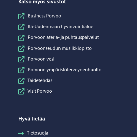
Katso myös sivustot
Business Porvoo
Itä-Uudenmaan hyvinvointialue
Porvoon ateria- ja puhtauspalvelut
Porvoonseudun musiikkiopisto
Porvoon vesi
Porvoon ympäristöterveydenhuolto
Taidetehdas
Visit Porvoo
Hyvä tietää
Tietosuoja