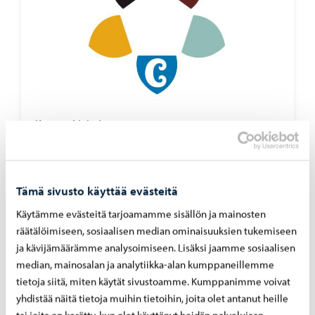
Kaupunki tiedottaa
-
23.06.2026
Kau­pun­ki­ke­hi­tys­lau­ta­kun­nan pää­tök­set
23.6.2026
Tämä sivusto käyttää evästeitä
Käytämme evästeitä tarjoamamme sisällön ja mainosten
räätälöimiseen, sosiaalisen median ominaisuuksien tukemiseen
ja kävijämäärämme analysoimiseen. Lisäksi jaamme sosiaalisen
Kaupunki tiedottaa
-
22.06.2026
median, mainosalan ja analytiikka-alan kumppaneillemme
tietoja siitä, miten käytät sivustoamme. Kumppanimme voivat
Por­voon kau­pun­gin lupa- ja val­von­ta­lau­ta­
yhdistää näitä tietoja muihin tietoihin, joita olet antanut heille
kun­nan pää­tök­set 22.6.2026
tai joita on kerätty, kun olet käyttänyt heidän palvelujaan.