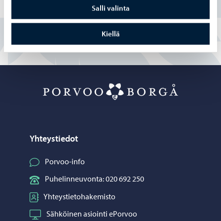
Salli valinta
En
Kiellä
Porvoo – Siirr
Yhteystiedot
Porvoo-info
Puhelinneuvonta: 020 692 250
Yhteystietohakemisto
Sähköinen asiointi ePorvoo