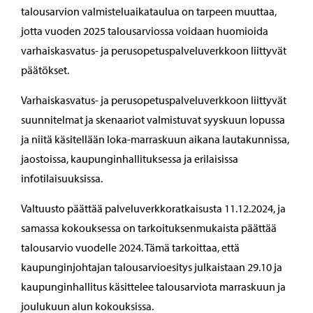
talousarvion valmisteluaikataulua on tarpeen muuttaa,
jotta vuoden 2025 talousarviossa voidaan huomioida
varhaiskasvatus- ja perusopetuspalveluverkkoon liittyvät
päätökset.
Varhaiskasvatus- ja perusopetuspalveluverkkoon liittyvät
suunnitelmat ja skenaariot valmistuvat syyskuun lopussa
ja niitä käsitellään loka-marraskuun aikana lautakunnissa,
jaostoissa, kaupunginhallituksessa ja erilaisissa
infotilaisuuksissa.
Valtuusto päättää palveluverkkoratkaisusta 11.12.2024, ja
samassa kokouksessa on tarkoituksenmukaista päättää
talousarvio vuodelle 2024. Tämä tarkoittaa, että
kaupunginjohtajan talousarvioesitys julkaistaan 29.10 ja
kaupunginhallitus käsittelee talousarviota marraskuun ja
joulukuun alun kokouksissa.