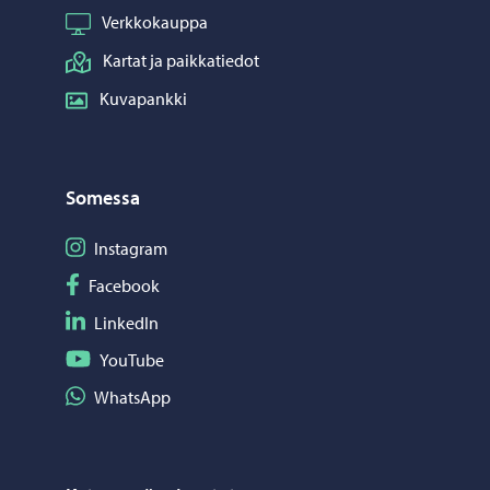
Verkkokauppa
Kartat ja paikkatiedot
Kuvapankki
Somessa
Seuraa Instagram
Instagram
Seuraa Facebook
Facebook
Seuraa LinkedIn
LinkedIn
Seuraa YouTube
YouTube
Jaa WhatsApp
WhatsApp