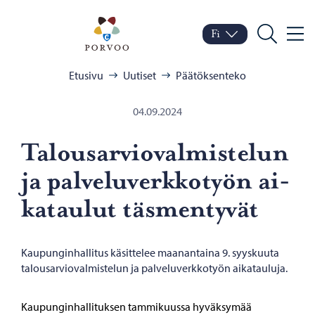
Siirry sisältöön
Porvoo – Siirry kotisivul
Fi
Valik
Vaihda kieltä
Nykyinen kieli: Suomi
Hae
Selaa:
Etusivu
Uutiset
Päätöksenteko
04.09.2024
Ta­lous­ar­vio­val­mis­te­lun
ja pal­ve­lu­verk­ko­työn ai­
ka­tau­lut täs­men­ty­vät
Kaupunginhallitus käsittelee maanantaina 9. syyskuuta
talousarviovalmistelun ja palveluverkkotyön aikatauluja.
Kaupunginhallituksen tammikuussa hyväksymää