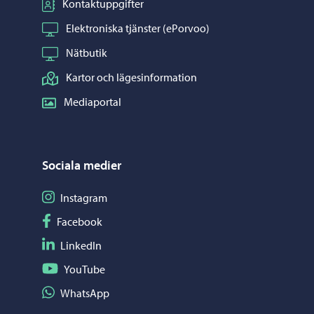
Kontaktuppgifter
Elektroniska tjänster (ePorvoo)
Nätbutik
Kartor och lägesinformation
Mediaportal
Sociala medier
Följ på Instagram
Instagram
Följ på Facebook
Facebook
Följ på LinkedIn
LinkedIn
Följ på YouTube
YouTube
Dela på WhatsApp
WhatsApp