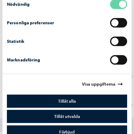
Nödvändig
Tillstånds- och tillsynsnämndens beslut
22.6.2026
Personliga preferenser
Statistik
Beslutsfattande
-
22.06.2026
Marknadsföring
Stadsstyrelsens beslut 22.6.2026
Visa uppgifterna
Tillåt alla
Hittade du vad du sökte?
Tillåt utvalda
Ja
Förbjud