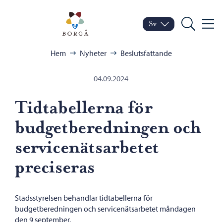
Hoppa till innehåll
Porvoo – Gå till startsid
Sv
Meny
Byt språk
Nuvarande språk: Sven
Sök
Bläddra:
Hem
Nyheter
Beslutsfattande
04.09.2024
Tidtabellerna för
budgetberedningen och
servicenätsarbetet
preciseras
Stadsstyrelsen behandlar tidtabellerna för
budgetberedningen och servicenätsarbetet måndagen
den 9 september.