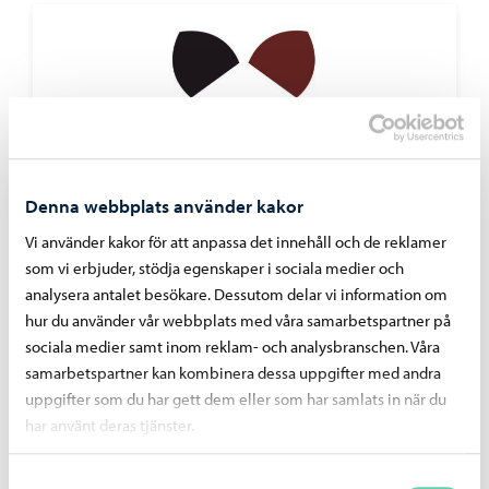
Denna webbplats använder kakor
Vi använder kakor för att anpassa det innehåll och de reklamer
som vi erbjuder, stödja egenskaper i sociala medier och
Borgå stad informerar
-
23.06.2026
analysera antalet besökare. Dessutom delar vi information om
Stadsutvecklingsnämndens beslut 23.6.2026
hur du använder vår webbplats med våra samarbetspartner på
sociala medier samt inom reklam- och analysbranschen. Våra
samarbetspartner kan kombinera dessa uppgifter med andra
uppgifter som du har gett dem eller som har samlats in när du
har använt deras tjänster.
Borgå stad informerar
-
22.06.2026
Samtyckesval