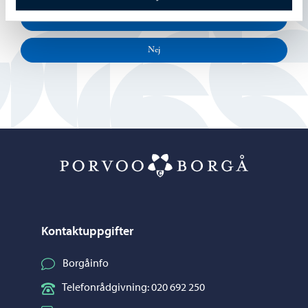
Delvis
Nej
Porvoo – Gå ti
Kontaktuppgifter
Borgåinfo
Telefonrådgivning: 020 692 250