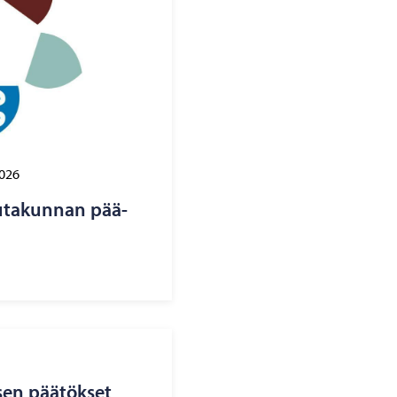
2026
au­ta­kun­nan pää­
­sen pää­tök­set