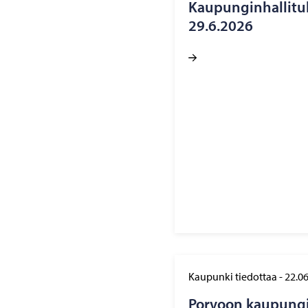
Kau­pun­gin­hal­li­tu
29.6.2026
Kaupunki tiedottaa
-
22.0
Por­voon kau­pun­gi