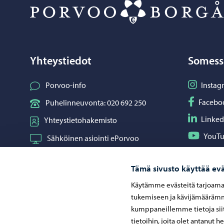
Yhteystiedot
Somess
Seuraa I
Porvoo-info
Instag
Seuraa F
Facebo
Puhelinneuvonta: 020 692 250
Seuraa L
Linked
Yhteystietohakemisto
Seuraa Y
YouT
Sähköinen asiointi ePorvoo
Jaa What
Whats
Verkkokauppa
Tämä sivusto käyttää evä
Kartat ja paikkatiedot
Käytämme evästeitä tarjoama
Kuvapankki
tukemiseen ja kävijämäärämme
kumppaneillemme tietoja siit
tietoihin, joita olet antanut h