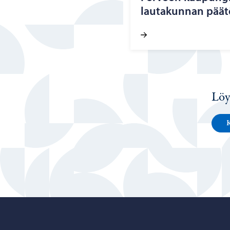
lau­ta­kun­nan pää­
Löy
K