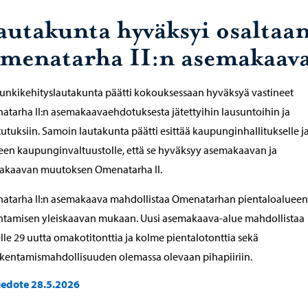
autakunta hyväksyi osaltaa
menatarha II:n asemakaav
nkikehityslautakunta päätti kokouksessaan hyväksyä vastineet
tarha II:n asemakaavaehdotuksesta jätettyihin lausuntoihin ja
utuksiin. Samoin lautakunta päätti esittää kaupunginhallitukselle j
een kaupunginvaltuustolle, että se hyväksyy asemakaavan ja
akaavan muutoksen Omenatarha II.
atarha II:n asemakaava mahdollistaa Omenatarhan pientaloalueen
ntamisen yleiskaavan mukaan. Uusi asemakaava-alue mahdollistaa
lle 29 uutta omakotitonttia ja kolme pientalotonttia sekä
akentamismahdollisuuden olemassa olevaan pihapiiriin.
iedote 28.5.2026