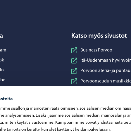
Porvoo – Siirry kotisivulle
a
Katso myös sivustot
nstagram
ram
Business Porvoo
acebook
ok
Itä-Uudenmaan hyvinvoin
inkedIn
In
Porvoon ateria- ja puhtau
ouTube
ube
Porvoonseudun musiikkio
sApp
App
Porvoon vesi
steitä
Porvoon ympäristöterve
mme sisällön ja mainosten räätälöimiseen, sosiaalisen median ominais
Taidetehdas
 analysoimiseen. Lisäksi jaamme sosiaalisen median, mainosalan ja an
Visit Porvoo
ä, miten käytät sivustoamme. Kumppanimme voivat yhdistää näitä tiet
eille tai joita on kerätty, kun olet käyttänyt heidän palvelujaan.