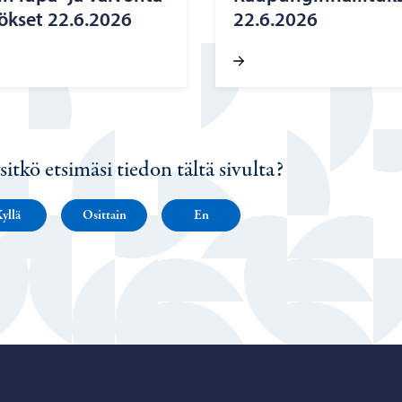
tök­set 22.6.2026
22.6.2026
sitkö etsimäsi tiedon tältä sivulta?
yllä
Osittain
En