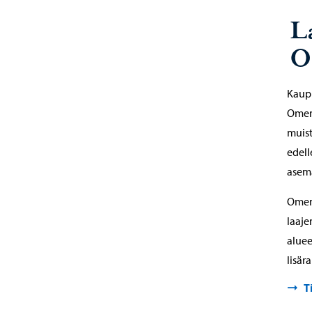
L
O
Kaupu
Omena
muist
edell
asem
Omen
laaje
aluee
lisär
T