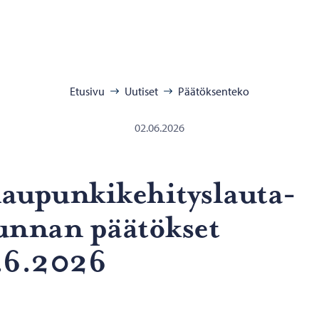
:
Etusivu
Uutiset
Päätöksenteko
02.06.2026
u­pun­ki­ke­hi­tys­lau­ta­
un­nan pää­tök­set
.6.2026