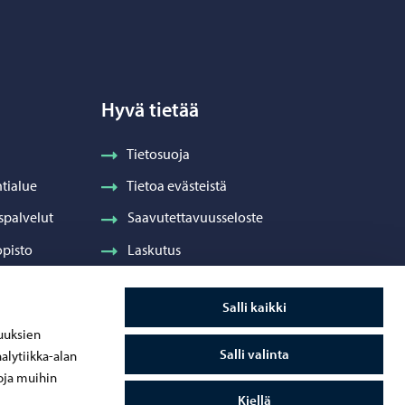
Hyvä tietää
Tietosuoja
tialue
Tietoa evästeistä
spalvelut
Saavutettavuusseloste
pisto
Laskutus
Visuaalinen ilme ja vaakuna
Salli kaikki
ydenhuolto
uuksien
Salli valinta
alytiikka-alan
oja muihin
Kiellä