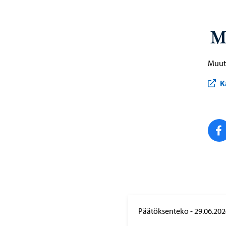
M
Muut 
K
Päätöksenteko
-
29.06.202