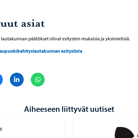
uut asiat
lautakunnan päätökset olivat esitysten mukaisia ja yksimielisiä.
aupunkikehityslautakunnan esityslista
Jaa Facebook
Jaa LinkedIn
Jaa WhatsApp
Aiheeseen liittyvät uutiset
6