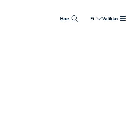
Hae
Fi
Valikko
Vaihda kieltä
Nykyinen kieli: Suomi